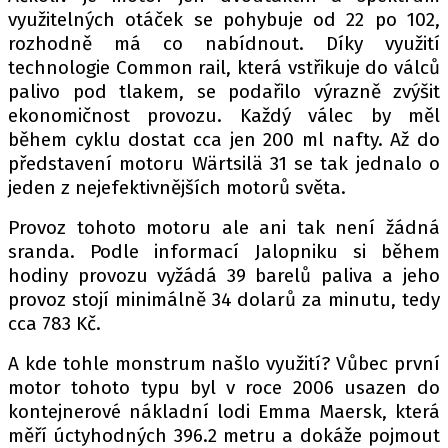
využitelných otáček se pohybuje od 22 po 102,
rozhodně má co nabídnout. Díky využití
technologie Common rail, která vstřikuje do válců
palivo pod tlakem, se podařilo výrazně zvýšit
ekonomičnost provozu. Každý válec by měl
během cyklu dostat cca jen 200 ml nafty. Až do
představení motoru Wärtsilä 31 se tak jednalo o
jeden z nejefektivnějších motorů světa.
Provoz tohoto motoru ale ani tak není žádná
sranda. Podle informací Jalopniku si během
hodiny provozu vyžádá 39 barelů paliva a jeho
provoz stojí minimálně 34 dolarů za minutu, tedy
cca 783 Kč.
A kde tohle monstrum našlo využití? Vůbec první
motor tohoto typu byl v roce 2006 usazen do
kontejnerové nákladní lodi Emma Maersk, která
měří úctyhodných 396.2 metru a dokáže pojmout