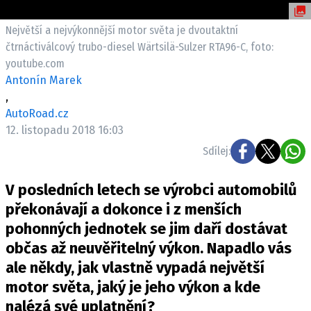
ELEKTRO
Největší a nejvýkonnější motor světa je dvoutaktní
NOVINKY ZE SVĚTA EV
čtrnáctiválcový trubo-diesel Wärtsilä-Sulzer RTA96-C, foto:
youtube.com
TESTY ELEKTROMOBILŮ
Antonín Marek
TRH S ELEKTROMOBILY
,
RALLY
AutoRoad.cz
12. listopadu 2018 16:03
OSTATNÍ
Sdílej:
TISKOVKY
V posledních letech se výrobci automobilů
ROZHOVORY
překonávají a dokonce i z menších
DAKAR
pohonných jednotek se jim daří dostávat
Z DOMOVA
občas až neuvěřitelný výkon. Napadlo vás
ZE SVĚTA
ale někdy, jak vlastně vypadá největší
MOTORSPORT
motor světa, jaký je jeho výkon a kde
nalézá své uplatnění?