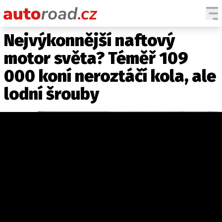
Nejvýkonnější naftový
AUTA
motor světa? Téměř 109
TESTY AUT
000 koní neroztáčí kola, ale
NOVINKY
lodní šrouby
EKO
SPY
HISTORIE
ZAJÍMAVOSTI
TECHNIKA
EKONOMIKA
ČESKÝ TRH
TUNING
PROFI