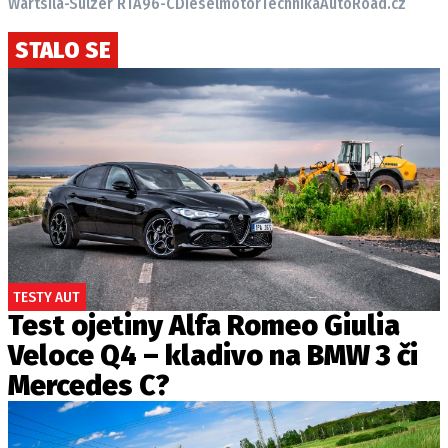
Wärtsilä-Sulzer RTA96-C
Diesel
motor
Technika
AutoRoad.cz
STALO SE
TESTY AUT
Test ojetiny Alfa Romeo Giulia
Veloce Q4 – kladivo na BMW 3 či
Mercedes C?