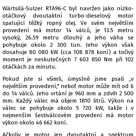
Wärtsilä-Sulzer RTA96-C byl navržen jako nízko-
otáčkový dvoutaktní turbo-dieselový motor
spalující těžký ropný olej. Ve svém největším
Provozovatelem serveru autoroad.cz je
provedení má motor 14 válců, je 13.5 metru
INCORP MEDIA GROUP s.r.o., IČ: 118 23 054
vysoký, 26.59 metru dlouhý a jeho váha se
pohybuje okolo 2 300 tun. Jeho výkon však
dosahuje 80 080 kW (cca 108 878 koní) a točivý
moment je neskutečných 7 603 850 Nm při 102
otáčkách za minutu.
Pokud jste si všimli, úmyslně jsme psali „v
největším provedení," neboť motor může mít od 6
do 14 válců. Jeho vrtání je 960 mm a zdvih 2 500
mm. Každý válec má objem 1810 litrů. Výkon na
válec se pohybuje okolo 5 720 kW, takže i v
nejmenším šestiválcovém provedení má motor
výkon okolo 46 662 koní.
Ačkoliv je motor jen dvoutaktní a spektrum