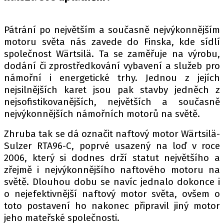
PIT LANE
ČEŠI V AKCI
Pátrání po největším a současně nejvýkonnějším
FIA CEZ & POHÁRY
motoru světa nás zavede do Finska, kde sídlí
MEZINÁRODNÍ SCÉNA
společnost Wärtsilä. Ta se zaměřuje na výrobu,
dodání či zprostředkování vybavení a služeb pro
SLEDUJTE NÁS NA
|
námořní i energetické trhy. Jednou z jejích
nejsilnějších karet jsou pak stavby jedněch z
nejsofistikovanějších, největších a současně
Máte příběh, fotku nebo video?
nejvýkonnějších námořních motorů na světě.
Pošlete e-mail na autoroad.cz
Zhruba tak se dá označit naftový motor Wärtsilä-
Sulzer RTA96-C, poprvé usazený na loď v roce
2006, který si dodnes drží statut největšího a
ETICKÝ KODEX
zřejmě i nejvýkonnějšího naftového motoru na
KONTAKT
světě. Dlouhou dobu se navíc jednalo dokonce i
VYDAVATEL
o nejefektivnější naftový motor světa, ovšem o
INZERCE
toto postavení ho nakonec připravil jiný motor
jeho mateřské společnosti.
OSOBNÍ ÚDAJE / COOKIES