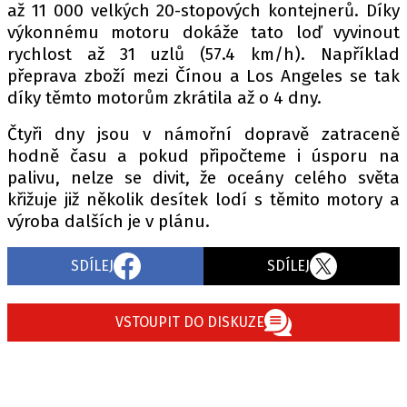
až 11 000 velkých 20-stopových kontejnerů. Díky
výkonnému motoru dokáže tato loď vyvinout
rychlost až 31 uzlů (57.4 km/h). Například
přeprava zboží mezi Čínou a Los Angeles se tak
díky těmto motorům zkrátila až o 4 dny.
Čtyři dny jsou v námořní dopravě zatraceně
hodně času a pokud připočteme i úsporu na
palivu, nelze se divit, že oceány celého světa
křižuje již několik desítek lodí s těmito motory a
výroba dalších je v plánu.
SDÍLEJ
SDÍLEJ
VSTOUPIT DO DISKUZE