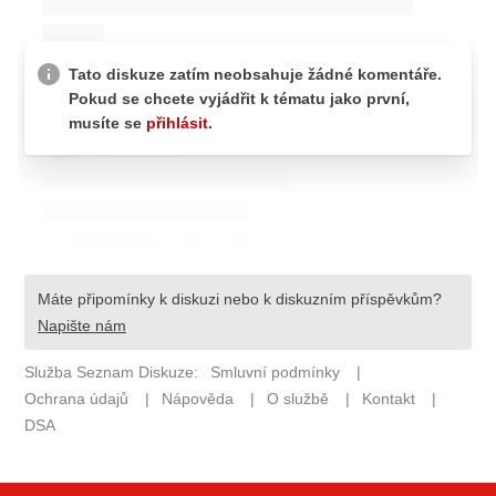
ELEKTRO
NOVINKY ZE SVĚTA EV
TESTY ELEKTROMOBILŮ
TRH S ELEKTROMOBILY
RALLY
OSTATNÍ
TISKOVKY
ROZHOVORY
DAKAR
Z DOMOVA
ZE SVĚTA
MOTORSPORT