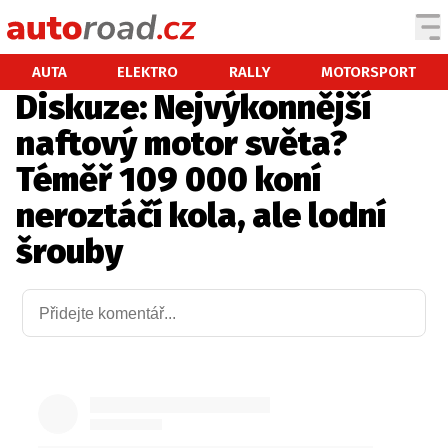
AUTA
AUTA
ELEKTRO
RALLY
MOTORSPORT
Diskuze: Nejvýkonnější
TESTY AUT
naftový motor světa?
NOVINKY
Téměř 109 000 koní
EKO
neroztáčí kola, ale lodní
SPY
šrouby
HISTORIE
ZAJÍMAVOSTI
TECHNIKA
EKONOMIKA
ČESKÝ TRH
TUNING
PROFI