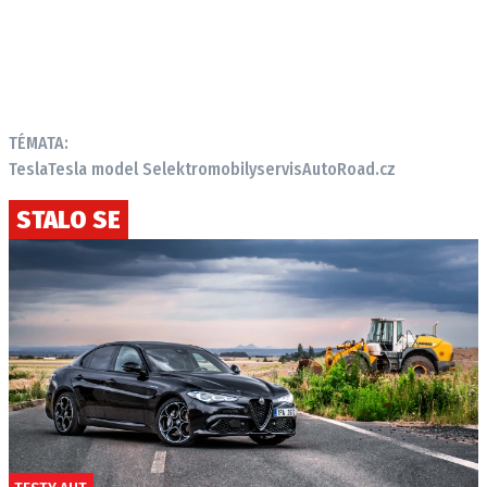
TÉMATA:
Tesla
Tesla model S
elektromobily
servis
AutoRoad.cz
STALO SE