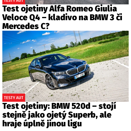
TESTY AUT
Test ojetiny Alfa Romeo Giulia
Veloce Q4 – kladivo na BMW 3 či
Mercedes C?
TESTY AUT
Test ojetiny: BMW 520d – stojí
stejně jako ojetý Superb, ale
hraje úplně jinou ligu