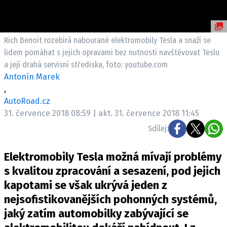
ELEKTRO
NOVINKY ZE SVĚTA EV
Rich Benoit rozebírá nabourané elektromobily Tesla a snaží se
TESTY ELEKTROMOBILŮ
lidem pomáhat s jejich opravami bez nutnosti navštěvovat Teslu
TRH S ELEKTROMOBILY
a její drahá servisní střediska, foto: youtube.com
Antonín Marek
RALLY
,
AutoRoad.cz
OSTATNÍ
31. července 2018 08:59 | akt. 31. července 2018 11:45
TISKOVKY
Sdílej:
ROZHOVORY
DAKAR
Elektromobily Tesla možná mívají problémy
Z DOMOVA
s kvalitou zpracování a sesazení, pod jejich
ZE SVĚTA
kapotami se však ukrývá jeden z
nejsofistikovanějších pohonných systémů,
MOTORSPORT
jaký zatím automobilky zabývající se