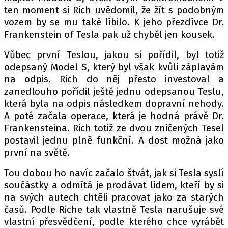
ten moment si Rich uvědomil, že žít s podobným
vozem by se mu také líbilo. K jeho přezdívce Dr.
Frankenstein of Tesla pak už chyběl jen kousek.
Provozovatelem serveru autoroad.cz je
INCORP MEDIA GROUP s.r.o., IČ: 118 23 054
Vůbec první Teslou, jakou si pořídil, byl totiž
odepsaný Model S, který byl však kvůli záplavám
na odpis. Rich do něj přesto investoval a
zanedlouho pořídil ještě jednu odepsanou Teslu,
která byla na odpis následkem dopravní nehody.
A poté začala operace, která je hodná právě Dr.
Frankensteina. Rich totiž ze dvou zničených Tesel
postavil jednu plně funkční. A dost možná jako
první na světě.
Tou dobou ho navíc začalo štvát, jak si Tesla syslí
součástky a odmítá je prodávat lidem, kteří by si
na svých autech chtěli pracovat jako za starých
časů. Podle Riche tak vlastně Tesla narušuje své
vlastní přesvědčení, podle kterého chce vyrábět