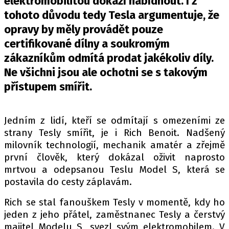
elektromobilitou dokáží nabídnout. I z
PIT LANE
tohoto důvodu tedy Tesla argumentuje, že
ČEŠI V AKCI
opravy by měly provádět pouze
FIA CEZ & POHÁRY
certifikované dílny a soukromým
MEZINÁRODNÍ SCÉNA
zákazníkům odmítá prodat jakékoliv díly.
Ne všichni jsou ale ochotni se s takovým
SLEDUJTE NÁS NA
|
přístupem smířit.
Máte příběh, fotku nebo video?
Jedním z lidí, kteří se odmítají s omezeními ze
Pošlete e-mail na autoroad.cz
strany Tesly smířit, je i Rich Benoit. Nadšený
milovník technologií, mechanik amatér a zřejmě
první člověk, který dokázal oživit naprosto
ETICKÝ KODEX
mrtvou a odepsanou Teslu Model S, která se
KONTAKT
postavila do cesty záplavám.
VYDAVATEL
Rich se stal fanouškem Tesly v momentě, kdy ho
INZERCE
jeden z jeho přátel, zaměstnanec Tesly a čerstvý
OSOBNÍ ÚDAJE / COOKIES
majitel Modelu S, svezl svým elektromobilem. V