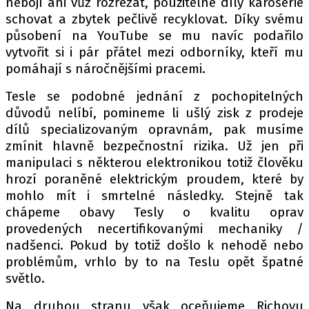
nebojí ani vůz rozřezat, použitelné díly karoserie
schovat a zbytek pečlivě recyklovat. Díky svému
působení na YouTube se mu navíc podařilo
vytvořit si i pár přátel mezi odborníky, kteří mu
pomáhají s náročnějšími pracemi.
Tesle se podobné jednání z pochopitelných
důvodů nelíbí, pomineme li ušlý zisk z prodeje
dílů specializovaným opravnám, pak musíme
zmínit hlavně bezpečnostní rizika. Už jen při
manipulaci s některou elektronikou totiž člověku
hrozí poraněné elektrickým proudem, které by
mohlo mít i smrtelné následky. Stejně tak
chápeme obavy Tesly o kvalitu oprav
provedených necertifikovanými mechaniky /
nadšenci. Pokud by totiž došlo k nehodě nebo
problémům, vrhlo by to na Teslu opět špatné
světlo.
Na druhou stranu však oceňujeme Richovu