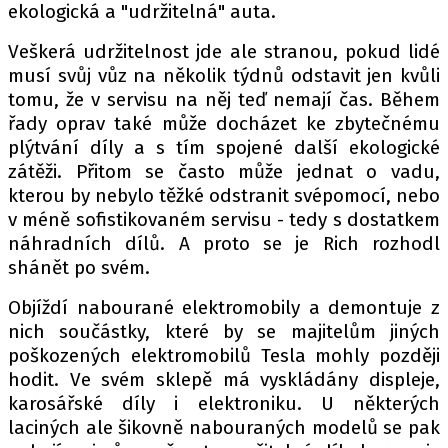
ekologická a "udržitelná" auta.
Veškerá udržitelnost jde ale stranou, pokud lidé
musí svůj vůz na několik týdnů odstavit jen kvůli
tomu, že v servisu na něj teď nemají čas. Během
řady oprav také může docházet ke zbytečnému
plýtvání díly a s tím spojené další ekologické
zátěži. Přitom se často může jednat o vadu,
kterou by nebylo těžké odstranit svépomocí, nebo
v méně sofistikovaném servisu - tedy s dostatkem
náhradních dílů. A proto se je Rich rozhodl
shánět po svém.
Objíždí nabourané elektromobily a demontuje z
nich součástky, které by se majitelům jiných
poškozených elektromobilů Tesla mohly později
hodit. Ve svém sklepě má vyskládány displeje,
karosářské díly i elektroniku. U některých
laciných ale šikovně nabouraných modelů se pak