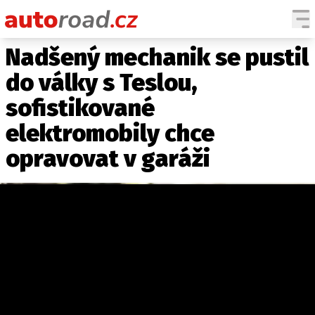
Nadšený mechanik se pustil
AUTA
do války s Teslou,
TESTY AUT
sofistikované
NOVINKY
elektromobily chce
EKO
SPY
opravovat v garáži
HISTORIE
ZAJÍMAVOSTI
TECHNIKA
EKONOMIKA
ČESKÝ TRH
TUNING
PROFI