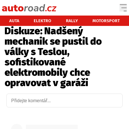
AUTA
AUTA
ELEKTRO
RALLY
MOTORSPORT
Diskuze: Nadšený
TESTY AUT
mechanik se pustil do
NOVINKY
války s Teslou,
EKO
sofistikované
SPY
elektromobily chce
HISTORIE
ZAJÍMAVOSTI
opravovat v garáži
TECHNIKA
EKONOMIKA
ČESKÝ TRH
TUNING
PROFI