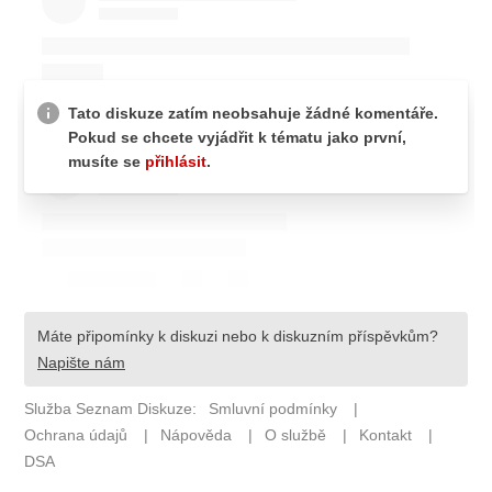
ELEKTRO
NOVINKY ZE SVĚTA EV
TESTY ELEKTROMOBILŮ
TRH S ELEKTROMOBILY
RALLY
OSTATNÍ
TISKOVKY
ROZHOVORY
DAKAR
Z DOMOVA
ZE SVĚTA
MOTORSPORT