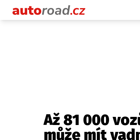
Až 81 000 voz
může mít vad