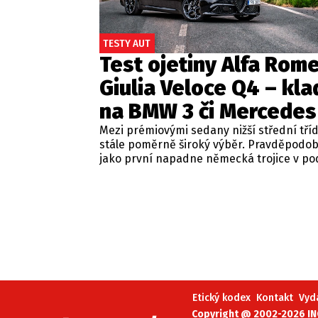
TESTY AUT
Test ojetiny Alfa Rom
Giulia Veloce Q4 – kla
na BMW 3 či Mercedes
Mezi prémiovými sedany nižší střední tří
stále poměrně široký výběr. Pravděpodo
jako první napadne německá trojice v p
BMW řady 3, Mercedes-Benz třídy C a Audi
Jsou to skvělá auta, která nabídnou velmi
zpracování, technologie i komfort, ale u 
motorizací často postrádají jednu důležit
emoce. Pokud ale hledáte auto, které ne
perfektním dopravním prostředkem, ale 
každém nastartování vám vykouzlí úsměv
tváři, možná by vás měla zajímat Alfa Ro
Giulia.
Etický kodex
Kontakt
Vyd
Copyright @ 2002-2026 INC