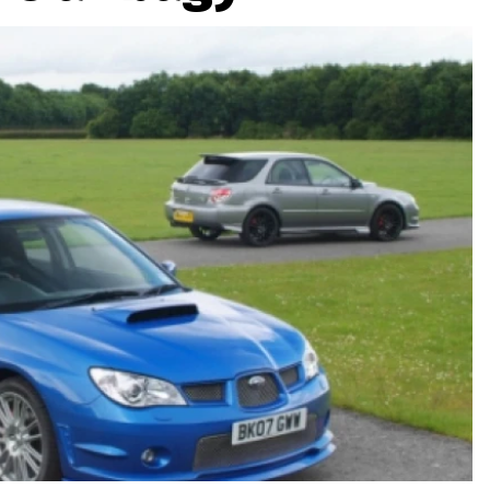
ydavatel
Inzerce
Osobní údaje / Cookies
autoroad.cz je INCORP MEDIA GROUP s.r.o., IČ: 118 23 054