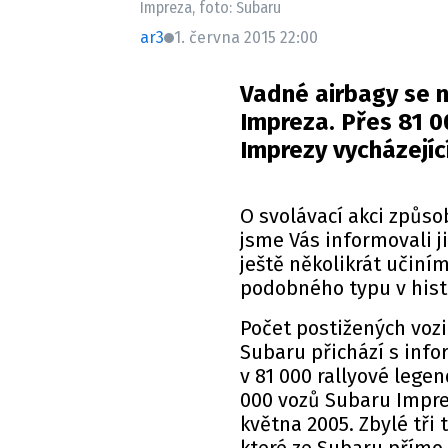
Impreza, foto: Subaru
ar3
1. června 2015 22:00
Vadné airbagy se n
Impreza. Přes 81 
Imprezy vycházející
O svolávací akci způs
jsme Vás informovali j
ještě několikrát učiním
podobného typu v hist
Počet postižených vozi
Subaru přichází s inf
v 81 000 rallyové lege
000 vozů Subaru Impre
května 2005. Zbylé tři 