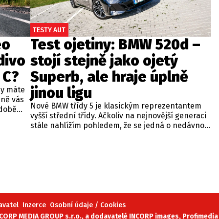
TESTY AUT
eo
Test ojetiny: BMW 520d –
divo
stojí stejně jako ojetý
 C?
Superb, ale hraje úplně
jinou ligu
dy máte
bně vás
Nové BMW třídy 5 je klasickým reprezentantem
odobě
vyšší střední třídy. Ačkoliv na nejnovější generaci
 A4.
stále nahlížím pohledem, že se jedná o nedávno
 dobré
představenou novinku, čas neúprosně letí a od
běžných
zahájení prodeje utekly už tři roky. Začíná se tedy
ou věc –
objevovat i na sekundárním trhu mezi zánovními
bude jen
vozy. Jeden takový kus jsme si vybrali do dnešní
při
recenze a to především proto, že stojí téměř
 na
stejně, jako zánovní Superb čtvrté generace.
meo
avatel
Inzerce
Osobní údaje / Cookies
ORP MEDIA GROUP s.r.o., a dodavatelé INCORP images, Profimedia 