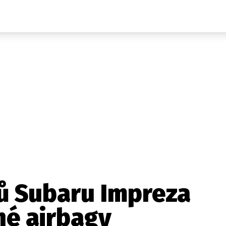
Auta
Elektro
Rally
Motorsport
Testy aut
Novinky ze světa EV
Ostatní
Pit Lane
Novinky
Testy elektromobilů
Tiskovky
Češi v akci
Eko
Trh s elektromobily
Rozhovory
FIA CEZ & Poháry
Spy
Dakar
Mezinárodní scéna
Historie
Z domova
Zajímavosti
Ze světa
Technika
Ekonomika
ů Subaru Impreza
Český trh
né airbagy
Tuning
Profi