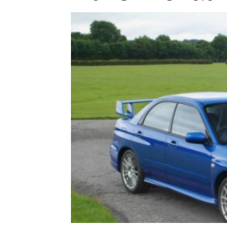
Etický kodex
Kontakt
V
Provozovatelem serveru 