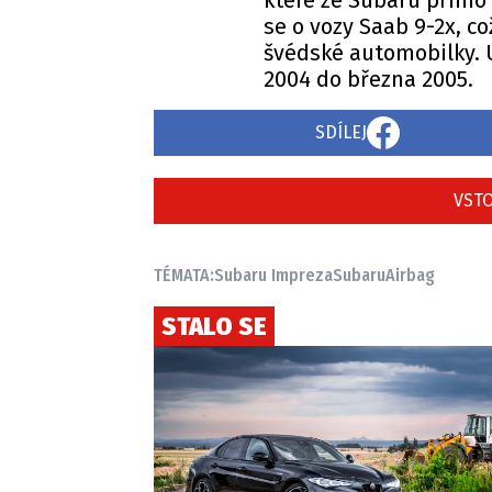
které ze Subaru přímo 
se o vozy Saab 9-2x, c
švédské automobilky. 
2004 do března 2005.
SDÍLEJ
VSTO
TÉMATA:
Subaru Impreza
Subaru
Airbag
STALO SE