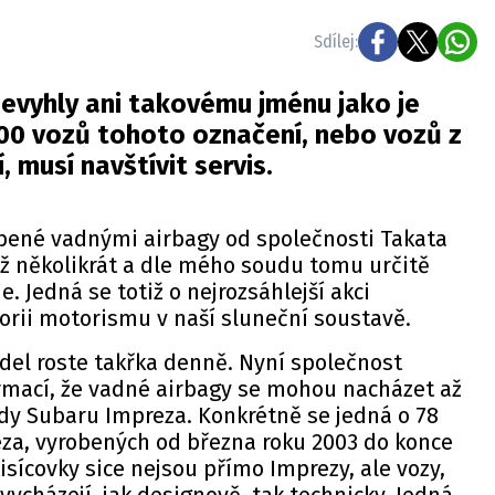
Sdílej:
evyhly ani takovému jménu jako je
000 vozů tohoto označení, nebo vozů z
, musí navštívit servis.
obené vadnými airbagy od společnosti Takata
iž několikrát a dle mého soudu tomu určitě
e. Jedná se totiž o nejrozsáhlejší akci
orii motorismu v naší sluneční soustavě.
del roste takřka denně. Nyní společnost
ormací, že vadné airbagy se mohou nacházet až
ndy Subaru Impreza. Konkrétně se jedná o 78
za, vyrobených od března roku 2003 do konce
tisícovky sice nejsou přímo Imprezy, ale vozy,