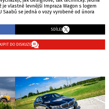
vycházejí, jak designově, tak technicky. Jedná
ož je vlastně levnější Impraza Wagon s logem
U Saabů se jedná o vozy vyrobené od února
SDÍLEJ
UPIT DO DISKUZE