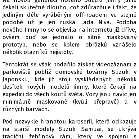
PIT LANE
čekali skutečně dlouho, což zdůrazňuje i fakt, že
ČEŠI V AKCI
jediným déle vyráběným off-roadem ve stejné
FIA CEZ & POHÁRY
podobě už je jen ruská Lada Niva. Podoba
MEZINÁRODNÍ SCÉNA
nového Jimnyho se objevila na internetu již dříve,
ovšem buď se jednalo o silně maskovaný
prototyp, nebo se kolem obrázků vznášelo
SLEDUJTE NÁS NA
|
několik otazníků nejistoty.
Tentokrát se však podařilo získat videozáznam z
Máte příběh, fotku nebo video?
parkoviště poblíž domovské továrny Suzuki v
Pošlete e-mail na autoroad.cz
Japonsku, kde již stojí vyskládaných několik
desítek nových modelů Jimny, které čekají na
expedici do všech koutů světa. Vozy jsou navíc jen
ETICKÝ KODEX
minimálně maskované (kvůli přepravě) a v
KONTAKT
různých barvách.
VYDAVATEL
Pod nezvykle hranatou karoserií, která odkazuje
INZERCE
na starší modely Suzuki Samuai, se ukrývá
OSOBNÍ ÚDAJE / COOKIES
tradiční žebřinový rám, který ve spojení s