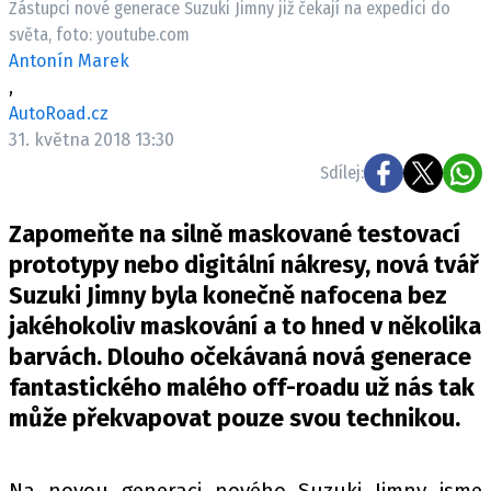
Zástupci nové generace Suzuki Jimny již čekají na expedici do
ELEKTRO
světa, foto: youtube.com
Antonín Marek
NOVINKY ZE SVĚTA EV
,
TESTY ELEKTROMOBILŮ
AutoRoad.cz
TRH S ELEKTROMOBILY
31. května 2018 13:30
Sdílej:
RALLY
Zapomeňte na silně maskované testovací
OSTATNÍ
prototypy nebo digitální nákresy, nová tvář
TISKOVKY
Suzuki Jimny byla konečně nafocena bez
ROZHOVORY
jakéhokoliv maskování a to hned v několika
DAKAR
barvách. Dlouho očekávaná nová generace
Z DOMOVA
fantastického malého off-roadu už nás tak
ZE SVĚTA
může překvapovat pouze svou technikou.
MOTORSPORT
Na novou generaci nového Suzuki Jimny jsme