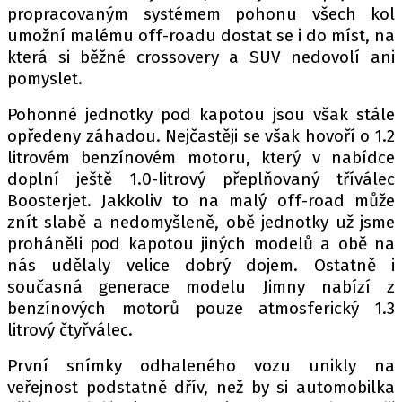
propracovaným systémem pohonu všech kol
umožní malému off-roadu dostat se i do míst, na
která si běžné crossovery a SUV nedovolí ani
Provozovatelem serveru autoroad.cz je
pomyslet.
INCORP MEDIA GROUP s.r.o., IČ: 118 23 054
Pohonné jednotky pod kapotou jsou však stále
opředeny záhadou. Nejčastěji se však hovoří o 1.2
litrovém benzínovém motoru, který v nabídce
doplní ještě 1.0-litrový přeplňovaný tříválec
Boosterjet. Jakkoliv to na malý off-road může
znít slabě a nedomyšleně, obě jednotky už jsme
proháněli pod kapotou jiných modelů a obě na
nás udělaly velice dobrý dojem. Ostatně i
současná generace modelu Jimny nabízí z
benzínových motorů pouze atmosferický 1.3
litrový čtyřválec.
První snímky odhaleného vozu unikly na
veřejnost podstatně dřív, než by si automobilka