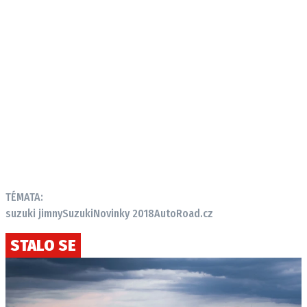
TÉMATA:
suzuki jimny
Suzuki
Novinky 2018
AutoRoad.cz
STALO SE