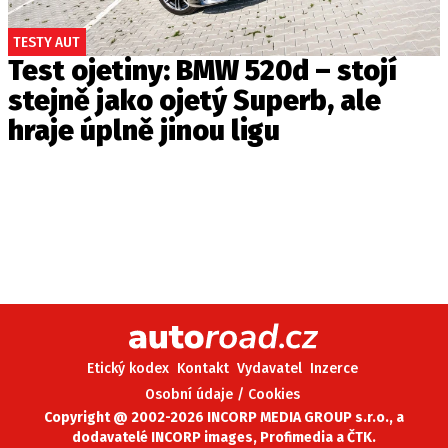
TESTY AUT
Test ojetiny: BMW 520d – stojí
stejně jako ojetý Superb, ale
hraje úplně jinou ligu
Etický kodex
Kontakt
Vydavatel
Inzerce
Osobní údaje / Cookies
Copyright @ 2002-2026 INCORP MEDIA GROUP s.r.o., a
dodavatelé INCORP images, Profimedia a ČTK.