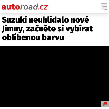
Suzuki neuhlídalo nové
AUTA
Jimny, začněte si vybírat
TESTY AUT
oblíbenou barvu
NOVINKY
EKO
SPY
HISTORIE
ZAJÍMAVOSTI
TECHNIKA
EKONOMIKA
ČESKÝ TRH
TUNING
PROFI