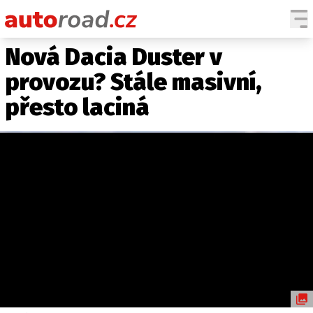
Nová Dacia Duster v
AUTA
provozu? Stále masivní,
TESTY AUT
přesto laciná
NOVINKY
EKO
SPY
HISTORIE
ZAJÍMAVOSTI
TECHNIKA
EKONOMIKA
ČESKÝ TRH
TUNING
PROFI