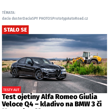
TÉMATA:
dacia duster
Dacia
SPY PHOTOS
Prototyp
AutoRoad.cz
STALO SE
TESTY AUT
Test ojetiny Alfa Romeo Giulia
Veloce Q4 – kladivo na BMW 3 či