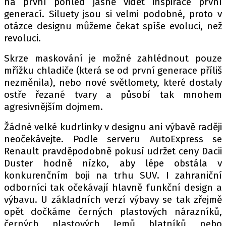
na první pohled jasně vidět inspirace první
PIT LANE
generací. Siluety jsou si velmi podobné, proto v
ČEŠI V AKCI
otázce designu můžeme čekat spíše evoluci, než
FIA CEZ & POHÁRY
revoluci.
MEZINÁRODNÍ SCÉNA
Skrze maskování je možné zahlédnout pouze
mřížku chladiče (která se od první generace příliš
SLEDUJTE NÁS NA
|
nezměnila), nebo nové světlomety, které dostaly
ostře řezané tvary a působí tak mnohem
agresivnějším dojmem.
Máte příběh, fotku nebo video?
Pošlete e-mail na autoroad.cz
Žádné velké kudrlinky v designu ani výbavě raději
neočekávejte. Podle serveru AutoExpress se
Renault pravděpodobně pokusí udržet ceny Dacii
ETICKÝ KODEX
Duster hodně nízko, aby lépe obstála v
KONTAKT
konkurenčním boji na trhu SUV. I zahraniční
odborníci tak očekávají hlavně funkční design a
VYDAVATEL
výbavu. U základních verzí výbavy se tak zřejmě
INZERCE
opět dočkáme černých plastových nárazníků,
OSOBNÍ ÚDAJE / COOKIES
černých plastových lemů blatníků nebo