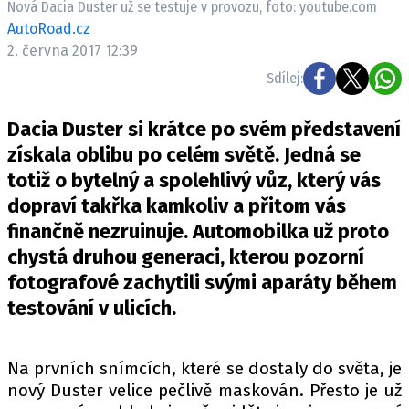
Nová Dacia Duster už se testuje v provozu, foto: youtube.com
ELEKTRO
AutoRoad.cz
2. června 2017 12:39
NOVINKY ZE SVĚTA EV
Sdílej:
TESTY ELEKTROMOBILŮ
TRH S ELEKTROMOBILY
Dacia Duster si krátce po svém představení
RALLY
získala oblibu po celém světě. Jedná se
totiž o bytelný a spolehlivý vůz, který vás
OSTATNÍ
dopraví takřka kamkoliv a přitom vás
TISKOVKY
finančně nezruinuje. Automobilka už proto
ROZHOVORY
chystá druhou generaci, kterou pozorní
DAKAR
fotografové zachytili svými aparáty během
Z DOMOVA
testování v ulicích.
ZE SVĚTA
MOTORSPORT
Na prvních snímcích, které se dostaly do světa, je
nový Duster velice pečlivě maskován. Přesto je už