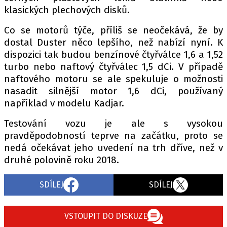
klasických plechových disků.
Co se motorů týče, příliš se neočekává, že by
Provozovatelem serveru autoroad.cz je
dostal Duster něco lepšího, než nabízí nyní. K
INCORP MEDIA GROUP s.r.o., IČ: 118 23 054
dispozici tak budou benzínové čtyřválce 1,6 a 1,52
turbo nebo naftový čtyřválec 1,5 dCi. V případě
naftového motoru se ale spekuluje o možnosti
nasadit silnější motor 1,6 dCi, používaný
například v modelu Kadjar.
Testování vozu je ale s vysokou
pravděpodobností teprve na začátku, proto se
nedá očekávat jeho uvedení na trh dříve, než v
druhé polovině roku 2018.
SDÍLEJ
SDÍLEJ
VSTOUPIT DO DISKUZE