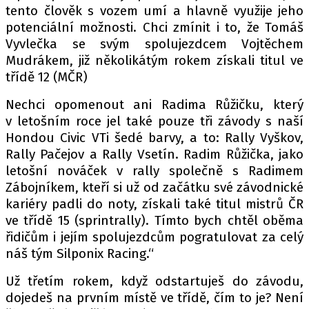
tento člověk s vozem umí a hlavně využije jeho
potenciální možnosti. Chci zmínit i to, že Tomáš
Vyvlečka se svým spolujezdcem Vojtěchem
Provozovatelem serveru autoroad.cz je
Mudrákem, již několikátým rokem získali titul ve
INCORP MEDIA GROUP s.r.o., IČ: 118 23 054
třídě 12 (MČR)
Nechci opomenout ani Radima Růžičku, který
v letošním roce jel také pouze tři závody s naší
Hondou Civic VTi šedé barvy, a to: Rally Vyškov,
Rally Pačejov a Rally Vsetín. Radim Růžička, jako
letošní nováček v rally společně s Radimem
Zábojníkem, kteří si už od začátku své závodnické
kariéry padli do noty, získali také titul mistrů ČR
ve třídě 15 (sprintrally). Tímto bych chtěl oběma
řidičům i jejím spolujezdcům pogratulovat za celý
náš tým Silponix Racing.“
Už třetím rokem, když odstartuješ do závodu,
dojedeš na prvním místě ve třídě, čím to je? Není