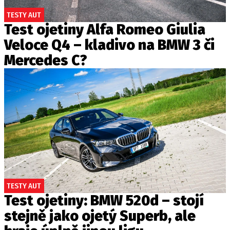
TESTY AUT
Test ojetiny Alfa Romeo Giulia
Veloce Q4 – kladivo na BMW 3 či
Mercedes C?
TESTY AUT
Test ojetiny: BMW 520d – stojí
stejně jako ojetý Superb, ale