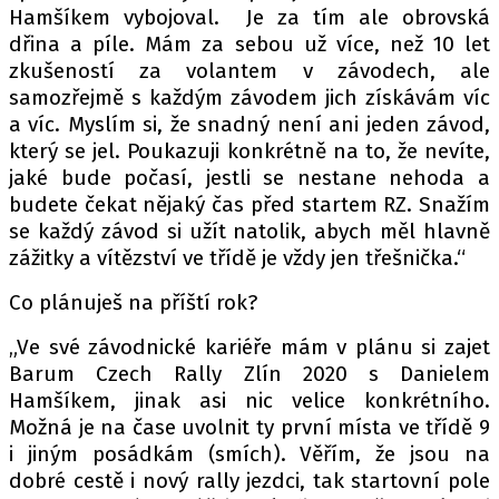
Hamšíkem vybojoval. Je za tím ale obrovská
dřina a píle. Mám za sebou už více, než 10 let
zkušeností za volantem v závodech, ale
samozřejmě s každým závodem jich získávám víc
a víc. Myslím si, že snadný není ani jeden závod,
který se jel. Poukazuji konkrétně na to, že nevíte,
jaké bude počasí, jestli se nestane nehoda a
budete čekat nějaký čas před startem RZ. Snažím
se každý závod si užít natolik, abych měl hlavně
zážitky a vítězství ve třídě je vždy jen třešnička.“
Co plánuješ na příští rok?
„Ve své závodnické kariéře mám v plánu si zajet
Barum Czech Rally Zlín 2020 s Danielem
Hamšíkem, jinak asi nic velice konkrétního.
Možná je na čase uvolnit ty první místa ve třídě 9
i jiným posádkám (smích). Věřím, že jsou na
dobré cestě i nový rally jezdci, tak startovní pole