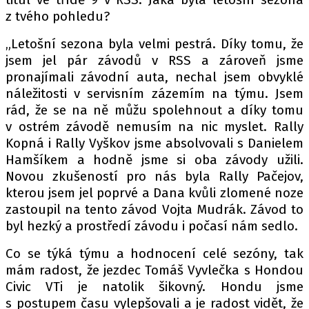
PIT LANE
z tvého pohledu?
ČEŠI V AKCI
„Letošní sezona byla velmi pestrá. Díky tomu, že
FIA CEZ & POHÁRY
jsem jel pár závodů v RSS a zároveň jsme
MEZINÁRODNÍ SCÉNA
pronajímali závodní auta, nechal jsem obvyklé
náležitosti v servisním zázemím na týmu. Jsem
SLEDUJTE NÁS NA
|
rád, že se na ně můžu spolehnout a díky tomu
v ostrém závodě nemusím na nic myslet. Rally
Kopná i Rally Vyškov jsme absolvovali s Danielem
Máte příběh, fotku nebo video?
Hamšíkem a hodně jsme si oba závody užili.
Pošlete e-mail na autoroad.cz
Novou zkušeností pro nás byla Rally Pačejov,
kterou jsem jel poprvé a Dana kvůli zlomené noze
zastoupil na tento závod Vojta Mudrák. Závod to
ETICKÝ KODEX
byl hezký a prostředí závodu i počasí nám sedlo.
KONTAKT
Co se týká týmu a hodnocení celé sezóny, tak
VYDAVATEL
mám radost, že jezdec Tomáš Vyvlečka s Hondou
INZERCE
Civic VTi je natolik šikovný. Hondu jsme
OSOBNÍ ÚDAJE / COOKIES
s postupem času vylepšovali a je radost vidět, že