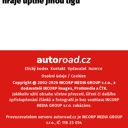
hraje úplně jinou ligu
Etický kodex
Kontakt
Vydavatel
Inzerce
Osobní údaje / Cookies
Copyright @ 2002-2026 INCORP MEDIA GROUP s.r.o., a
dodavatelé INCORP images, Profimedia a ČTK.
Jakékoliv užití obsahu včetne převzetí, šíření či dalšího
zpřístupňování článků a fotografií je bez souhlasu INCORP
MEDIA GROUP s.r.o. zakázáno.
Provozovatelem serveru autoroad.cz je INCORP MEDIA GROUP
s.r.o., IČ: 118 23 054