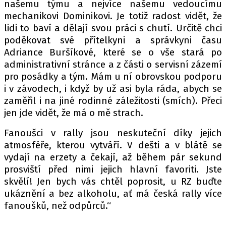
našemu týmu a nejvíce našemu vedoucímu
mechanikovi Dominikovi. Je totiž radost vidět, že
lidi to baví a dělají svou práci s chutí. Určitě chci
poděkovat své přítelkyni a správkyni času
Adriance Buršíkové, které se o vše stará po
administrativní stránce a z části o servisní zázemí
pro posádky a tým. Mám u ní obrovskou podporu
i v závodech, i když by už asi byla ráda, abych se
zaměřil i na jiné rodinné záležitosti (smích). Přeci
jen jde vidět, že má o mě strach.
Fanoušci v rally jsou neskuteční díky jejich
atmosféře, kterou vytváří. V dešti a v blátě se
vydají na erzety a čekají, až během pár sekund
prosviští před nimi jejich hlavní favoriti. Jste
skvělí! Jen bych vás chtěl poprosit, u RZ buďte
ukáznění a bez alkoholu, ať má česká rally více
fanoušků, než odpůrců.“