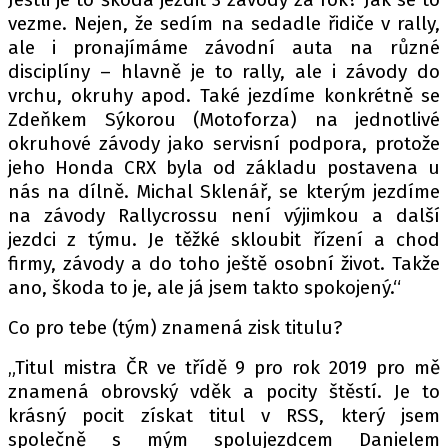
vezme. Nejen, že sedím na sedadle řidiče v rally,
ale i pronajímáme závodní auta na různé
disciplíny – hlavně je to rally, ale i závody do
vrchu, okruhy apod. Také jezdíme konkrétně se
Zdeňkem Sýkorou (Motoforza) na jednotlivé
okruhové závody jako servisní podpora, protože
jeho Honda CRX byla od základu postavena u
nás na dílně. Michal Sklenář, se kterým jezdíme
na závody Rallycrossu není výjimkou a další
jezdci z týmu. Je těžké skloubit řízení a chod
firmy, závody a do toho ještě osobní život. Takže
ano, škoda to je, ale já jsem takto spokojený.“
Co pro tebe (tým) znamená zisk titulu?
„Titul mistra ČR ve třídě 9 pro rok 2019 pro mě
znamená obrovský vděk a pocity štěstí. Je to
krásný pocit získat titul v RSS, který jsem
společně s mým spolujezdcem Danielem