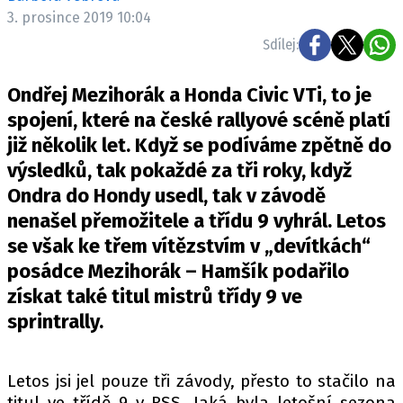
ELEKTRO
3. prosince 2019 10:04
Sdílej:
NOVINKY ZE SVĚTA EV
TESTY ELEKTROMOBILŮ
Ondřej Mezihorák a Honda Civic VTi, to je
TRH S ELEKTROMOBILY
spojení, které na české rallyové scéně platí
již několik let. Když se podíváme zpětně do
RALLY
výsledků, tak pokaždé za tři roky, když
OSTATNÍ
Ondra do Hondy usedl, tak v závodě
TISKOVKY
nenašel přemožitele a třídu 9 vyhrál. Letos
se však ke třem vítězstvím v „devítkách“
ROZHOVORY
posádce Mezihorák – Hamšík podařilo
DAKAR
získat také titul mistrů třídy 9 ve
Z DOMOVA
sprintrally.
ZE SVĚTA
MOTORSPORT
Letos jsi jel pouze tři závody, přesto to stačilo na
titul ve třídě 9 v RSS. Jaká byla letošní sezona