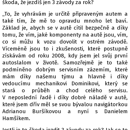
škoda, že jezdíš jen 3 závody za rok?
„To, že vyhrávám je určitě připraveným autem a
také tím, že mě to opravdu mnoho let baví.
Základ je, abych se v autě cítil bezpečně a díky
tomu, že vím, jaké komponenty na autě jsou, vím,
co si můžu k vozu dovolit v ostrém závodě.
Víceméně jsou to i zkušenosti, které postupně
získávám od roku 2008, kdy jsem jel svůj první
autoslalom v životě. Samozřejmě je to také
podmíněno dobrým servisním zázemím, které
mám díky našemu týmu a hlavně i díky
vedoucímu mechanikovi Dominikovi, který se
stará o průběh a chod celého servisu.
V neposlední řadě i díky dobré náladě v autě,
které jsem dřív měl se svou bývalou navigátorkou
Adrianou Buršíkovou a nyní s Danielem
Hamšíkem.
Jestli je to škoda jezdit 3 závody za rok? Jak se to