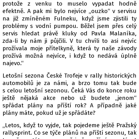
protože z venku to muselo vypadat hodně
efektně. A pak mi bylo nejvíce „ouzko“ v servisu
na již zmíněném Fulneku, když jsme zjistili ty
problémy s vodní pumpou. Běžel jsem přes celý
servis hledat právě kluky od Pavla Malaníka,
zda-li by nám ji půjčili. V tu chvíli to asi nejvíc
prožívala moje přítelkyně, která ty naše závody
prožívá možná nejvíce, i když to nedává úplně
najevo.“
Letošní sezona České Trofeje v rally historických
automobilů je za námi, a brzo tomu tak bude
s celou letošní sezonou. Čeká Vás do konce roku
ještě nějaká akce nebo už budete „jenom“
spřádat plány na příští rok? A případně jaké
plány máte, pokud už je spřádáte?
„Letos, když to vyjde, tak pojedeme ještě Pražský
rallysprint. Co se týče plánů na příští sezonu, tak