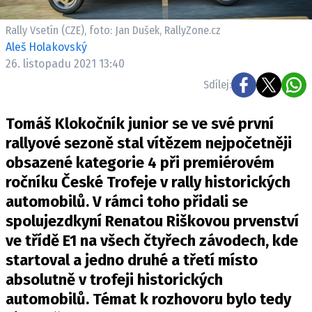
ELEKTRO
Rally Vsetín (CZE), foto: Jan Dušek, RallyZone.cz
NOVINKY ZE SVĚTA EV
Aleš Holakovský
26. listopadu 2021 13:40
TESTY ELEKTROMOBILŮ
TRH S ELEKTROMOBILY
Sdílej:
RALLY
Tomáš Klokočník junior se ve své první
rallyové sezoně stal vítězem nejpočetněji
OSTATNÍ
obsazené kategorie 4 při premiérovém
TISKOVKY
ročníku České Trofeje v rally historických
ROZHOVORY
automobilů. V rámci toho přidali se
DAKAR
spolujezdkyní Renatou Riškovou prvenství
Z DOMOVA
ve třídě E1 na všech čtyřech závodech, kde
ZE SVĚTA
startoval a jedno druhé a třetí místo
absolutně v trofeji historických
MOTORSPORT
automobilů. Témat k rozhovoru bylo tedy