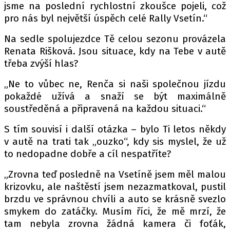
jsme na poslední rychlostní zkoušce pojeli, což
pro nás byl největší úspěch celé Rally Vsetín.“
Na sedle spolujezdce Tě celou sezonu provázela
Renata Rišková. Jsou situace, kdy na Tebe v autě
třeba zvýší hlas?
„Ne to vůbec ne, Renča si naši společnou jízdu
pokaždé užívá a snaží se být maximálně
soustředěná a připravená na každou situaci.“
S tím souvisí i další otázka – bylo Ti letos někdy
v autě na trati tak „ouzko“, kdy sis myslel, že už
to nedopadne dobře a cíl nespatříte?
„Zrovna teď posledně na Vsetíně jsem měl malou
krizovku, ale naštěstí jsem nezazmatkoval, pustil
brzdu ve správnou chvíli a auto se krásně svezlo
smykem do zatáčky. Musím říci, že mě mrzí, že
tam nebyla zrovna žádná kamera či foťák,