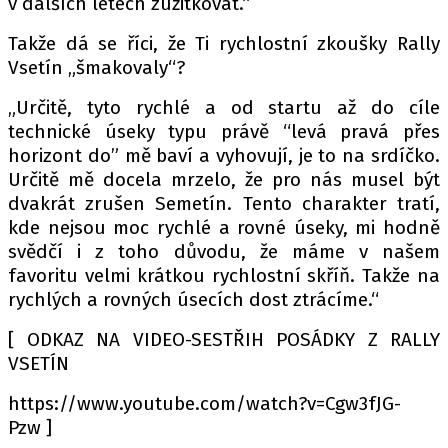
v dalších letech zužitkovat.“
Takže dá se říci, že Ti rychlostní zkoušky Rally
Vsetín „šmakovaly“?
Provozovatelem serveru autoroad.cz je
INCORP MEDIA GROUP s.r.o., IČ: 118 23 054
„Určitě, tyto rychlé a od startu až do cíle
technické úseky typu právě “levá pravá přes
horizont do” mě baví a vyhovují, je to na srdíčko.
Určitě mě docela mrzelo, že pro nás musel být
dvakrát zrušen Semetín. Tento charakter tratí,
kde nejsou moc rychlé a rovné úseky, mi hodně
svědčí i z toho důvodu, že máme v našem
favoritu velmi krátkou rychlostní skříň. Takže na
rychlých a rovných úsecích dost ztrácíme.“
[ ODKAZ NA VIDEO-SESTŘIH POSÁDKY Z RALLY
VSETÍN
https://www.youtube.com/watch?v=Cgw3fJG-
Pzw ]