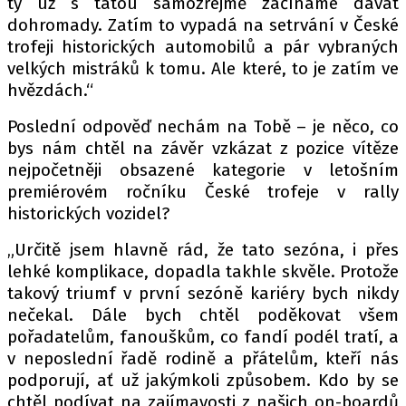
ty už s tátou samozřejmě začínáme dávat
dohromady. Zatím to vypadá na setrvání v České
trofeji historických automobilů a pár vybraných
velkých mistráků k tomu. Ale které, to je zatím ve
hvězdách.“
Poslední odpověď nechám na Tobě – je něco, co
bys nám chtěl na závěr vzkázat z pozice vítěze
nejpočetněji obsazené kategorie v letošním
premiérovém ročníku České trofeje v rally
historických vozidel?
„Určitě jsem hlavně rád, že tato sezóna, i přes
lehké komplikace, dopadla takhle skvěle. Protože
takový triumf v první sezóně kariéry bych nikdy
nečekal. Dále bych chtěl poděkovat všem
pořadatelům, fanouškům, co fandí podél tratí, a
v neposlední řadě rodině a přátelům, kteří nás
podporují, ať už jakýmkoli způsobem. Kdo by se
chtěl podívat na zajímavosti z našich on-boardů