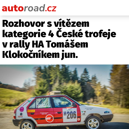
Rozhovor s vítězem
AUTA
kategorie 4 České trofeje
TESTY AUT
v rally HA Tomášem
NOVINKY
Klokočníkem jun.
EKO
SPY
HISTORIE
ZAJÍMAVOSTI
TECHNIKA
EKONOMIKA
ČESKÝ TRH
TUNING
PROFI