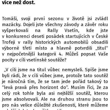
PIT LANE
více než dost.
ČEŠI V AKCI
FIA CEZ & POHÁRY
Tomáši, svoji první sezonu v životě jsi zvládl
MEZINÁRODNÍ SCÉNA
mazácky. Dojeli jste všechny závody a závěr roku
vyšperkovali na Rally Vsetín, kde jste
v konkurenci deseti posádek startujících v České
SLEDUJTE NÁS NA
|
Trofeji v rally historických automobilů obsadili
výborné třetí místo a hlavně potvrdili „titul“
Máte příběh, fotku nebo video?
v nejpočetnější kategorii 4. Můžeš popsat Vaše
pocity v cíli vsetínské soutěže?
Pošlete e-mail na autoroad.cz
„V cíli jsme na titul vůbec nemysleli. Spíše jsme
byli rádi, že v cíli vůbec jsme, protože tato soutěž
ETICKÝ KODEX
je náročná tím, že se tam jede pořád takový to
KONTAKT
“levá pravá přes horizont do”. Musím říci, že za
VYDAVATEL
celý rok tohle byla asi nejtěžší soutěž, kterou
jsme absolvovali. Ale na druhou stranu jsou to
INZERCE
pro nás velice důležité zkušenosti, které můžeme
OSOBNÍ ÚDAJE / COOKIES