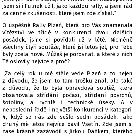
jsem si i Fulnek užil, jako každou rally, a jsem rád
za cenné zkušenosti, které jsem zde získal.“
O úspěšné Rally Plzeň, která pro Vás znamenala
vítězství ve třídě v konkurenci dvou dalších
posádek, jsme si povídali už v létě. Nicméně
všechny čtyři soutěže, které jsi letos jel, pro Tebe
byly zcela nové. Můžeš je porovnat, a které z nich
Tě oslovily nejvíce a proč?
„Za celý rok u mě stále vede Plzeň a to nejen
z důvodu, že jsem to tam trošku znal, ale také
z důvodu, že to byla opravdová soutěž, která
obsahovala střídání počasí, střídaní povrchů,
šotoliny, a rychlé i technické úseky. A v
neposlední řadě i největší konkurenci v kategorii
4, když se nás zde sešlo sedm posádek. Jako
druhý mě letos nejvíce bavil Vsetín. Zde jsem si
zase krásně zazávodil s Jirkou Daňkem, kterého