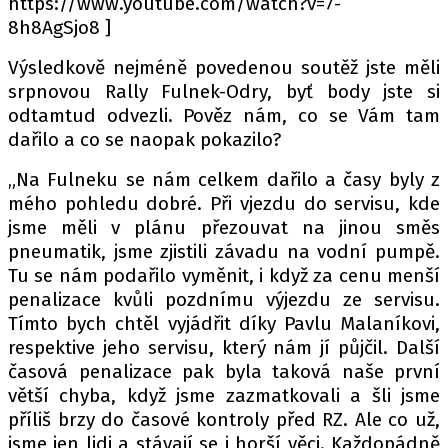
https://www.youtube.com/watch?v=7-
8h8AgSjo8 ]
Výsledkově nejméně povedenou soutěž jste měli
srpnovou Rally Fulnek-Odry, byť body jste si
odtamtud odvezli. Pověz nám, co se Vám tam
dařilo a co se naopak pokazilo?
„Na Fulneku se nám celkem dařilo a časy byly z
mého pohledu dobré. Při vjezdu do servisu, kde
jsme měli v plánu přezouvat na jinou směs
pneumatik, jsme zjistili závadu na vodní pumpě.
Tu se nám podařilo vyměnit, i když za cenu menší
penalizace kvůli pozdnímu výjezdu ze servisu.
Tímto bych chtěl vyjádřit díky Pavlu Malaníkovi,
respektive jeho servisu, který nám jí půjčil. Další
časová penalizace pak byla taková naše první
větší chyba, když jsme zazmatkovali a šli jsme
příliš brzy do časové kontroly před RZ. Ale co už,
jsme jen lidi a stávají se i horší věci. Každopádně