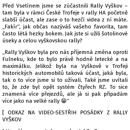
Před Vsetínem jsme se zúčastnili Rally Vyškov –
tam byla v rámci České Trofeje v rally HA početně
slabší účast, ale zase o to hezčí videa z ní máte.
„Fakír“, jak občas nazýváš vašeho favorita, tam
často létá hezky bokem. Jak jste si užili šotolinové
úseky a celou vyškovskou rally?
„Rally Vyškov byla pro nás příjemná změna oproti
Fulneku, kde to bylo právě hodně letecké a na
maximálku. Jelikož byla na Vyškově v Trofeji
historických automobilů taková účast, jaká byla,
tak o to více jsme si to užívali. Také jsme uvítali
to, že zde byl opět systém čtyřech RZ. To sice
znamená více přejezdů, ale já si pak připadám
více jako na velké rally 😁“
[ ODKAZ NA VIDEO-SESTŘIH POSÁDKY Z RALLY
VYŠKOV