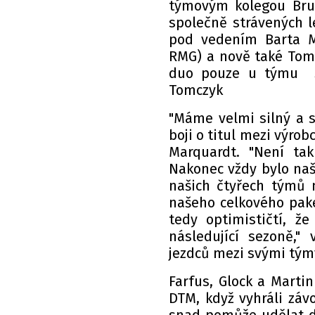
týmovým kolegou Brun
společně strávených 
pod vedením Barta M
RMG) a nově také Tom
duo pouze u týmu Sc
Tomczyk
"Máme velmi silný a s
boji o titul mezi výro
Marquardt. "Není ta
Nakonec vždy bylo naší
našich čtyřech týmů
našeho celkového pak
tedy optimističtí, 
následující sezoně,
jezdců mezi svými tým
Farfus, Glock a Martin
DTM, když vyhráli záv