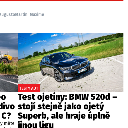
 Augusto
Martin, Maxime
TESTY AUT
eo
Test ojetiny: BMW 520d –
divo
stojí stejně jako ojetý
 C?
Superb, ale hraje úplně
jinou ligu
dy máte