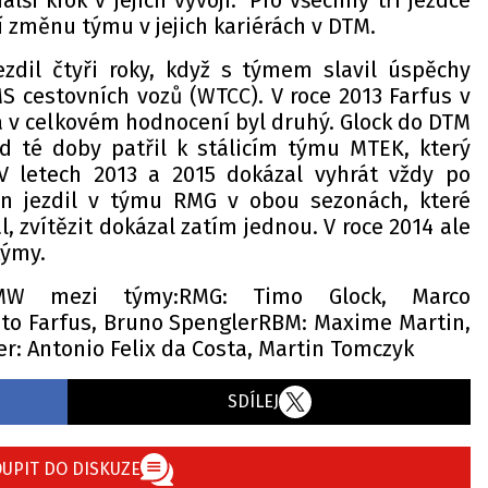
ší krok v jejich vývoji." Pro všechny tři jezdce
í změnu týmu v jejich kariérách v DTM.
zdil čtyři roky, když s týmem slavil úspěchy
S cestovních vozů (WTCC). V roce 2013 Farfus v
a v celkovém hodnocení byl druhý. Glock do DTM
od té doby patřil k stálicím týmu MTEK, který
V letech 2013 a 2015 dokázal vyhrát vždy po
n jezdil v týmu RMG v obou sezonách, které
, zvítězit dokázal zatím jednou. V roce 2014 ale
 týmy.
BMW mezi týmy:RMG: Timo Glock, Marco
o Farfus, Bruno SpenglerRBM: Maxime Martin,
r: Antonio Felix da Costa, Martin Tomczyk
SDÍLEJ
UPIT DO DISKUZE