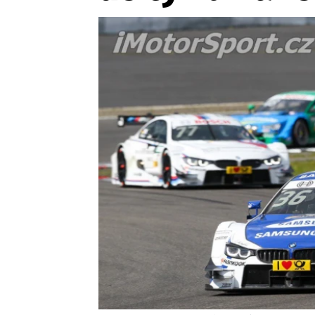
Etický kodex
Kontakt
V
Provozovatelem serveru 