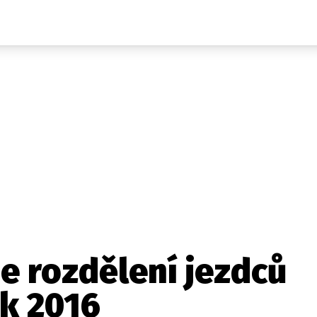
Auta
Elektro
Rally
Motorsport
Testy aut
Novinky ze světa EV
Ostatní
Pit Lane
Novinky
Testy elektromobilů
Tiskovky
Češi v akci
Eko
Trh s elektromobily
Rozhovory
FIA CEZ & Poháry
Spy
Dakar
Mezinárodní scéna
Historie
Z domova
Zajímavosti
Ze světa
Technika
Ekonomika
 rozdělení jezdců
Český trh
k 2016
Tuning
Profi