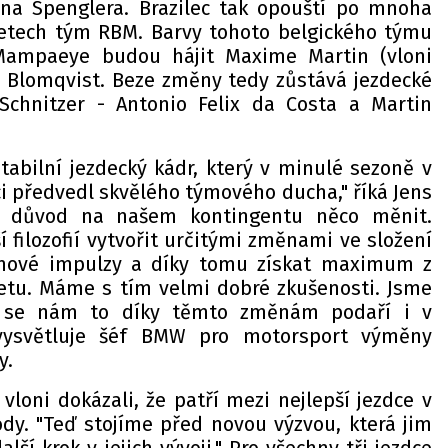
a Spenglera. Brazilec tak opouští po mnoha
letech tým RBM. Barvy tohoto belgického týmu
ampaeye budou hájit Maxime Martin (vloni
 Blomqvist. Beze změny tedy zůstává jezdecké
hnitzer - Antonio Felix da Costa a Martin
tabilní jezdecký kádr, který v minulé sezoně v
bci předvedl skvělého týmového ducha," říká Jens
k důvod na našem kontingentu něco měnit.
 filozofií vytvořit určitými změnami ve složení
 nové impulzy a díky tomu získat maximum z
etu. Máme s tím velmi dobré zkušenosti. Jsme
že se nám to díky těmto změnám podaří i v
" vysvětluje šéf BMW pro motorsport výměny
y.
 vloni dokázali, že patří mezi nejlepší jezdce v
ody. "Teď stojíme před novou výzvou, která jim