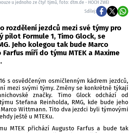
ouze u jednoho ze čtyř týmů, foto: dtm.de - HOCH ZWEI
Sdílej:
 rozdělení jezdců mezi své týmy pro
ý pilot Formule 1, Timo Glock, se
MG. Jeho kolegou tak bude Marco
 Farfus míří do týmu MTEK a Maxime
.
16 s osvědčeným osmičlenným kádrem jezdců,
ení mezi svými týmy. Změny se konkrétně týkají
nichovské značky. Timo Glock odchází od
týmu Stefana Reinholda, RMG, kde bude jeho
 Marco Wittmann. Tito dva jezdci byli týmovými
 tehdy ještě u MTEKu.
mu MTEK přichází Augusto Farfus a bude tak