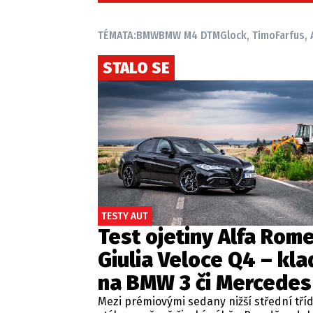
TÉMATA:
BMW
BMW M4 DTM
Glock, Timo
Farfus,
STALO SE
TESTY AUT
Test ojetiny Alfa Rom
Giulia Veloce Q4 – kla
na BMW 3 či Mercedes
Mezi prémiovými sedany nižší střední tří