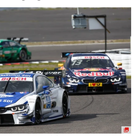
ydavatel
Inzerce
Osobní údaje / Cookies
autoroad.cz je INCORP MEDIA GROUP s.r.o., IČ: 118 23 054