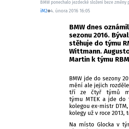
BMW ponechalo jezdecké složení beze změny p
iM2
4. února 2016 16:05
BMW dnes oznámilo
sezonu 2016. Býval
stěhuje do týmu R
Wittmann. Augusto
Martin k týmu RBM
BMW jde do sezony 20
mění ale jejich rozděl
tří ze čtyř týmů m
týmu MTEK a jde do 
kolegou ex-mistr DTM,
kolegy už v roce 2013,
Na místo Glocka v tý