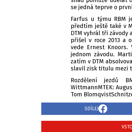
snad pomůže udělat dal
se jedná teprve o prvn
Farfus u týmu RBM je
předtím ještě také v M
DTM vyhrál tři závody 
přišel v roce 2013 a 
vede Ernest Knoors. 
jednom závodu. Marti
zatím v DTM absolvoval
slavil zisk titulu mezi
Rozdělení jezdů 
WittmannMTEK: August
Tom BlomqvistSchnitze
SDÍLEJ
VSTO