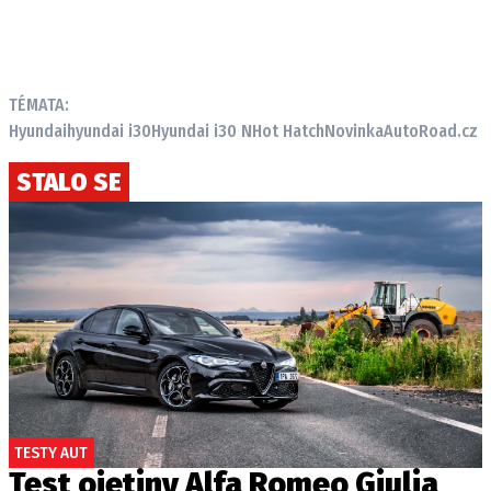
TÉMATA:
Hyundai
hyundai i30
Hyundai i30 N
Hot Hatch
Novinka
AutoRoad.cz
STALO SE
TESTY AUT
Test ojetiny Alfa Romeo Giulia