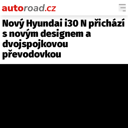
Nový Hyundai i30 N přichází
AUTA
s novým designem a
TESTY AUT
dvojspojkovou
NOVINKY
převodovkou
EKO
SPY
HISTORIE
ZAJÍMAVOSTI
TECHNIKA
EKONOMIKA
ČESKÝ TRH
TUNING
PROFI