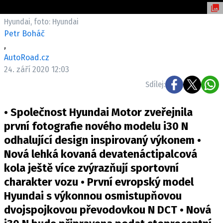
ELEKTRO
Hyundai, foto: Hyundai
NOVINKY ZE SVĚTA EV
Petr Boháč
,
TESTY ELEKTROMOBILŮ
AutoRoad.cz
TRH S ELEKTROMOBILY
24. září 2020 12:03
RALLY
Sdílej:
OSTATNÍ
• Společnost Hyundai Motor zveřejnila
TISKOVKY
první fotografie nového modelu i30 N
ROZHOVORY
odhalující design inspirovaný výkonem •
DAKAR
Nová lehká kovaná devatenáctipalcová
Z DOMOVA
kola ještě více zvýrazňují sportovní
ZE SVĚTA
charakter vozu • První evropský model
Hyundai s výkonnou osmistupňovou
MOTORSPORT
dvojspojkovou převodovkou N DCT • Nová