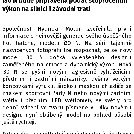
i30 N bude připravena podat stoprocentní
PIT LANE
výkon na silnici i závodní trati
ČEŠI V AKCI
FIA CEZ & POHÁRY
MEZINÁRODNÍ SCÉNA
Společnost Hyundai Motor zveřejnila první
informace o nejnovější generaci svého úspěšného
hot hatche, modelu i30 N. Na sérii tajemně
SLEDUJTE NÁS NA
|
nasvícených fotografií lze rozpoznat, že se nový
model i30 N dočká vylepšeného designu
zaměřeného na emoce a dynamický výkon. Nová
Máte příběh, fotku nebo video?
i30 N se pyšní novými agresivně vyhlížejícími
Pošlete e-mail na autoroad.cz
předními i zadními nárazníky, dvěma velkými
koncovkami výfuku, širokou maskou chladiče se
znakem sportovní řady N nebo novými zadními
ETICKÝ KODEX
světly i předními LED světlomety se světly pro
KONTAKT
denní svícení ve tvaru písmene V. Díky novému
VYDAVATEL
designu nyní oblíbený model na pohled působí
INZERCE
ještě rychleji.
OSOBNÍ ÚDAJE / COOKIES
Fotografie také odhalují nová devatenáctipalcová