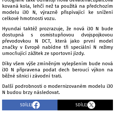
kovaná kola, lehčí než ta použitá na předchozím
modelu i30 N, výrazně přispívající ke snížení
celkové hmotnosti vozu.
Provozovatelem serveru autoroad.cz je
INCORP MEDIA GROUP s.r.o., IČ: 118 23 054
Hyundai taktéž prozrazuje, že nová i30 N bude
dostupná s osmistupňovou dvojspojkovou
převodovkou N DCT, která jako první model
značky v Evropě nabídne tři speciální N režimy
umocňující zážitek ze sportovní jízdy.
Díky všem výše zmíněným vylepšením bude nová
i30 N připravena podat dech beroucí výkon na
běžné silnici i závodní trati.
Další podrobnosti o modernizovaném modelu i30
N budou brzy následovat.
SDÍLEJ
SDÍLEJ