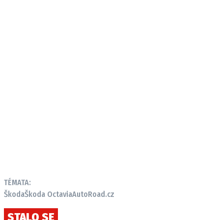
Provozovatelem serveru autoroad.cz je
INCORP MEDIA GROUP s.r.o., IČ: 118 23 054
TÉMATA:
Škoda
Škoda Octavia
AutoRoad.cz
STALO SE