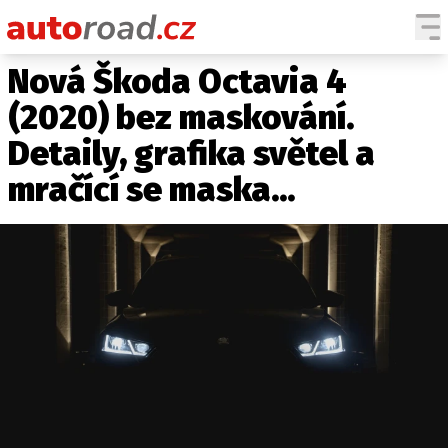
Nová Škoda Octavia 4
AUTA
(2020) bez maskování.
TESTY AUT
Detaily, grafika světel a
NOVINKY
mračící se maska...
EKO
SPY
HISTORIE
ZAJÍMAVOSTI
TECHNIKA
EKONOMIKA
ČESKÝ TRH
TUNING
PROFI