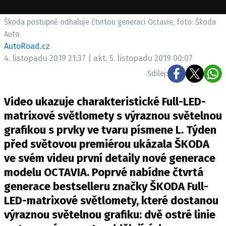
ELEKTRO
Škoda postupně odhaluje čtvrtou generaci Octavie, foto: Škoda
NOVINKY ZE SVĚTA EV
Auto
AutoRoad.cz
TESTY ELEKTROMOBILŮ
4. listopadu 2019 21:37 | akt. 5. listopadu 2019 00:07
TRH S ELEKTROMOBILY
Sdílej:
RALLY
Video ukazuje charakteristické Full-LED-
OSTATNÍ
matrixové světlomety s výraznou světelnou
TISKOVKY
grafikou s prvky ve tvaru písmene L. Týden
ROZHOVORY
před světovou premiérou ukázala ŠKODA
DAKAR
ve svém videu první detaily nové generace
Z DOMOVA
modelu OCTAVIA. Poprvé nabídne čtvrtá
ZE SVĚTA
generace bestselleru značky ŠKODA Full-
LED-matrixové světlomety, které dostanou
MOTORSPORT
výraznou světelnou grafiku: dvě ostré linie