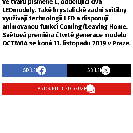
ve tvaru písmene L, oddělující dva
PIT LANE
LEDmoduly. Také krystalické zadní svítilny
ČEŠI V AKCI
využívají technologii LED a disponují
FIA CEZ & POHÁRY
animovanou funkcí Coming/Leaving Home.
MEZINÁRODNÍ SCÉNA
Světová premiéra čtvrté generace modelu
OCTAVIA se koná 11. listopadu 2019 v Praze.
SLEDUJTE NÁS NA
|
Máte příběh, fotku nebo video?
SDÍLEJ
SDÍLEJ
Pošlete e-mail na autoroad.cz
VSTOUPIT DO DISKUZE
ETICKÝ KODEX
KONTAKT
VYDAVATEL
INZERCE
OSOBNÍ ÚDAJE / COOKIES