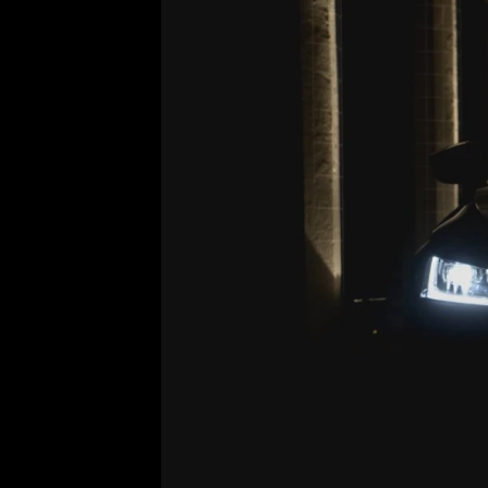
Etický kodex
Kontakt
V
Provozovatelem serveru 