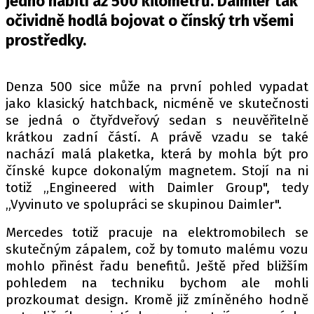
jedno nabití až 500 kilometrů. Daimler tak
PIT LANE
očividně hodlá bojovat o čínský trh všemi
ČEŠI V AKCI
prostředky.
FIA CEZ & POHÁRY
MEZINÁRODNÍ SCÉNA
Denza 500 sice může na první pohled vypadat
jako klasický hatchback, nicméně ve skutečnosti
SLEDUJTE NÁS NA
|
se jedná o čtyřdveřový sedan s neuvěřitelně
krátkou zadní částí. A právě vzadu se také
Máte příběh, fotku nebo video?
nachází malá plaketka, která by mohla být pro
čínské kupce dokonalým magnetem. Stojí na ni
Pošlete e-mail na autoroad.cz
totiž „Engineered with Daimler Group", tedy
„Vyvinuto ve spolupráci se skupinou Daimler".
ETICKÝ KODEX
Mercedes totiž pracuje na elektromobilech se
KONTAKT
skutečným zápalem, což by tomuto malému vozu
VYDAVATEL
mohlo přinést řadu benefitů. Ještě před bližším
pohledem na techniku bychom ale mohli
INZERCE
prozkoumat design. Kromě již zmíněného hodně
OSOBNÍ ÚDAJE / COOKIES