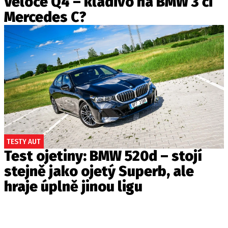
Veloce Q4 – kladivo na BMW 3 či
Mercedes C?
TESTY AUT
Test ojetiny: BMW 520d – stojí
stejně jako ojetý Superb, ale
hraje úplně jinou ligu