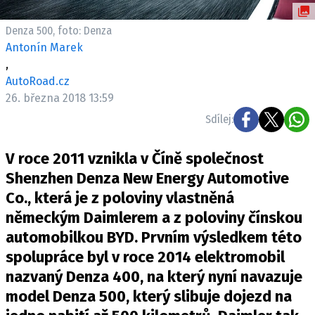
ELEKTRO
Denza 500, foto: Denza
NOVINKY ZE SVĚTA EV
Antonín Marek
,
TESTY ELEKTROMOBILŮ
AutoRoad.cz
TRH S ELEKTROMOBILY
26. března 2018 13:59
RALLY
Sdílej:
OSTATNÍ
V roce 2011 vznikla v Číně společnost
TISKOVKY
Shenzhen Denza New Energy Automotive
ROZHOVORY
Co., která je z poloviny vlastněná
DAKAR
německým Daimlerem a z poloviny čínskou
Z DOMOVA
automobilkou BYD. Prvním výsledkem této
ZE SVĚTA
spolupráce byl v roce 2014 elektromobil
nazvaný Denza 400, na který nyní navazuje
MOTORSPORT
model Denza 500, který slibuje dojezd na