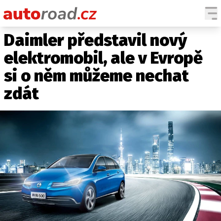
Daimler představil nový
AUTA
elektromobil, ale v Evropě
TESTY AUT
si o něm můžeme nechat
NOVINKY
zdát
EKO
SPY
HISTORIE
ZAJÍMAVOSTI
TECHNIKA
EKONOMIKA
ČESKÝ TRH
TUNING
PROFI