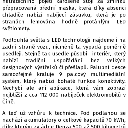
netradičního pojetí karoserie stojí za zmínku
přepracovaná přední maska, která díky absenci
chladiče nabízí nabíjecí zásuvku, která je po
stranách lemována hodně protáhlými LED
Provozovatelem serveru autoroad.cz je
světlomety.
INCORP MEDIA GROUP s.r.o., IČ: 118 23 054
Podlouhlá světla s LED technologií najdeme i na
zadní straně vozu, nicméně ta vypadá poměrně
usedleji. Stejně tak usedle působí i interiér, který
nabízí tradiční uspořádání bez velkých
designových výstřelků či přešlapů. Palubní desce
samozřejmě kraluje 9 palcový multimediální
systém, který nabízí bohaté funkce konektivity.
Nechybí ale ani aplikace, která vám zobrazí
nejbližší z cca 112 000 nabíječek elektromobilů v
Číně.
A teď už vzhůru k technice. Pod podlahou se
nachází akumulátory o celkové kapacitě 70 kWh,
díky kterým zvládne Denza 500 až 500 kilometrů