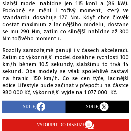
slabší model nabídne jen 115 koní a (86 kW).
Podobně se mění i točivý moment, který ve
standardu dosahuje 177 Nm. Když chce člověk
dostat maximum z lacinějšího modelu, dostane
se mu 290 Nm, zatím co silnější nabídne až 300
Nm točivého momentu.
Rozdíly samozřejmě panují i v časech akcelerací.
Zatím co výkonnější model dosáhne rychlosti 100
km/h během 10.5 sekundy, slabšímu to trvá 14
sekund. Oba modely se však spolehlivě zastaví
na hranici 150 km/h. Co se cen týče, lacinější
edice Lifestyle bude začínat v přepočtu na částce
980 000 Kč, výkonnější vyjde na 1 077 000 Kč.
SDÍLEJ
SDÍLEJ
VSTOUPIT DO DISKUZE