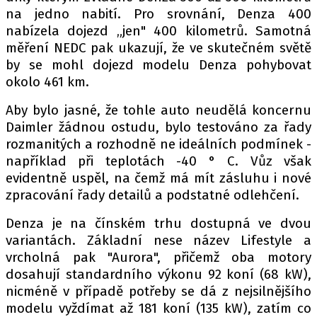
na jedno nabití. Pro srovnání, Denza 400
nabízela dojezd „jen" 400 kilometrů. Samotná
měření NEDC pak ukazují, že ve skutečném světě
by se mohl dojezd modelu Denza pohybovat
okolo 461 km.
Aby bylo jasné, že tohle auto neudělá koncernu
Daimler žádnou ostudu, bylo testováno za řady
rozmanitých a rozhodně ne ideálních podmínek -
například při teplotách -40 ° C. Vůz však
evidentně uspěl, na čemž má mít zásluhu i nové
zpracování řady detailů a podstatné odlehčení.
Denza je na čínském trhu dostupná ve dvou
variantách. Základní nese název Lifestyle a
vrcholná pak "Aurora", přičemž oba motory
dosahují standardního výkonu 92 koní (68 kW),
nicméně v případě potřeby se dá z nejsilnějšího
modelu vyždímat až 181 koní (135 kW), zatím co