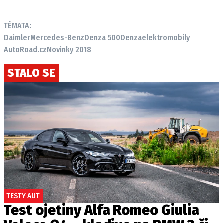
TÉMATA:
Daimler
Mercedes-Benz
Denza 500
Denza
elektromobily
AutoRoad.cz
Novinky 2018
STALO SE
TESTY AUT
Test ojetiny Alfa Romeo Giulia