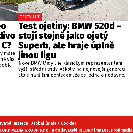
TESTY AUT
eo
Test ojetiny: BMW 520d –
divo
stojí stejně jako ojetý
 C?
Superb, ale hraje úplně
jinou ligu
dy máte
bně vás
Nové BMW třídy 5 je klasickým reprezentantem
odobě
vyšší střední třídy. Ačkoliv na nejnovější generaci
 A4.
stále nahlížím pohledem, že se jedná o nedávno
 dobré
představenou novinku, čas neúprosně letí a od
běžných
zahájení prodeje utekly už tři roky. Začíná se tedy
ou věc –
objevovat i na sekundárním trhu mezi zánovními
bude jen
vozy. Jeden takový kus jsme si vybrali do dnešní
při
recenze a to především proto, že stojí téměř
 na
stejně, jako zánovní Superb čtvrté generace.
meo
avatel
Inzerce
Osobní údaje / Cookies
ORP MEDIA GROUP s.r.o., a dodavatelé INCORP images, Profimedia 