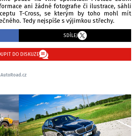
rmace ani žádné fotografie či ilustrace, sáhli
ceptu T-Cross, se kterým by toho mohl mít
čného. Tedy nejspíše s výjimkou střechy.
SDÍLEJ
UPIT DO DISKUZE
s
AutoRoad.cz