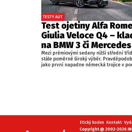
TESTY AUT
Test ojetiny Alfa Rom
Giulia Veloce Q4 – kla
na BMW 3 či Mercedes
Mezi prémiovými sedany nižší střední tří
stále poměrně široký výběr. Pravděpodo
jako první napadne německá trojice v p
BMW řady 3, Mercedes-Benz třídy C a Audi
Jsou to skvělá auta, která nabídnou velmi
zpracování, technologie i komfort, ale u 
motorizací často postrádají jednu důležit
emoce. Pokud ale hledáte auto, které ne
perfektním dopravním prostředkem, ale 
každém nastartování vám vykouzlí úsměv
tváři, možná by vás měla zajímat Alfa Ro
Giulia.
Etický kodex
Kontakt
Vyd
Copyright @ 2002-2026 INC