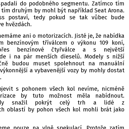
 spadali do podobného segmentu. Zatímco tím
, tím druhým by mohl být například Seat Arona.
ss postaví, tedy pokud se tak vůbec bude
 ve hvězdách.
emáme ani o motorizacích. Jisté je, že nabídka
vým benzínovým tříválcem o výkonu 109 koní,
řes benzínové čtyřválce a s největší
de i na pár menších dieselů. Modely s nižší
dičně budou muset spolehnout na manuální
výkonnější a vybavenější vozy by mohly dostat
.
bjevit s pohonem všech kol nevíme, nicméně
rizace by tuto možnost měla nabídnout.
dy snažil pokrýt celý trh a lidé z
ch oblastí by pohon všech kol mohli brát jako
eme pouze na vlně spekulací. Protože zatím