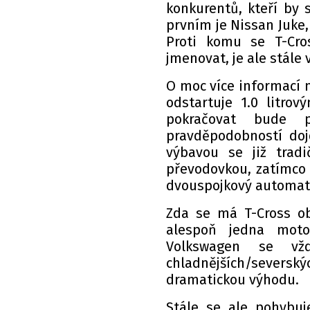
konkurentů, kteří by
prvním je Nissan Juke
Proti komu se T-Cro
jmenovat, je ale stále
O moc více informací n
odstartuje 1.0 litro
pokračovat bude p
pravděpodobností doj
výbavou se již tra
převodovkou, zatímco 
dvouspojkový automat
Zda se má T-Cross o
alespoň jedna moto
Volkswagen se vž
chladnějších/severský
dramatickou výhodu.
Stále se ale pohybuj