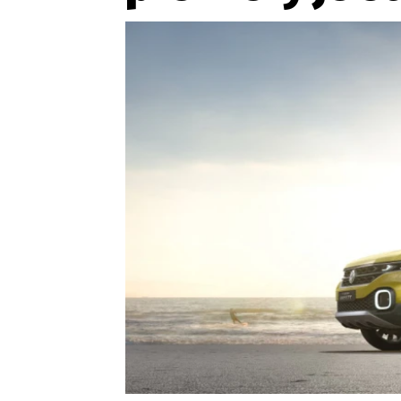
Etický kodex
Kontakt
V
Provozovatelem serveru 