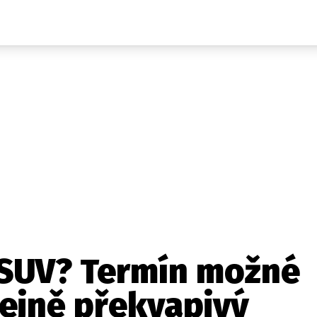
Auta
Elektro
Rally
Motorsport
Testy aut
Novinky ze světa EV
Ostatní
Pit Lane
Novinky
Testy elektromobilů
Tiskovky
Češi v akci
Eko
Trh s elektromobily
Rozhovory
FIA CEZ & Poháry
Spy
Dakar
Mezinárodní scéna
Historie
Z domova
Zajímavosti
Ze světa
Technika
Ekonomika
 SUV? Termín možné
Český trh
tejně překvapivý
Tuning
Profi