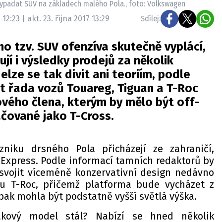
vypadat SUV na základech malého Pola., foto: Volkswagen
 12:23 | akt. 23. října 2017 13:29
Sdílej:
o tzv. SUV ofenzíva skutečně vyplácí,
jí i výsledky prodejů za několik
elze se tak divit ani teoriím, podle
t řada vozů Touareg, Tiguan a T-Roc
vého člena, kterým by mělo být off-
čované jako T-Cross.
niku drsného Pola přicházejí ze zahraničí,
Express. Podle informací tamních redaktorů by
svojit víceméně konzervativní design nedávno
u T-Roc, přičemž platforma bude vycházet z
pak mohla být podstatně vyšší světlá výška.
kový model stál? Nabízí se hned několik