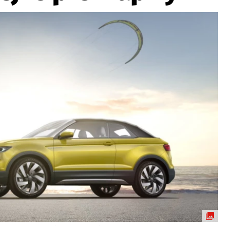
ydavatel
Inzerce
Osobní údaje / Cookies
autoroad.cz je INCORP MEDIA GROUP s.r.o., IČ: 118 23 054