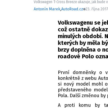
Volkswagen T-Cross Breeze ukazuje, jak bude 
Antonín Marek
,
AutoRoad.cz
23. října 2017
Volkswagenu se jeh
což ostatně dokazu
minulých období. N
kterých by měla bý
brzy doplněna o no
roadové Polo ozna
První domněnky o vz
konkrétně z webu Auto
si nový model mohl o
představeného model
Pola. Další změnou by 
A proti komu by ta