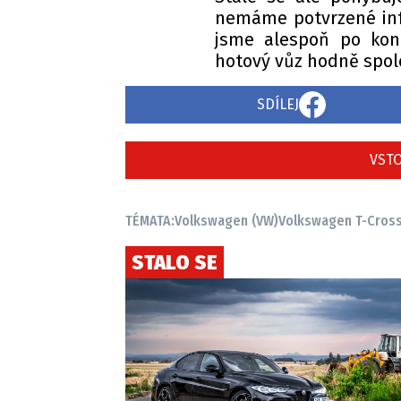
nemáme potvrzené info
jsme alespoň po kon
hotový vůz hodně spole
SDÍLEJ
VSTO
TÉMATA:
Volkswagen (VW)
Volkswagen T-Cros
STALO SE