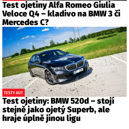
Test ojetiny Alfa Romeo Giulia
Veloce Q4 – kladivo na BMW 3 či
Mercedes C?
TESTY AUT
Test ojetiny: BMW 520d – stojí
stejně jako ojetý Superb, ale
hraje úplně jinou ligu