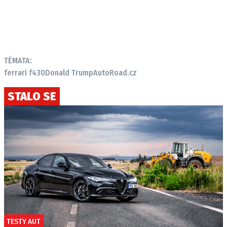
TÉMATA:
ferrari f430
Donald Trump
AutoRoad.cz
STALO SE
TESTY AUT