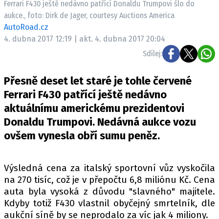
Ferrari F430 ještě nedávno patřící Donaldu Trumpovi šlo do
ELEKTRO
aukce., foto: Dirk de Jager, courtesy Auctions America
AutoRoad.cz
NOVINKY ZE SVĚTA EV
4. dubna 2017 12:19 | akt. 4. dubna 2017 20:04
TESTY ELEKTROMOBILŮ
Sdílej:
TRH S ELEKTROMOBILY
RALLY
Přesně deset let staré je tohle červené
Ferrari F430 patřící ještě nedávno
OSTATNÍ
aktuálnímu americkému prezidentovi
TISKOVKY
Donaldu Trumpovi. Nedávná aukce vozu
ROZHOVORY
ovšem vynesla obří sumu peněz.
DAKAR
Z DOMOVA
Výsledná cena za italský sportovní vůz vyskočila
ZE SVĚTA
na 270 tisíc, což je v přepočtu 6,8 miliónu Kč. Cena
auta byla vysoká z důvodu "slavného" majitele.
MOTORSPORT
Kdyby totiž F430 vlastnil obyčejný smrtelník, dle
aukční síně by se neprodalo za víc jak 4 miliony.