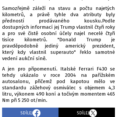
PIT LANE
Samozřejmě záleží na stavu a počtu najetých
ČEŠI V AKCI
kilometrů, a právě tyhle dva atributy byly
FIA CEZ & POHÁRY
předností prodávaného kousku.Podle
MEZINÁRODNÍ SCÉNA
dostupných informací jej Trump vlastnil čtyři roky
a pro své čistě osobní účely najel necelé čtyři
tisíce kilometrů. "Donald Trump je
SLEDUJTE NÁS NA
|
pravděpodobně jediný americký prezident,
který kdy vlastnil superauto" řeklo samotné
Máte příběh, fotku nebo video?
vedení aukční síně.
Pošlete e-mail na autoroad.cz
A jen pro připomenutí. Italské Ferrari F430 se
tehdy ukázalo v roce 2004 na pařížském
autosalonu, přičemž pod kapotou mělo ve
ETICKÝ KODEX
standardu zážehový osmiválec s objemem 4,3
KONTAKT
litru, výkonem 490 koní a točivým momentem 465
VYDAVATEL
Nm při 5 250 ot/min.
INZERCE
SDÍLEJ
SDÍLEJ
OSOBNÍ ÚDAJE / COOKIES