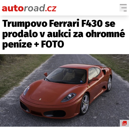
Trumpovo Ferrari F430 se
AUTA
prodalo v aukci za ohromné
TESTY AUT
peníze + FOTO
NOVINKY
EKO
SPY
HISTORIE
ZAJÍMAVOSTI
TECHNIKA
EKONOMIKA
ČESKÝ TRH
TUNING
PROFI