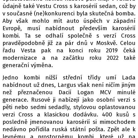
údajně také Vestu Cross s karosérií sedan, což by
v současné (ne)konkurenci byla skutečná bomba.
Aby však mohlo mít auto úspěch v západní
Evropě, musí nabídnout především karosérií
kombi. Ta se odhalí společně s verzí Cross
pravděpodobně již za pár dnů v Moskvě. Celou
řadu Vesta pak na konci roku 2019 čeká
modernizace a na začátku roku 2022 také
generační výměna.
Jedno kombi nižší střední třídy umí Lada
nabídnout už dnes, Largus však není ničím jiným
než přeznačenou Dacií Logan MCV minulé
generace. Rusové ji nabízejí jako osobní verzi s
pěti nebo sedmi sedadly, stylovou oplastovanou
verzi Cross a klasickou dodávku. 400 kusů s
posledně jmenovanou karosérií si mimochodem
nedávno pořídila ruská státní pošta. Zpět ale k
levnému a prostornému kombi, které už na