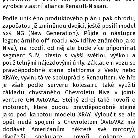
výrobce vlastní aliance Renault-Nissan.
Podle uniklého produktového plánu pak obrodu,
Provozovatelem serveru autoroad.cz je
započatou již zmíněnou dvojicí, ještě posílí model
INCORP MEDIA GROUP s.r.o., IČ: 118 23 054
4x4 NG (New Generation). Půjde o nástupce
legendárního off-roadu 4x4 (dříve známého jako
Niva), na rozdíl od něj ale bude více připomínat
segment SUV, přesto s vyšší světlou výškou a
použitelnými nájezdovými úhly. Základem vozu se
pravděpodobně stane platforma z Vesty nebo
XRAYe, vyvinutá ve spolupráci s Renaultem. Ve hře
je však podle serveru kolesa.ru také využití
základu chystaného Chevroletu Niva v joint-
venture GM-AvtoVAZ. Stejný zdroj také hovoří o
motorech, které budou pravděpodobně stejné
jako pod kapotou modelu XRAY. Vyloučit se ale
opět nedá spojení s Chevroletem (AvtoVAZ má
dodávat Američanům některé své motory),
divočejší spekulace hovoří dokonce o