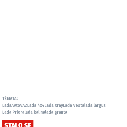
TÉMATA:
Lada
AvtoVAZ
Lada 4x4
Lada Xray
Lada Vesta
lada largus
Lada Priora
lada kalina
lada granta
STALO SE