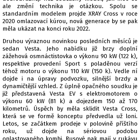
ale změní technika je otázkou. Spolu se
standardním modelem projde XRAY Cross v roce
2020 omlazovací kúrou, nová generace by se pak
měla ukázat na konci roku 2022.
Druhou výraznou novinkou posledních měsíců je
sedan Vesta. Jeho nabídku již brzy doplní
zážehová osmnáctistovka o výkonu 90 kW (122 k),
respektive provedení Sport s poladěnou verzí
téhož motoru o výkonu 110 kW (150 k). Vedle ní
dojde i na úpravy podvozku, silnější brzdy a
dynamičtější vzhled. Z úplně opačného soudku je
již představená Vesta EV s elektromotorem o
výkonu 60 kW (81 k) a dojezdem 150 až 170
kilometrů. Úspěch by měla sklidit Vesta Cross,
která se ve formě konceptu předvedla už loni.
Letos, se začátkem prodeje v polovině příštího
roku, už dojde na sériovou podobu
oplastovaného kombi. Rusové pak mají v rukávu