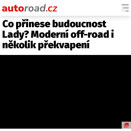
Co přinese budoucnost
AUTA
Lady? Moderní off-road i
TESTY AUT
několik překvapení
NOVINKY
EKO
SPY
HISTORIE
ZAJÍMAVOSTI
TECHNIKA
EKONOMIKA
ČESKÝ TRH
TUNING
PROFI