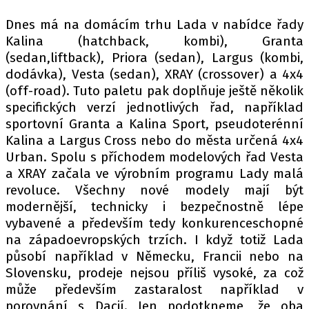
PIT LANE
ČEŠI V AKCI
Dnes má na domácím trhu Lada v nabídce řady
Kalina (hatchback, kombi), Granta
FIA CEZ & POHÁRY
(sedan,liftback), Priora (sedan), Largus (kombi,
MEZINÁRODNÍ SCÉNA
dodávka), Vesta (sedan), XRAY (crossover) a 4x4
(off-road). Tuto paletu pak doplňuje ještě několik
SLEDUJTE NÁS NA
|
specifických verzí jednotlivých řad, například
sportovní Granta a Kalina Sport, pseudoterénní
Kalina a Largus Cross nebo do města určená 4x4
Máte příběh, fotku nebo video?
Urban. Spolu s příchodem modelových řad Vesta
Pošlete e-mail na autoroad.cz
a XRAY začala ve výrobním programu Lady malá
revoluce. Všechny nové modely mají být
modernější, technicky i bezpečnostně lépe
ETICKÝ KODEX
vybavené a především tedy konkurenceschopné
KONTAKT
na západoevropských trzích. I když totiž Lada
působí například v Německu, Francii nebo na
VYDAVATEL
Slovensku, prodeje nejsou příliš vysoké, za což
INZERCE
může především zastaralost například v
OSOBNÍ ÚDAJE / COOKIES
porovnání s Dacií. Jen podotkneme, že oba