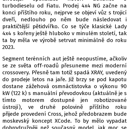
turbodieselu od Fiatu. Prodej 4x4 NG začne na
konci příštího roku, nejprve se objeví vůz s trojicí
dveří, nedlouho po něm bude následovat i
praktičtější pětidvířko. Co se týče klasické Lady
4x4 s kořeny ještě hluboko v minulém století, tak
ta by měla ve výrobě setrvat minimálně do roku
2023.
Segment terénních aut ještě neopustíme, ačkoliv
se ze světa off-roadů přesuneme mezi moderní
crossovery. Přesně tam totiž spadá XRAY, uvedený
do prodeje letos na jaře. Již brzy se pod kapotu
dostane zážehová osmnáctistovka o výkonu 90
kW (122 k) s manuální převodovkou (aktuálně je s
tímto motorem dostupné jen robotizované
ústrojí), ve druhé polovině příštího roku
přijede provedení Cross, jehož předobrazem bude
moskevský koncept XCode. To by mělo vypadat
dobrodružněji než současný model, jak moc se