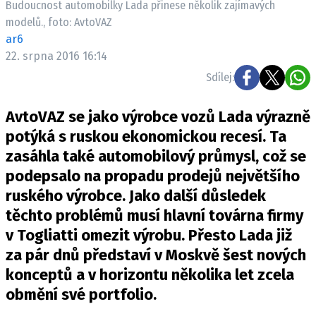
Budoucnost automobilky Lada přinese několik zajímavých
ELEKTRO
modelů., foto: AvtoVAZ
ar6
NOVINKY ZE SVĚTA EV
22. srpna 2016 16:14
TESTY ELEKTROMOBILŮ
Sdílej:
TRH S ELEKTROMOBILY
RALLY
AvtoVAZ se jako výrobce vozů Lada výrazně
potýká s ruskou ekonomickou recesí. Ta
OSTATNÍ
zasáhla také automobilový průmysl, což se
TISKOVKY
podepsalo na propadu prodejů největšího
ROZHOVORY
ruského výrobce. Jako další důsledek
DAKAR
těchto problémů musí hlavní továrna firmy
v Togliatti omezit výrobu. Přesto Lada již
Z DOMOVA
za pár dnů představí v Moskvě šest nových
ZE SVĚTA
konceptů a v horizontu několika let zcela
MOTORSPORT
obmění své portfolio.