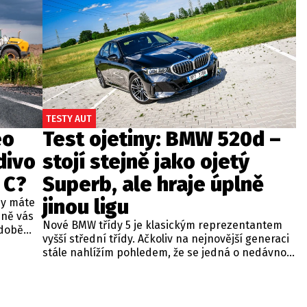
TESTY AUT
eo
Test ojetiny: BMW 520d –
divo
stojí stejně jako ojetý
 C?
Superb, ale hraje úplně
jinou ligu
dy máte
bně vás
Nové BMW třídy 5 je klasickým reprezentantem
odobě
vyšší střední třídy. Ačkoliv na nejnovější generaci
 A4.
stále nahlížím pohledem, že se jedná o nedávno
 dobré
představenou novinku, čas neúprosně letí a od
běžných
zahájení prodeje utekly už tři roky. Začíná se tedy
ou věc –
objevovat i na sekundárním trhu mezi zánovními
bude jen