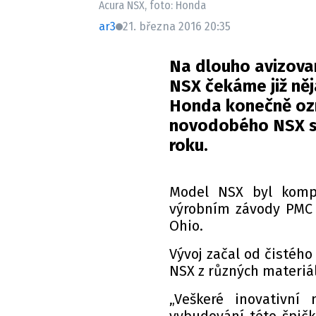
Acura NSX, foto: Honda
ar3
21. března 2016 20:35
Na dlouho avizova
NSX čekáme již ně
Honda konečně ozná
novodobého NSX se
roku.
Model NSX byl komp
výrobním závody PMC 
Ohio.
Vývoj začal od čistého
NSX z různých materiá
„Veškeré inovativní