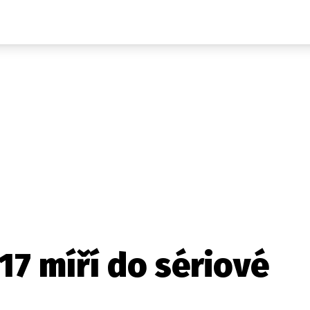
Auta
Elektro
Rally
Motorsport
Testy aut
Novinky ze světa EV
Ostatní
Pit Lane
Novinky
Testy elektromobilů
Tiskovky
Češi v akci
Eko
Trh s elektromobily
Rozhovory
FIA CEZ & Poháry
Spy
Dakar
Mezinárodní scéna
Historie
Z domova
Zajímavosti
Ze světa
Technika
Ekonomika
7 míří do sériové
Český trh
Tuning
Profi