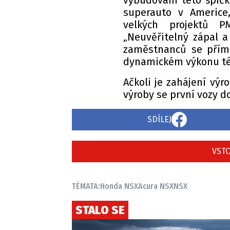
vybudování této špičko
superauto v Americe,
velkých projektů P
„Neuvěřitelný zápal a
zaměstnanců se přímo
dynamickém výkonu té
Ačkoli je zahájení výr
výroby se první vozy 
SDÍLEJ
VSTO
TÉMATA:
Honda NSX
Acura NSX
NSX
STALO SE