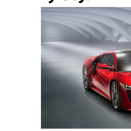
Etický kodex
Kontakt
V
Provozovatelem serveru 