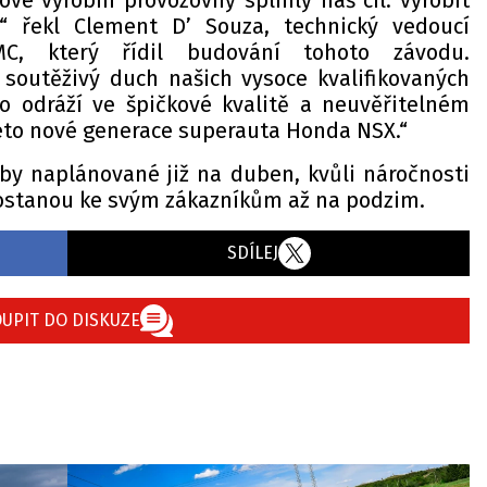
vé výrobní provozovny splnily náš cíl: vyrobit
“ řekl Clement D’ Souza, technický vedoucí
MC, který řídil budování tohoto závodu.
 soutěživý duch našich vysoce kvalifikovaných
 odráží ve špičkové kvalitě a neuvěřitelném
to nové generace superauta Honda NSX.“
oby naplánované již na duben, kvůli náročnosti
dostanou ke svým zákazníkům až na podzim.
SDÍLEJ
UPIT DO DISKUZE