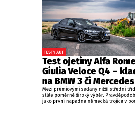
TESTY AUT
Test ojetiny Alfa Rom
Giulia Veloce Q4 – kla
na BMW 3 či Mercedes
Mezi prémiovými sedany nižší střední tří
stále poměrně široký výběr. Pravděpodo
jako první napadne německá trojice v p
BMW řady 3, Mercedes-Benz třídy C a Audi
Jsou to skvělá auta, která nabídnou velmi
zpracování, technologie i komfort, ale u 
motorizací často postrádají jednu důležit
emoce. Pokud ale hledáte auto, které ne