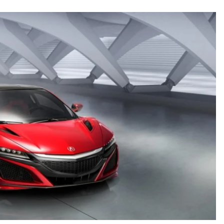
ydavatel
Inzerce
Osobní údaje / Cookies
autoroad.cz je INCORP MEDIA GROUP s.r.o., IČ: 118 23 054