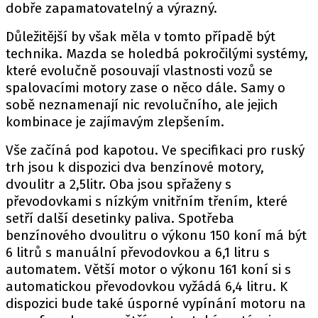
PIT LANE
dobře zapamatovatelný a výrazný.
ČEŠI V AKCI
Důležitější by však měla v tomto případě být
FIA CEZ & POHÁRY
technika. Mazda se holedbá pokročilými systémy,
MEZINÁRODNÍ SCÉNA
které evolučně posouvají vlastnosti vozů se
spalovacími motory zase o něco dále. Samy o
sobě neznamenají nic revolučního, ale jejich
SLEDUJTE NÁS NA
|
kombinace je zajímavým zlepšením.
Vše začíná pod kapotou. Ve specifikaci pro ruský
Máte příběh, fotku nebo video?
trh jsou k dispozici dva benzínové motory,
Pošlete e-mail na autoroad.cz
dvoulitr a 2,5litr. Oba jsou spřaženy s
převodovkami s nízkým vnitřním třením, které
setří další desetinky paliva. Spotřeba
ETICKÝ KODEX
benzínového dvoulitru o výkonu 150 koní má být
KONTAKT
6 litrů s manuální převodovkou a 6,1 litru s
VYDAVATEL
automatem. Větší motor o výkonu 161 koní si s
automatickou převodovkou vyžádá 6,4 litru. K
INZERCE
dispozici bude také úsporné vypínání motoru na
OSOBNÍ ÚDAJE / COOKIES