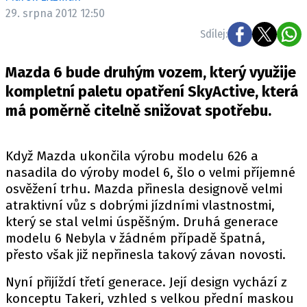
ELEKTRO
29. srpna 2012 12:50
Sdílej:
NOVINKY ZE SVĚTA EV
TESTY ELEKTROMOBILŮ
Mazda 6 bude druhým vozem, který využije
TRH S ELEKTROMOBILY
kompletní paletu opatření SkyActive, která
má poměrně citelně snižovat spotřebu.
RALLY
OSTATNÍ
Když Mazda ukončila výrobu modelu 626 a
TISKOVKY
nasadila do výroby model 6, šlo o velmi příjemné
ROZHOVORY
osvěžení trhu. Mazda přinesla designově velmi
atraktivní vůz s dobrými jízdními vlastnostmi,
DAKAR
který se stal velmi úspěšným. Druhá generace
Z DOMOVA
modelu 6 Nebyla v žádném případě špatná,
ZE SVĚTA
přesto však již nepřinesla takový závan novosti.
MOTORSPORT
Nyní přijíždí třetí generace. Její design vychází z
konceptu Takeri, vzhled s velkou přední maskou