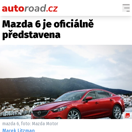
Mazda 6 je oficiálně
AUTA
představena
TESTY AUT
NOVINKY
EKO
SPY
HISTORIE
ZAJÍMAVOSTI
TECHNIKA
EKONOMIKA
ČESKÝ TRH
TUNING
mazda 6, foto: Mazda Motor
PROFI
Marek Litzman