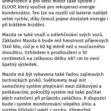
semaforech a pro větší motor také systém i-
ELOOP, který využívá pro rekuperaci energie
kondenzátor. Ten lze na rozdíl od baterie nabíjet
velmi rychle, díky čemuž pojme dostatek energie i
Provozovatelem serveru autoroad.cz je
při krátkém brzdění.
INCORP MEDIA GROUP s.r.o., IČ: 118 23 054
Mazda se také snaží o odlehčování svých vozů.
Základní Mazda 6 bude mít hmotnost příjemných
1340 kilo, což je o 60 kg méně než u současného
dvoulitru. Vzhledem k prodloužení o 10
centimetrů na celkovou délku 487 cm to není
špatný výsledek.
Mazda má být vybavena také řadou zajímavých
technických prvků. Světlomety mají mít
samočinný systém přepínání mezi dálkovými a
potkávacími, pokročilý systém má také počítat
jejich natočení při průjezdu zatáčkou. K dispozici
bude i systém monitorování slepého úhlu a
systém hlídající vyjetí z pruhu. Všemožné