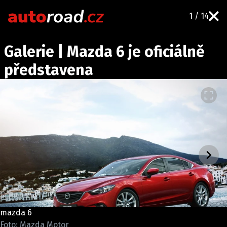
1 / 14
AUTA
Galerie | Mazda 6 je oficiálně
TESTY AUT
představena
NOVINKY
EKO
SPY
HISTORIE
ZAJÍMAVOSTI
TECHNIKA
EKONOMIKA
ČESKÝ TRH
TUNING
mazda 6
PROFI
Foto: Mazda Motor