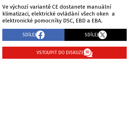
Ve výchozí variantě CE dostanete manuální
klimatizaci, elektrické ovládání všech oken a
elektronické pomocníky DSC, EBD a EBA.
Provozovatelem serveru autoroad.cz je
INCORP MEDIA GROUP s.r.o., IČ: 118 23 054
SDÍLEJ
SDÍLEJ
VSTOUPIT DO DISKUZE