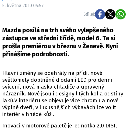
ELEKTRO
5. května 2010 05:57
Sdílej:
NOVINKY ZE SVĚTA EV
TESTY ELEKTROMOBILŮ
Mazda posílá na trh svého vylepšeného
TRH S ELEKTROMOBILY
zástupce ve střední třídě, model 6. Ta si
prošla premiérou v březnu v Ženevě. Nyní
RALLY
přinášíme podrobnosti.
OSTATNÍ
TISKOVKY
Hlavní změny se odehrály na přídi, nové
ROZHOVORY
světlomety doplněné diodami LED pro denní
DAKAR
svícení, nová maska chladiče a upravený
nárazník. Nové jsou i designy litých kol a odstíny
Z DOMOVA
laků.V interiéru se objevuje více chromu a nové
ZE SVĚTA
výplně dveří, v luxusnějších výbavách lze volit
interiér v hnědé kůži.
MOTORSPORT
Inovací v motorové paletě je jednotka 2,0 DISI,