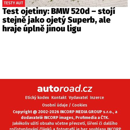
TESTY AUT
Test ojetiny: BMW 520d – stojí
stejně jako ojetý Superb, ale
hraje úplně jinou ligu
Etický kodex
Kontakt
Vydavatel
Inzerce
Osobní údaje / Cookies
Copyright @ 2002-2026 INCORP MEDIA GROUP s.r.o., a
dodavatelé INCORP images, Profimedia a ČTK.
Jakékoliv užití obsahu včetne převzetí, šíření či dalšího
zpřístupňování článků a fotografií je bez souhlasu INCORP