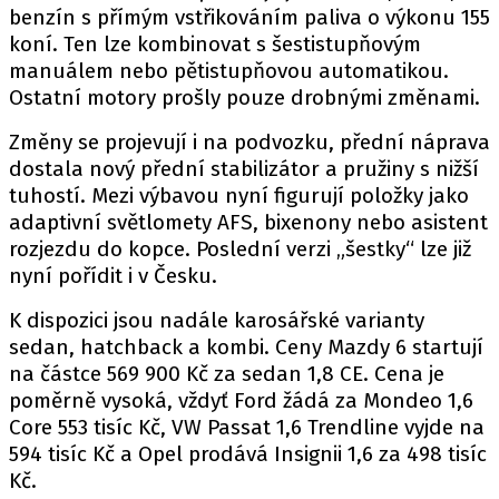
PIT LANE
benzín s přímým vstřikováním paliva o výkonu 155
ČEŠI V AKCI
koní. Ten lze kombinovat s šestistupňovým
manuálem nebo pětistupňovou automatikou.
FIA CEZ & POHÁRY
Ostatní motory prošly pouze drobnými změnami.
MEZINÁRODNÍ SCÉNA
Změny se projevují i na podvozku, přední náprava
dostala nový přední stabilizátor a pružiny s nižší
SLEDUJTE NÁS NA
|
tuhostí. Mezi výbavou nyní figurují položky jako
adaptivní světlomety AFS, bixenony nebo asistent
Máte příběh, fotku nebo video?
rozjezdu do kopce. Poslední verzi „šestky“ lze již
nyní pořídit i v Česku.
Pošlete e-mail na autoroad.cz
K dispozici jsou nadále karosářské varianty
sedan, hatchback a kombi. Ceny Mazdy 6 startují
ETICKÝ KODEX
na částce 569 900 Kč za sedan 1,8 CE. Cena je
KONTAKT
poměrně vysoká, vždyť Ford žádá za Mondeo 1,6
VYDAVATEL
Core 553 tisíc Kč, VW Passat 1,6 Trendline vyjde na
INZERCE
594 tisíc Kč a Opel prodává Insignii 1,6 za 498 tisíc
Kč.
OSOBNÍ ÚDAJE / COOKIES