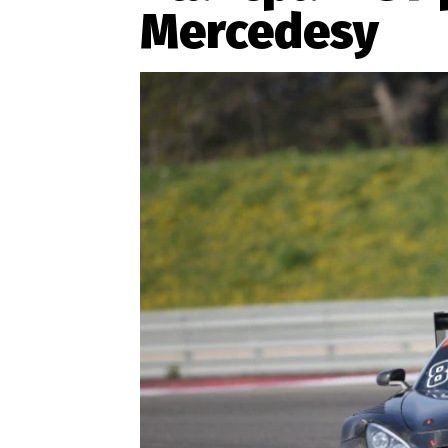
Mercedesy
Etický kodex
Kontakt
V
Provozovatelem serveru 