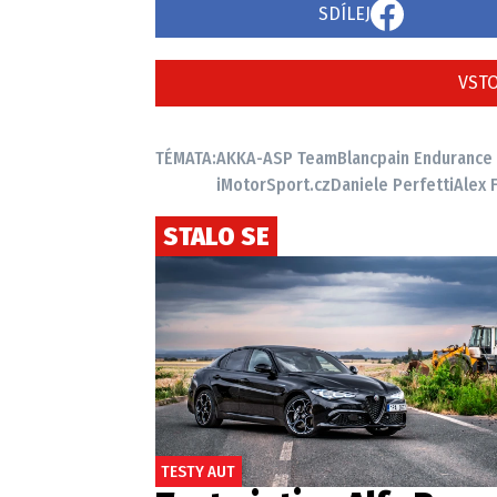
SDÍLEJ
VSTO
TÉMATA:
AKKA-ASP Team
Blancpain Endurance
iMotorSport.cz
Daniele Perfetti
Alex 
STALO SE
TESTY AUT