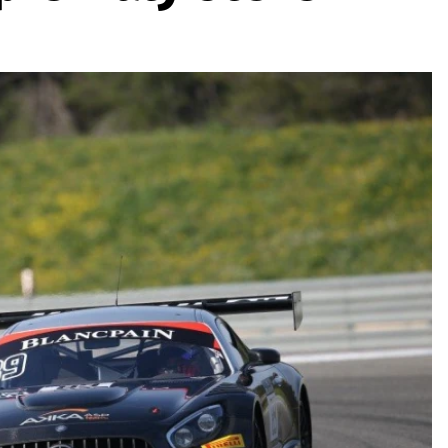
ydavatel
Inzerce
Osobní údaje / Cookies
autoroad.cz je INCORP MEDIA GROUP s.r.o., IČ: 118 23 054