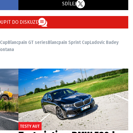
SDÍLEJ
UPIT DO DISKUZE
 Cup
Blancpain GT series
Blancpain Sprint Cup
Ludovic Badey
Fontana
TESTY AUT