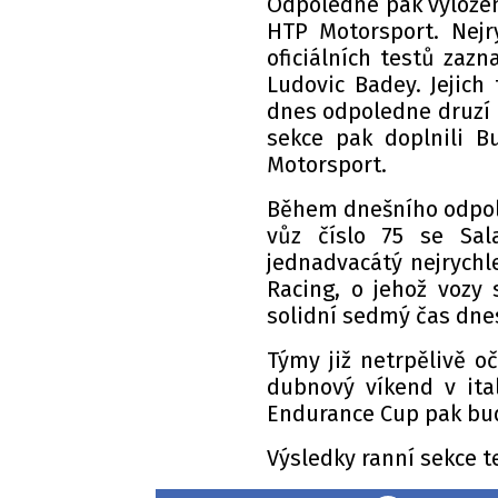
Odpoledne pak vylože
HTP Motorsport. Nejr
oficiálních testů zazn
Ludovic Badey. Jejic
dnes odpoledne druzí 
sekce pak doplnili
Motorsport.
Během dnešního odpoled
vůz číslo 75 se Sal
jednadvacátý nejrychl
Racing, o jehož vozy
solidní sedmý čas dnes
Týmy již netrpělivě oč
dubnový víkend v ita
Endurance Cup pak bud
Výsledky ranní sekce 