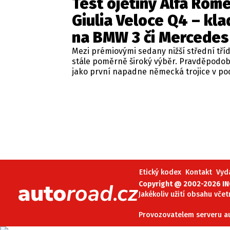
Test ojetiny Alfa Rom
Giulia Veloce Q4 – kla
na BMW 3 či Mercedes
Mezi prémiovými sedany nižší střední tří
stále poměrně široký výběr. Pravděpodo
jako první napadne německá trojice v p
BMW řady 3, Mercedes-Benz třídy C a Audi
Jsou to skvělá auta, která nabídnou velmi
zpracování, technologie i komfort, ale u 
motorizací často postrádají jednu důležit
emoce. Pokud ale hledáte auto, které ne
perfektním dopravním prostředkem, ale 
každém nastartování vám vykouzlí úsměv
tváři, možná by vás měla zajímat Alfa Ro
Giulia.
Etický kodex
Kontakt
Vyd
Copyright @ 2002-2026 INC
Jakékoliv užití obsahu včet
Provozovatelem serveru aut