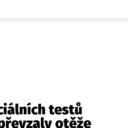
Auta
Elektro
Rally
Motorsport
Testy aut
Novinky ze světa EV
Ostatní
Pit Lane
Novinky
Testy elektromobilů
Tiskovky
Češi v akci
Eko
Trh s elektromobily
Rozhovory
FIA CEZ & Poháry
Spy
Dakar
Mezinárodní scéna
Historie
Z domova
Zajímavosti
Ze světa
Technika
Ekonomika
ciálních testů
Český trh
převzaly otěže
Tuning
Profi