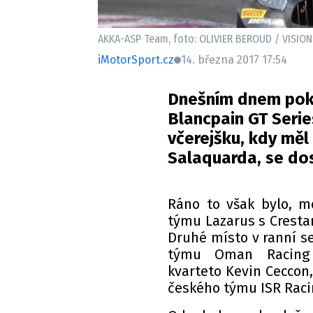
AKKA-ASP Team, foto: OLIVIER BEROUD / VISIO
iMotorSport.cz
14. března 2017 17:54
Dnešním dnem pokr
Blancpain GT Serie
včerejšku, kdy měl 
Salaquarda, se dos
Ráno to však bylo, m
týmu Lazarus s Crestan
Druhé místo v ranní se
týmu Oman Racing a
kvarteto Kevin Ceccon
českého týmu ISR Raci