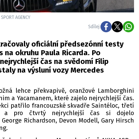
N SPORT AGENCY
Sdílej:
ačovaly oficiální předsezónní testy
s na okruhu Paula Ricarda. Po
nejrychlejší čas na svědomí Filip
taly na výsluní vozy Mercedes
ožná lehce překvapivě, oranžové Lamborghini
im a Yacamanem, které zajelo nejrychlejší čas.
kci patřilo francouzské skvadře Saintéloc, třetí
 pro čtvrtý nejrychlejší čas si dojelo
, George Richardson, Devon Modell, Gary Hirsch
ng.