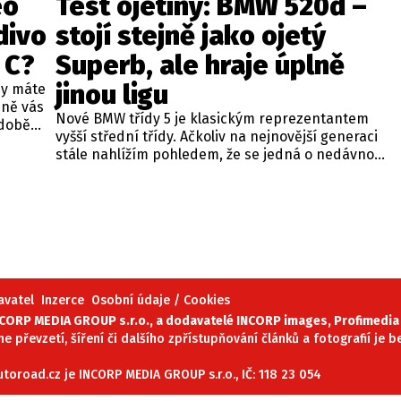
eo
Test ojetiny: BMW 520d –
divo
stojí stejně jako ojetý
 C?
Superb, ale hraje úplně
jinou ligu
dy máte
bně vás
Nové BMW třídy 5 je klasickým reprezentantem
odobě
vyšší střední třídy. Ačkoliv na nejnovější generaci
 A4.
stále nahlížím pohledem, že se jedná o nedávno
 dobré
představenou novinku, čas neúprosně letí a od
běžných
zahájení prodeje utekly už tři roky. Začíná se tedy
ou věc –
objevovat i na sekundárním trhu mezi zánovními
bude jen
vozy. Jeden takový kus jsme si vybrali do dnešní
při
recenze a to především proto, že stojí téměř
 na
stejně, jako zánovní Superb čtvrté generace.
meo
avatel
Inzerce
Osobní údaje / Cookies
ORP MEDIA GROUP s.r.o., a dodavatelé INCORP images, Profimedia 
ne převzetí, šíření či dalšího zpřístupňování článků a fotografií je
oroad.cz je INCORP MEDIA GROUP s.r.o., IČ: 118 23 054