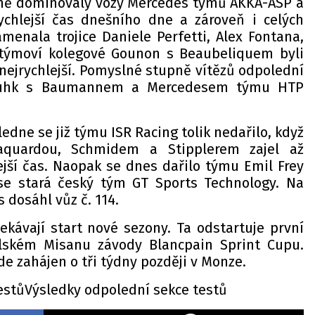
ně dominovaly vozy Mercedes týmů AKKA-ASP a
ychlejší čas dnešního dne a zároveň i celých
amenala trojice Daniele Perfetti, Alex Fontana,
h týmoví kolegové Gounon s Beaubeliquem byli
nejrychlejší. Pomyslné stupně vítězů odpolední
 Buhk s Baumannem a Mercedesem týmu HTP
ne se již týmu ISR Racing tolik nedařilo, když
aquardou, Schmidem a Stipplerem zajel až
ejší čas. Naopak se dnes dařilo týmu Emil Frey
 se stará český tým GT Sports Technology. Na
 dosáhl vůz č. 114.
ekávají start nové sezony. Ta odstartuje první
lském Misanu závody Blancpain Sprint Cupu.
e zahájen o tři týdny později v Monze.
testůVýsledky odpolední sekce testů