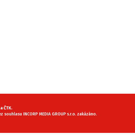
a ČTK.
 bez souhlasu INCORP MEDIA GROUP s.r.o. zakázáno.