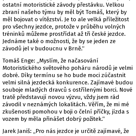
ostatní motoristické závody přestávku. Velkou
zbraní našeho týmu by měl být Tomáš, který by
měl bojovat o vítězství. Je to ale velká příležitost
Provozovatelem serveru autoroad.cz je
pro všechny jezdce, protože v průběhu volných
INCORP MEDIA GROUP s.r.o., IČ: 118 23 054
tréninků můžeme prostřídat až tři české jezdce.
Jednáme také o možnosti, že by se jeden ze
závodů jel v budoucnu v Brně.“
Tomáš Enge: „Myslím, že načasování
Motoristického světového poháru národů je velmi
dobré. Díky termínu se ho bude moci zúčastnit
velmi silná jezdecká konkurence. Zajímavé budou
souboje mladých dravců s ostřílenými borci. Nové
tratě představují novou výzvu, vždy jsem rád
závodil v neznámých lokalitách. Věřím, že mi mé
zkušenosti pomohou v boji o čelní příčky, jízda s
vozem by měla přinášet dobrý požitek.“
Jarek Janiš: „Pro nás jezdce je určitě zajímavé, že