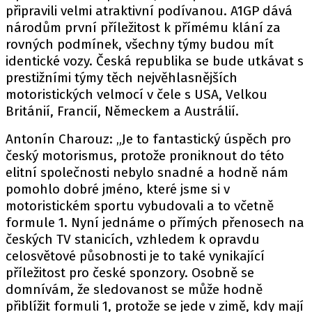
PIT LANE
připravili velmi atraktivní podívanou. A1GP dává
ČEŠI V AKCI
národům první příležitost k přímému klání za
rovných podmínek, všechny týmy budou mít
FIA CEZ & POHÁRY
identické vozy. Česká republika se bude utkávat s
MEZINÁRODNÍ SCÉNA
prestižními týmy těch nejvěhlasnějších
motoristických velmocí v čele s USA, Velkou
SLEDUJTE NÁS NA
|
Británií, Francií, Německem a Austrálií.
Antonín Charouz: „Je to fantastický úspěch pro
Máte příběh, fotku nebo video?
český motorismus, protože proniknout do této
elitní společnosti nebylo snadné a hodně nám
Pošlete e-mail na autoroad.cz
pomohlo dobré jméno, které jsme si v
motoristickém sportu vybudovali a to včetně
ETICKÝ KODEX
formule 1. Nyní jednáme o přímých přenosech na
českých TV stanicích, vzhledem k opravdu
KONTAKT
celosvětové působnosti je to také vynikající
VYDAVATEL
příležitost pro české sponzory. Osobně se
INZERCE
domnívám, že sledovanost se může hodně
OSOBNÍ ÚDAJE / COOKIES
přiblížit formuli 1, protože se jede v zimě, kdy mají