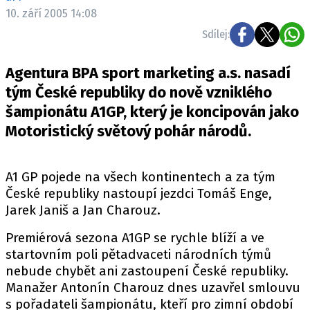
ELEKTRO
10. září 2005 14:08
Sdílej:
NOVINKY ZE SVĚTA EV
TESTY ELEKTROMOBILŮ
Agentura BPA sport marketing a.s. nasadí
TRH S ELEKTROMOBILY
tým České republiky do nově vzniklého
šampionátu A1GP, který je koncipován jako
RALLY
Motoristický světový pohár národů.
OSTATNÍ
TISKOVKY
A1 GP pojede na všech kontinentech a za tým
ROZHOVORY
České republiky nastoupí jezdci Tomáš Enge,
DAKAR
Jarek Janiš a Jan Charouz.
Z DOMOVA
Premiérová sezona A1GP se rychle blíží a ve
ZE SVĚTA
startovním poli pětadvaceti národních týmů
nebude chybět ani zastoupení České republiky.
MOTORSPORT
Manažer Antonín Charouz dnes uzavřel smlouvu
s pořadateli šampionátu, kteří pro zimní období