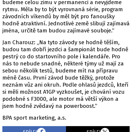
budeme celou zimu v permanenci a nevyjdeme
rytmu. Měla by to být vyrovnaná série, program
závodních víkendů by měl být pro fanoušky
hodně atraktivní. Jednotlivé země slibují zajímavá
jména, určitě tam budou zajímavé souboje.“
Jan Charouz: „Na tyto závody se hodně těším,
budou tam dobří jezdci a šampionát bude hodně
pestrý co do startovního pole i kalendáře. Pro
nás to nebude snadné, některé týmy už mají za
sebou několik testů, budeme mít na přípravu
méně času. První závod bude těžký, protože
neznám vůz ani okruh. Podle ohlasů jezdců, kteří
si měli možnost A1GP vyzkoušet, je chování vozu
podobné s F3000, ale motor má větší výkon a
jsem hodně zvědavý na powerboost.“
BPA sport marketing, a.s.