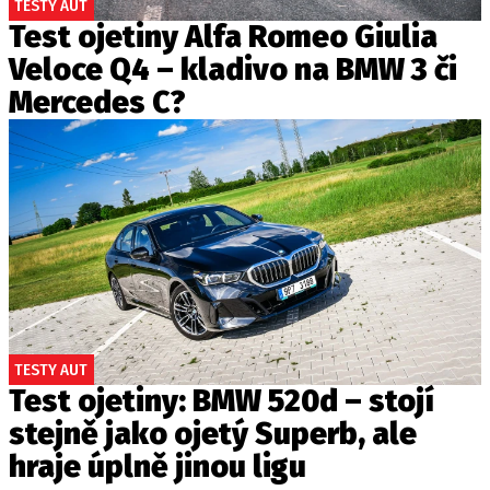
TESTY AUT
Test ojetiny Alfa Romeo Giulia
Veloce Q4 – kladivo na BMW 3 či
Mercedes C?
TESTY AUT
Test ojetiny: BMW 520d – stojí
stejně jako ojetý Superb, ale
hraje úplně jinou ligu