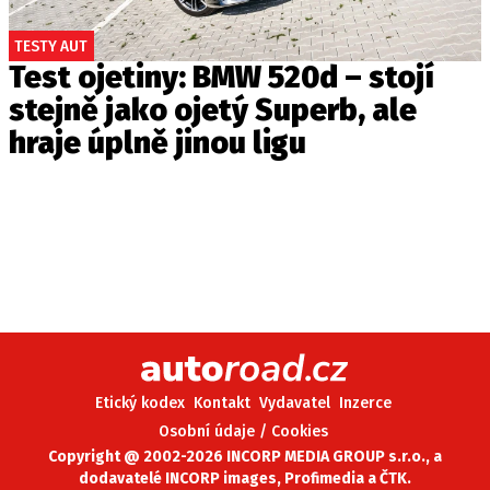
TESTY AUT
Test ojetiny: BMW 520d – stojí
stejně jako ojetý Superb, ale
hraje úplně jinou ligu
Etický kodex
Kontakt
Vydavatel
Inzerce
Osobní údaje / Cookies
Copyright @ 2002-2026 INCORP MEDIA GROUP s.r.o., a
dodavatelé INCORP images, Profimedia a ČTK.