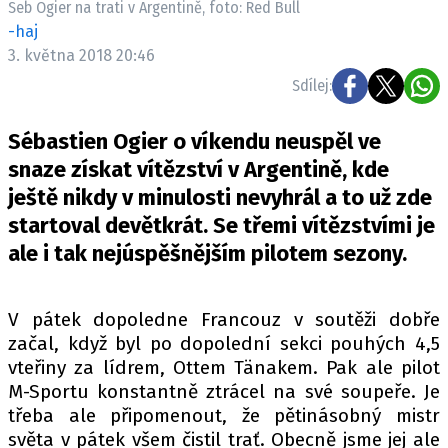
Seb Ogier na trati v Argentině, foto: Red Bull
ELEKTRO
-haj
3. května 2018 20:46
NOVINKY ZE SVĚTA EV
Sdílej:
TESTY ELEKTROMOBILŮ
TRH S ELEKTROMOBILY
Sébastien Ogier o víkendu neuspěl ve
RALLY
snaze získat vítězství v Argentině, kde
ještě nikdy v minulosti nevyhrál a to už zde
OSTATNÍ
startoval devětkrát. Se třemi vítězstvími je
TISKOVKY
ale i tak nejúspěšnějším pilotem sezony.
ROZHOVORY
DAKAR
V pátek dopoledne Francouz v soutěži dobře
Z DOMOVA
začal, když byl po dopolední sekci pouhých 4,5
ZE SVĚTA
vteřiny za lídrem, Ottem Tänakem. Pak ale pilot
M-Sportu konstantně ztrácel na své soupeře. Je
MOTORSPORT
třeba ale připomenout, že pětinásobný mistr
světa v pátek všem čistil trať. Obecně jsme jej ale