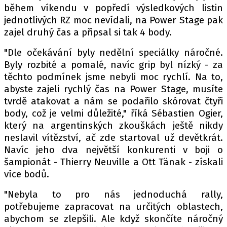
PIT LANE
během víkendu v popředí výsledkových listin
ČEŠI V AKCI
jednotlivých RZ moc nevídali, na Power Stage pak
zajel druhý čas a připsal si tak 4 body.
FIA CEZ & POHÁRY
MEZINÁRODNÍ SCÉNA
"Dle očekávání byly nedělní speciálky náročné.
Byly rozbité a pomalé, navíc grip byl nízký - za
těchto podmínek jsme nebyli moc rychlí. Na to,
SLEDUJTE NÁS NA
|
abyste zajeli rychlý čas na Power Stage, musíte
tvrdě atakovat a nám se podařilo skórovat čtyři
Máte příběh, fotku nebo video?
body, což je velmi důležité," říká Sébastien Ogier,
který na argentinských zkouškách ještě nikdy
Pošlete e-mail na autoroad.cz
neslavil vítězství, ač zde startoval už devětkrát.
Navíc jeho dva největší konkurenti v boji o
ETICKÝ KODEX
šampionát - Thierry Neuville a Ott Tänak - získali
více bodů.
KONTAKT
VYDAVATEL
"Nebyla to pro nás jednoduchá rally,
INZERCE
potřebujeme zapracovat na určitých oblastech,
abychom se zlepšili. Ale když skončíte náročný
OSOBNÍ ÚDAJE / COOKIES