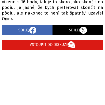
víkend s 16 body, tak je to skoro jako skončit na
pódiu. Je jasné, že bych preferoval skončit na
pódiu, ale nakonec to není tak špatné," uzavřel
Provozovatelem serveru autoroad.cz je
Ogier.
INCORP MEDIA GROUP s.r.o., IČ: 118 23 054
SDÍLEJ
SDÍLEJ
VSTOUPIT DO DISKUZE