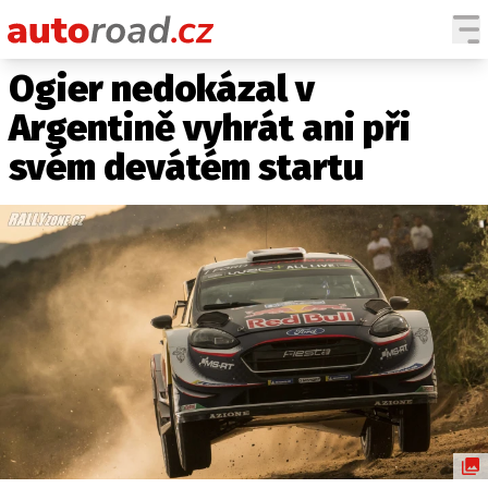
Ogier nedokázal v
AUTA
Argentině vyhrát ani při
TESTY AUT
svém devátém startu
NOVINKY
EKO
SPY
HISTORIE
ZAJÍMAVOSTI
TECHNIKA
EKONOMIKA
ČESKÝ TRH
TUNING
PROFI