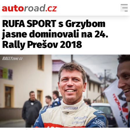
RUFA SPORT s Grzybom
AUTA
jasne dominovali na 24.
TESTY AUT
Rally Prešov 2018
NOVINKY
EKO
SPY
HISTORIE
ZAJÍMAVOSTI
TECHNIKA
EKONOMIKA
ČESKÝ TRH
TUNING
PROFI