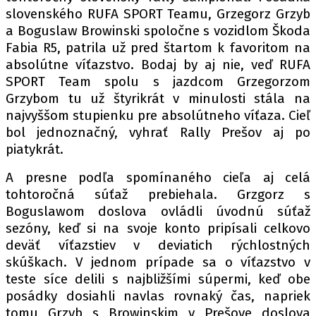
PIT LANE
slovenského RUFA SPORT Teamu, Grzegorz Grzyb
ČEŠI V AKCI
a Boguslaw Browinski spoločne s vozidlom Škoda
FIA CEZ & POHÁRY
Fabia R5, patrila už pred štartom k favoritom na
absolútne víťazstvo. Bodaj by aj nie, veď RUFA
MEZINÁRODNÍ SCÉNA
SPORT Team spolu s jazdcom Grzegorzom
Grzybom tu už štyrikrát v minulosti stála na
SLEDUJTE NÁS NA
|
najvyššom stupienku pre absolútneho víťaza. Cieľ
bol jednoznačný, vyhrať Rally Prešov aj po
piatykrát.
Máte příběh, fotku nebo video?
Pošlete e-mail na autoroad.cz
A presne podľa spomínaného cieľa aj celá
tohtoročná súťaž prebiehala. Grzgorz s
Boguslawom doslova ovládli úvodnú súťaž
ETICKÝ KODEX
sezóny, keď si na svoje konto pripísali celkovo
KONTAKT
deväť víťazstiev v deviatich rýchlostných
skúškach. V jednom prípade sa o víťazstvo v
VYDAVATEL
teste síce delili s najbližšími súpermi, keď obe
INZERCE
posádky dosiahli navlas rovnaký čas, napriek
OSOBNÍ ÚDAJE / COOKIES
tomu Grzyb s Browinskim v Prešove doslova