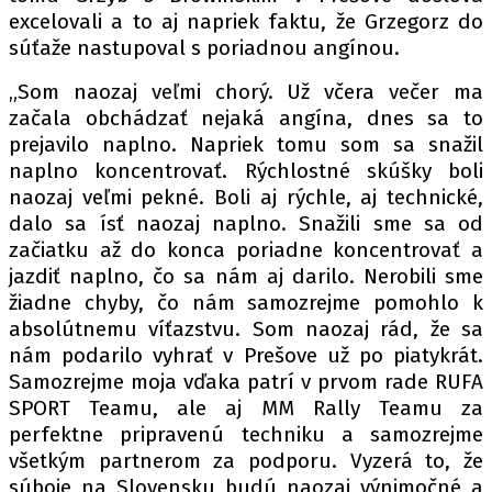
excelovali a to aj napriek faktu, že Grzegorz do
súťaže nastupoval s poriadnou angínou.
Provozovatelem serveru autoroad.cz je
„Som naozaj veľmi chorý. Už včera večer ma
INCORP MEDIA GROUP s.r.o., IČ: 118 23 054
začala obchádzať nejaká angína, dnes sa to
prejavilo naplno. Napriek tomu som sa snažil
naplno koncentrovať. Rýchlostné skúšky boli
naozaj veľmi pekné. Boli aj rýchle, aj technické,
dalo sa ísť naozaj naplno. Snažili sme sa od
začiatku až do konca poriadne koncentrovať a
jazdiť naplno, čo sa nám aj darilo. Nerobili sme
žiadne chyby, čo nám samozrejme pomohlo k
absolútnemu víťazstvu. Som naozaj rád, že sa
nám podarilo vyhrať v Prešove už po piatykrát.
Samozrejme moja vďaka patrí v prvom rade RUFA
SPORT Teamu, ale aj MM Rally Teamu za
perfektne pripravenú techniku a samozrejme
všetkým partnerom za podporu. Vyzerá to, že
súboje na Slovensku budú naozaj výnimočné a