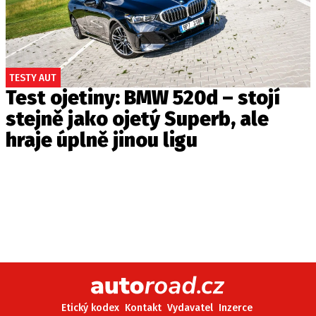
TESTY AUT
Test ojetiny: BMW 520d – stojí
stejně jako ojetý Superb, ale
hraje úplně jinou ligu
Etický kodex
Kontakt
Vydavatel
Inzerce