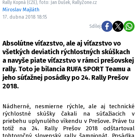
Rally Kopná (CZE), foto: Jan Dušek, RallyZone.cz
ELEKTRO
Miroslav Majláth
17. dubna 2018 18:15
NOVINKY ZE SVĚTA EV
Sdílej:
TESTY ELEKTROMOBILŮ
TRH S ELEKTROMOBILY
Absolútne víťazstvo, ale aj víťazstvo vo
RALLY
všetkých deviatich rýchlostných skúškach
a navyše piate víťazstvo v rámci prešovskej
OSTATNÍ
rally. Toto je bilancia RUFA SPORT Teamu a
TISKOVKY
jeho súťažnej posádky po 24. Rally Prešov
ROZHOVORY
2018.
DAKAR
Z DOMOVA
Nádherné, nesmierne rýchle, ale aj technické
ZE SVĚTA
rýchlostné skúšky čakali na súťažiacich v
priebehu uplynulého víkendu v Prešove. Práve tu
MOTORSPORT
totiž na 24. Rally Prešov 2018 odštartoval
tohtoročný slovenský rally šampionát. Posádka