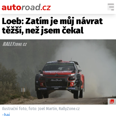
Loeb: Zatím je můj návrat
AUTA
těžší, než jsem čekal
TESTY AUT
NOVINKY
EKO
SPY
HISTORIE
ZAJÍMAVOSTI
TECHNIKA
EKONOMIKA
ČESKÝ TRH
TUNING
Ilustrační foto, foto: Joel Martin, RallyZone.cz
PROFI
-haj