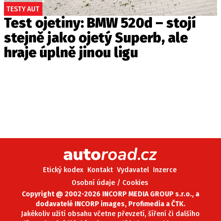
TESTY AUT
Test ojetiny: BMW 520d – stojí
stejně jako ojetý Superb, ale
hraje úplně jinou ligu
Etický kodex
Kontakt
Vydavatel
Inzerce
Osobní údaje / Cookies
Copyright @ 2002-2026 INCORP MEDIA GROUP s.r.o., a
dodavatelé INCORP images, Profimedia a ČTK.
Jakékoliv užití obsahu včetne převzetí, šíření či dalšího