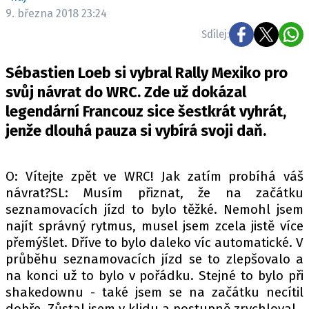
ELEKTRO
9. března 2018 23:24
Sdílej:
NOVINKY ZE SVĚTA EV
TESTY ELEKTROMOBILŮ
Sébastien Loeb si vybral Rally Mexiko pro
TRH S ELEKTROMOBILY
svůj návrat do WRC. Zde už dokázal
legendární Francouz sice šestkrát vyhrát,
RALLY
jenže dlouhá pauza si vybírá svoji daň.
OSTATNÍ
TISKOVKY
O: Vítejte zpět ve WRC! Jak zatím probíhá váš
ROZHOVORY
návrat?SL: Musím přiznat, že na začátku
DAKAR
seznamovacích jízd to bylo těžké. Nemohl jsem
najít správný rytmus, musel jsem zcela jistě více
Z DOMOVA
přemýšlet. Dříve to bylo daleko víc automatické. V
ZE SVĚTA
průběhu seznamovacích jízd se to zlepšovalo a
na konci už to bylo v pořádku. Stejné to bylo při
MOTORSPORT
shakedownu - také jsem se na začátku necítil
dobře. Zůstal jsem v klidu a postupně zrychloval.