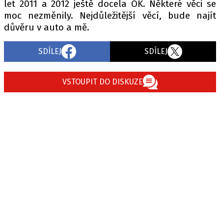
let 2011 a 2012 ještě docela OK. Některé věci se
moc nezměnily. Nejdůležitější věcí, bude najít
důvěru v auto a mě.
Provozovatelem serveru autoroad.cz je
INCORP MEDIA GROUP s.r.o., IČ: 118 23 054
SDÍLEJ
SDÍLEJ
VSTOUPIT DO DISKUZE