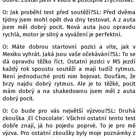
PIT LANE
ČEŠI V AKCI
O: Jak proběhl test před soutěží?SL: Před dvěma
týdny jsem mohl opět dva dny testovat. A z auta
FIA CEZ & POHÁRY
jsem měl dobrý pocit. Nová auta jsou opravdu
MEZINÁRODNÍ SCÉNA
rychlá, motor je silný a vyvážení je perfektní.
O: Máte dobrou startovní pozici a víte, jak v
SLEDUJTE NÁS NA
|
Mexiku vyhrát. Jaká jsou vaše očekávání?SL: To se
dá opravdu těžko říct. Ostatní jezdci v MS jezdí
Máte příběh, fotku nebo video?
každý rok spoustu soutěží a mají tudíž rytmus.
Není jednoduché proti nim bojovat. Doufám, že
Pošlete e-mail na autoroad.cz
brzy najdu dobrý rytmus. Ale je to těžké, pocit
mám dobrý a na shakedownu jsem měl z auta
ETICKÝ KODEX
dobrý pocit.
KONTAKT
O: Co bude pro vás největší výzvou?SL: Druhá
VYDAVATEL
zkouška ‚El Chocolate‘. Všichni ostatní tento test
INZERCE
dobře znají, já ho pojedu poprvé. To je pro mě
výzva. Pro ostatní zkoušky byly moje poznámky z
OSOBNÍ ÚDAJE / COOKIES