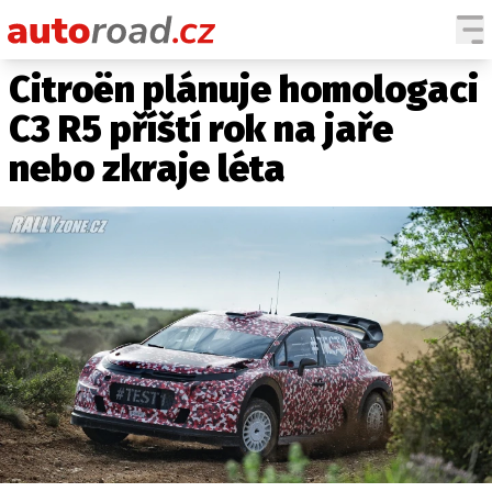
Citroën plánuje homologaci
AUTA
C3 R5 příští rok na jaře
TESTY AUT
nebo zkraje léta
NOVINKY
EKO
SPY
HISTORIE
ZAJÍMAVOSTI
TECHNIKA
EKONOMIKA
ČESKÝ TRH
TUNING
PROFI