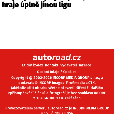
hraje úplně jinou ligu
Etický kodex
Kontakt
Vydavatel
Inzerce
Osobní údaje / Cookies
Copyright @ 2002-2026 INCORP MEDIA GROUP s.r.o., a
dodavatelé INCORP images, Profimedia a ČTK.
Jakékoliv užití obsahu včetne převzetí, šíření či dalšího
zpřístupňování článků a fotografií je bez souhlasu INCORP
MEDIA GROUP s.r.o. zakázáno.
Provozovatelem serveru autoroad.cz je INCORP MEDIA GROUP
s.r.o., IČ: 118 23 054