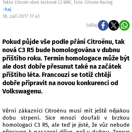
Takto Citroën vloni testoval C3 WRC, foto: Citroën Racing
ELEKTRO
-haj
18. září 2017 17:41
NOVINKY ZE SVĚTA EV
Sdílej:
TESTY ELEKTROMOBILŮ
TRH S ELEKTROMOBILY
Pokud půjde vše podle přání Citroënu, tak
RALLY
nová C3 R5 bude homologována v dubnu
příštího roku. Termín homologace může být
OSTATNÍ
ale dost dobře přesunut také na začátek
TISKOVKY
příštího léta. Francouzi se totiž chtějí
ROZHOVORY
dobře připravit na novou konkurenci od
DAKAR
Volkswagenu.
Z DOMOVA
ZE SVĚTA
Věrní zákazníci Citroënu musí mít ještě nějakou
dobu strpení. Sice mnozí doufali v brzkou
MOTORSPORT
homologaci C3 R5, ale teď je jisté, že vůz nebude
připraven k nasazení dříve, než v dubnu. Teprve