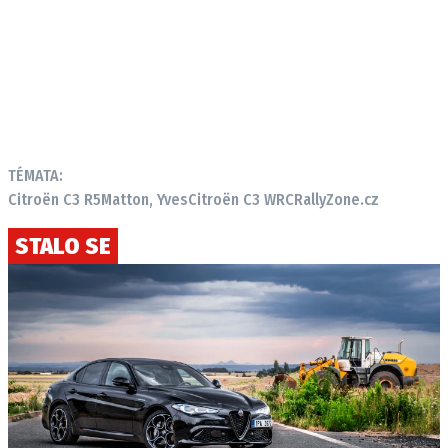
TÉMATA:
Citroën C3 R5
Matton, Yves
Citroën C3 WRC
RallyZone.cz
STALO SE