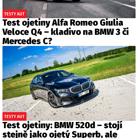
TESTY AUT
Test ojetiny Alfa Romeo Giulia
Veloce Q4 – kladivo na BMW 3 či
Mercedes C?
TESTY AUT
Test ojetiny: BMW 520d – stojí
stejně jako ojetý Superb, ale