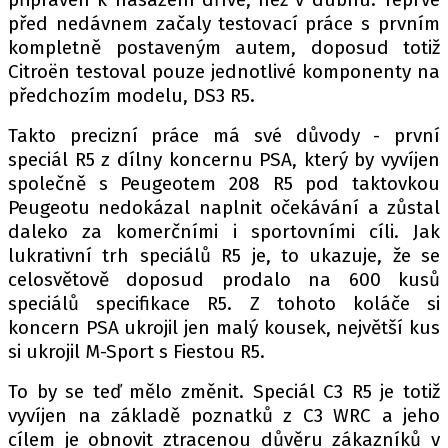
PIT LANE
před nedávnem začaly testovací práce s prvním
ČEŠI V AKCI
kompletně postaveným autem, doposud totiž
FIA CEZ & POHÁRY
Citroën testoval pouze jednotlivé komponenty na
MEZINÁRODNÍ SCÉNA
předchozím modelu, DS3 R5.
Takto precizní práce má své důvody - první
SLEDUJTE NÁS NA
|
speciál R5 z dílny koncernu PSA, který by vyvíjen
společně s Peugeotem 208 R5 pod taktovkou
Peugeotu nedokázal naplnit očekávání a zůstal
Máte příběh, fotku nebo video?
daleko za komerčními i sportovními cíli. Jak
Pošlete e-mail na autoroad.cz
lukrativní trh speciálů R5 je, to ukazuje, že se
celosvětově doposud prodalo na 600 kusů
speciálů specifikace R5. Z tohoto koláče si
ETICKÝ KODEX
koncern PSA ukrojil jen malý kousek, největší kus
KONTAKT
si ukrojil M-Sport s Fiestou R5.
VYDAVATEL
To by se teď mělo změnit. Speciál C3 R5 je totiž
INZERCE
vyvíjen na základě poznatků z C3 WRC a jeho
OSOBNÍ ÚDAJE / COOKIES
cílem je obnovit ztracenou důvěru zákazníků v