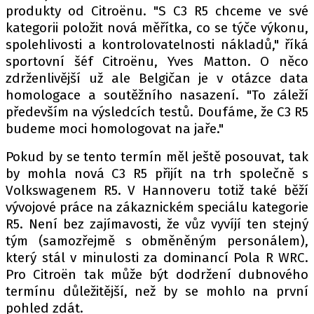
produkty od Citroënu. "S C3 R5 chceme ve své
kategorii položit nová měřítka, co se týče výkonu,
spolehlivosti a kontrolovatelnosti nákladů," říká
Provozovatelem serveru autoroad.cz je
sportovní šéf Citroënu, Yves Matton. O něco
INCORP MEDIA GROUP s.r.o., IČ: 118 23 054
zdrženlivější už ale Belgičan je v otázce data
homologace a soutěžního nasazení. "To záleží
především na výsledcích testů. Doufáme, že C3 R5
budeme moci homologovat na jaře."
Pokud by se tento termín měl ještě posouvat, tak
by mohla nová C3 R5 přijít na trh společně s
Volkswagenem R5. V Hannoveru totiž také běží
vývojové práce na zákaznickém speciálu kategorie
R5. Není bez zajímavosti, že vůz vyvíjí ten stejný
tým (samozřejmě s obměněným personálem),
který stál v minulosti za dominancí Pola R WRC.
Pro Citroën tak může být dodržení dubnového
termínu důležitější, než by se mohlo na první
pohled zdát.