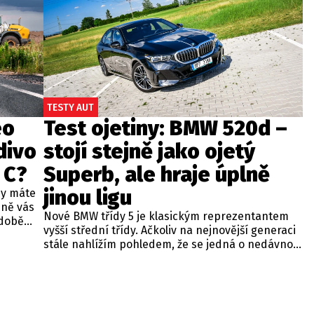
TESTY AUT
eo
Test ojetiny: BMW 520d –
divo
stojí stejně jako ojetý
 C?
Superb, ale hraje úplně
jinou ligu
dy máte
bně vás
Nové BMW třídy 5 je klasickým reprezentantem
odobě
vyšší střední třídy. Ačkoliv na nejnovější generaci
 A4.
stále nahlížím pohledem, že se jedná o nedávno
 dobré
představenou novinku, čas neúprosně letí a od
běžných
zahájení prodeje utekly už tři roky. Začíná se tedy
ou věc –
objevovat i na sekundárním trhu mezi zánovními
bude jen
vozy. Jeden takový kus jsme si vybrali do dnešní
při