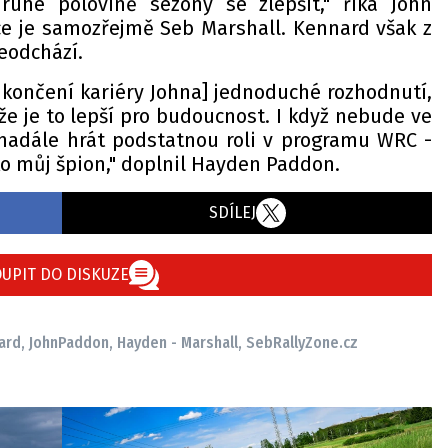
ruhé polovině sezony se zlepšit," říká John
e je samozřejmě Seb Marshall. Kennard však z
eodchází.
ukončení kariéry Johna] jednoduché rozhodnutí,
, že je to lepší pro budoucnost. I když nebude ve
nadále hrát podstatnou roli v programu WRC -
ko můj špion," doplnil Hayden Paddon.
SDÍLEJ
UPIT DO DISKUZE
ard, John
Paddon, Hayden - Marshall, Seb
RallyZone.cz