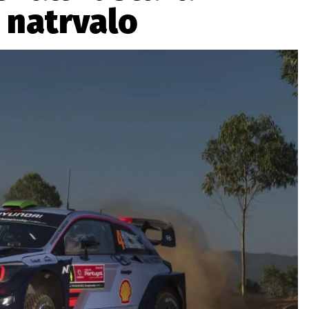
 natrvalo
ydavatel
Inzerce
Osobní údaje / Cookies
autoroad.cz je INCORP MEDIA GROUP s.r.o., IČ: 118 23 054