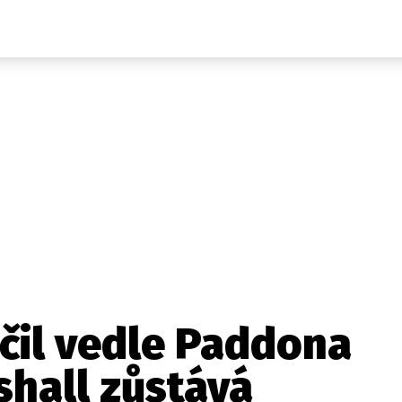
Auta
Elektro
Rally
Motorsport
Testy aut
Novinky ze světa EV
Ostatní
Pit Lane
Novinky
Testy elektromobilů
Tiskovky
Češi v akci
Eko
Trh s elektromobily
Rozhovory
FIA CEZ & Poháry
Spy
Dakar
Mezinárodní scéna
Historie
Z domova
Zajímavosti
Ze světa
Technika
Ekonomika
čil vedle Paddona
Český trh
hall zůstává
Tuning
Profi