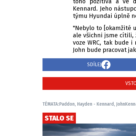
toho pozitiva a ve d
Kennard. Jeho nástupc
týmu Hyundai úplně n
"Nebylo to [okamžité 
ale všichni jsme cítili
voze WRC, tak bude i 
John bude pracovat ja
SDÍLEJ
VSTO
TÉMATA:
Paddon, Hayden - Kennard, John
Kenn
STALO SE