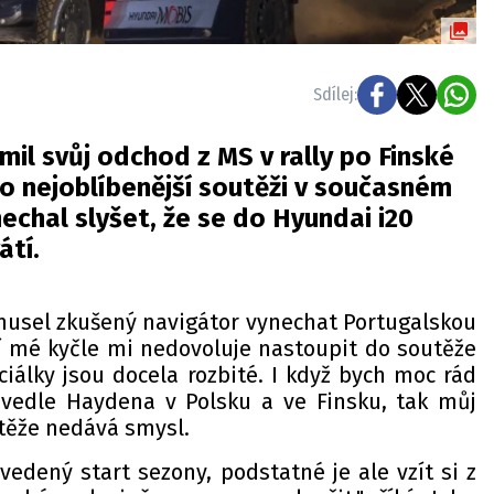
Sdílej:
il svůj odchod z MS v rally po Finské
eho nejoblíbenější soutěži v současném
nechal slyšet, že se do Hyundai i20
átí.
 musel zkušený navigátor vynechat Portugalskou
ní mé kyčle mi nedovoluje nastoupit do soutěže
eciálky jsou docela rozbité. I když bych moc rád
l vedle Haydena v Polsku a ve Finsku, tak můj
utěže nedává smysl.
edený start sezony, podstatné je ale vzít si z