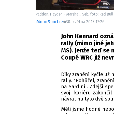
Paddon, Hayden - Marshall, Seb, foto: Red Bull
iMotorSport.cz
30. května 2017 17:26
John Kennard oznám
rally (mimo jiné j
MS). Jenže teď se 
Coupé WRC již nevr
Díky zranění kyčle už
rally. "Bohůžel, zraně
na Sardinii. Zdejší sp
svoji kariéru zakonči
návrat na tyto dvě so
Měli jsme hodně nepov