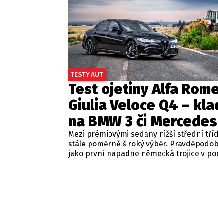
TESTY AUT
Test ojetiny Alfa Rom
Giulia Veloce Q4 – kla
na BMW 3 či Mercedes
Mezi prémiovými sedany nižší střední tří
stále poměrně široký výběr. Pravděpodo
jako první napadne německá trojice v p
BMW řady 3, Mercedes-Benz třídy C a Audi
Jsou to skvělá auta, která nabídnou velmi
zpracování, technologie i komfort, ale u 
motorizací často postrádají jednu důležit
emoce. Pokud ale hledáte auto, které ne
perfektním dopravním prostředkem, ale 