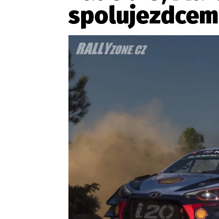
spolujezdcem
Etický kodex
Kontakt
V
Provozovatelem serveru 