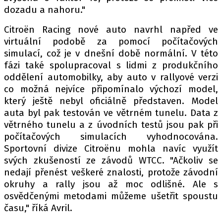
dozadu a nahoru."
Citroën Racing nové auto navrhl napřed ve
virtuální podobě za pomocí počítačových
simulací, což je v dnešní době normální. V této
fázi také spolupracoval s lidmi z produkčního
oddělení automobilky, aby auto v rallyové verzi
co možná nejvíce připomínalo výchozí model,
který ještě nebyl oficiálně představen. Model
auta byl pak testován ve větrném tunelu. Data z
větrného tunelu a z úvodních testů jsou pak při
počítačových simulacích vyhodnocována.
Sportovní divize Citroënu mohla navíc využít
svých zkušeností ze závodů WTCC. "Ačkoliv se
nedají přenést veškeré znalosti, protože závodní
okruhy a rally jsou až moc odlišné. Ale s
osvědčenými metodami můžeme ušetřit spoustu
času," říká Avril.