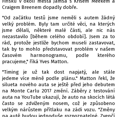
Finsku v okolí města Jamsa s Krisem Meekem a
PIT LANE
Craigem Breenem dopadly dobře.
ČEŠI V AKCI
FIA CEZ & POHÁRY
"Od začátku testů jsme neměli s autem žádný
velký problém. Byly tam určité věci, na kterých
MEZINÁRODNÍ SCÉNA
jsme dělali, některé malé části, ale nic nás
nezastavilo [během celého období]. Jsem za to
SLEDUJTE NÁS NA
|
rád, protože jestliže bychom museli zastavovat,
tak by to mohlo představovat problém v našem
časovém harmonogramu, podle kterého
Máte příběh, fotku nebo video?
pracujeme," říká Yves Matton.
Pošlete e-mail na autoroad.cz
"Timing je už tak dost napjatý, ale stále
jedeme více méně podle plánu." Matton řekl, že
ETICKÝ KODEX
silueta nového auta se ještě před jeho debutem
KONTAKT
na Monte Carlu 2017 změní. Záběry z testování
auta na YouTube ukazují, že auto na skocích létá
VYDAVATEL
často se zdviženým nosem, což je způsobeno
INZERCE
velkým nárůstem přítlaku na zádi vozu. "Změny
OSOBNÍ ÚDAJE / COOKIES
na autě budou jednoduše rozpoznatelné. Zvenčí