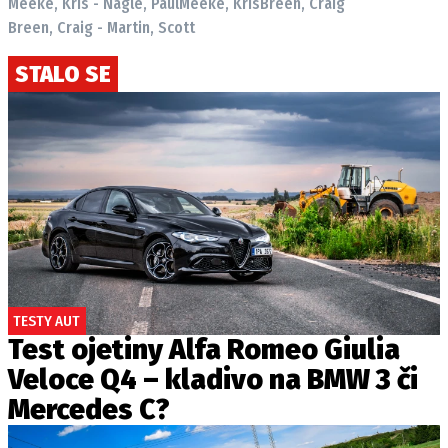
Meeke, Kris - Nagle, Paul
Meeke, Kris
Breen, Craig
Breen, Craig - Martin, Scott
STALO SE
TESTY AUT
Test ojetiny Alfa Romeo Giulia
Veloce Q4 – kladivo na BMW 3 či
Mercedes C?