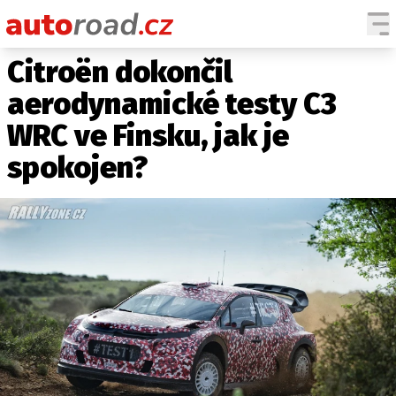
Citroën dokončil
AUTA
aerodynamické testy C3
TESTY AUT
WRC ve Finsku, jak je
NOVINKY
spokojen?
EKO
SPY
HISTORIE
ZAJÍMAVOSTI
TECHNIKA
EKONOMIKA
ČESKÝ TRH
TUNING
PROFI