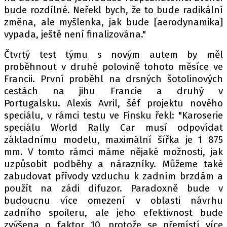
bude rozdílné. Neřekl bych, že to bude radikální
změna, ale myšlenka, jak bude [aerodynamika]
vypada, ještě není finalizována."
Provozovatelem serveru autoroad.cz je
INCORP MEDIA GROUP s.r.o., IČ: 118 23 054
Čtvrtý test týmu s novým autem by měl
proběhnout v druhé polovině tohoto měsíce ve
Francii. První proběhl na drsných šotolinových
cestách na jihu Francie a druhý v
Portugalsku. Alexis Avril, šéf projektu nového
speciálu, v rámci testu ve Finsku řekl: "Karoserie
speciálu World Rally Car musí odpovídat
základnímu modelu, maximální šířka je 1 875
mm. V tomto rámci máme nějaké možnosti, jak
uzpůsobit podběhy a nárazníky. Můžeme také
zabudovat přívody vzduchu k zadním brzdám a
použít na zádi difuzor. Paradoxně bude v
budoucnu více omezení v oblasti návrhu
zadního spoileru, ale jeho efektivnost bude
zvýšena o faktor 10, protože se přemístí více