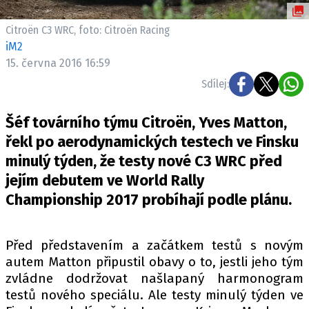
ELEKTRO
Citroën C3 WRC, foto: Citroën Racing
NOVINKY ZE SVĚTA EV
iM2
15. června 2016 16:59
TESTY ELEKTROMOBILŮ
TRH S ELEKTROMOBILY
Sdílej:
RALLY
Šéf továrního týmu Citroën, Yves Matton,
řekl po aerodynamických testech ve Finsku
OSTATNÍ
minulý týden, že testy nové C3 WRC před
TISKOVKY
jejím debutem ve World Rally
ROZHOVORY
Championship 2017 probíhají podle plánu.
DAKAR
Z DOMOVA
Před představením a začátkem testů s novým
ZE SVĚTA
autem Matton připustil obavy o to, jestli jeho tým
MOTORSPORT
zvládne dodržovat našlapaný harmonogram
testů nového speciálu. Ale testy minulý týden ve