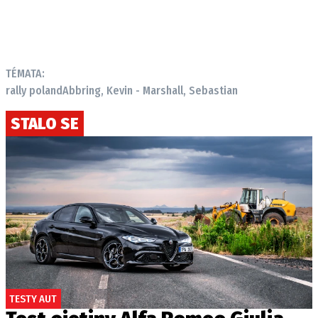
Provozovatelem serveru autoroad.cz je
INCORP MEDIA GROUP s.r.o., IČ: 118 23 054
TÉMATA:
rally poland
Abbring, Kevin - Marshall, Sebastian
STALO SE
TESTY AUT