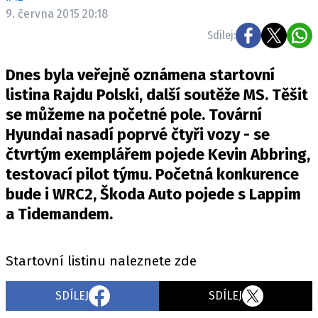
ELEKTRO
9. června 2015 20:18
Sdílej:
NOVINKY ZE SVĚTA EV
TESTY ELEKTROMOBILŮ
Dnes byla veřejně oznámena startovní
TRH S ELEKTROMOBILY
listina Rajdu Polski, další soutěže MS. Těšit
se můžeme na početné pole. Tovární
RALLY
Hyundai nasadí poprvé čtyři vozy - se
OSTATNÍ
čtvrtým exemplářem pojede Kevin Abbring,
TISKOVKY
testovací pilot týmu. Početná konkurence
bude i WRC2, Škoda Auto pojede s Lappim
ROZHOVORY
a Tidemandem.
DAKAR
Z DOMOVA
ZE SVĚTA
Startovní listinu naleznete zde
MOTORSPORT
SDÍLEJ
SDÍLEJ