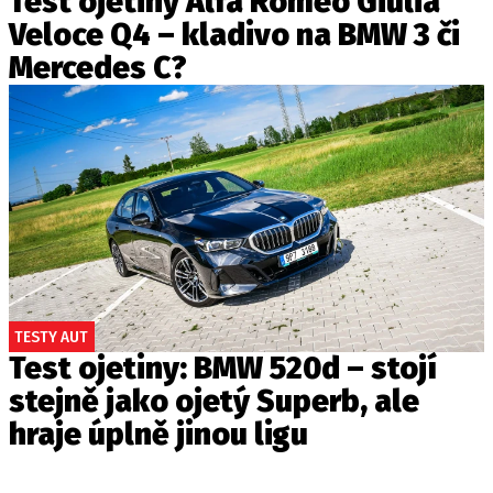
Test ojetiny Alfa Romeo Giulia
Veloce Q4 – kladivo na BMW 3 či
Mercedes C?
TESTY AUT
Test ojetiny: BMW 520d – stojí
stejně jako ojetý Superb, ale
hraje úplně jinou ligu