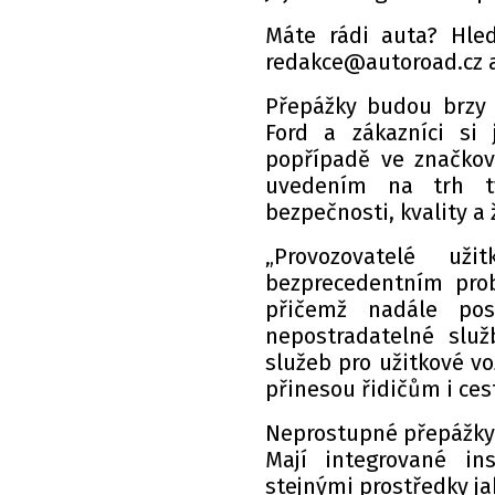
Máte rádi auta? Hle
redakce@autoroad.cz a
Přepážky budou brzy z
Ford a zákazníci si
popřípadě ve značkov
uvedením na trh ty
bezpečnosti, kvality a 
„Provozovatelé už
bezprecedentním pro
přičemž nadále pos
nepostradatelné služ
služeb pro užitkové v
přinesou řidičům i cest
Neprostupné přepážky j
Mají integrované in
stejnými prostředky jak