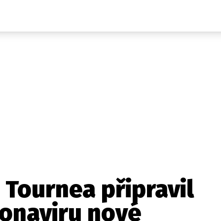
Auta
Elektro
Rally
Motorsport
Testy aut
Novinky ze světa EV
Ostatní
Pit Lane
Novinky
Testy elektromobilů
Tiskovky
Češi v akci
Eko
Trh s elektromobily
Rozhovory
FIA CEZ & Poháry
Spy
Dakar
Mezinárodní scéna
Historie
Z domova
Zajímavosti
Ze světa
Technika
Ekonomika
 Tournea připravil
Český trh
ronaviru nové
Tuning
Profi