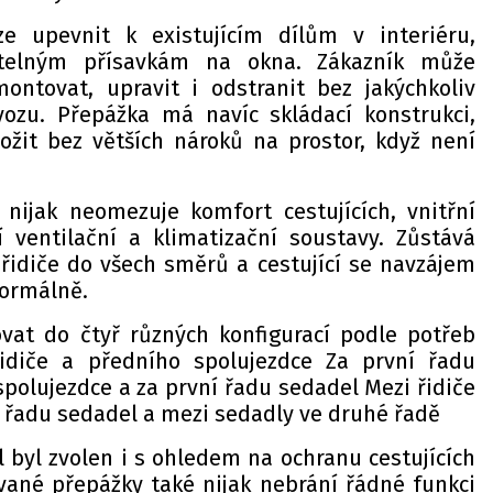
ze upevnit k existujícím dílům v interiéru,
telným přísavkám na okna. Zákazník může
ntovat, upravit i odstranit bez jakýchkoliv
vozu. Přepážka má navíc skládací konstrukci,
ložit bez větších nároků na prostor, když není
 nijak neomezuje komfort cestujících, vnitřní
 ventilační a klimatizační soustavy. Zůstává
řidiče do všech směrů a cestující se navzájem
 normálně.
vat do čtyř různých konfigurací podle potřeb
řidiče a předního spolujezdce Za první řadu
spolujezdce a za první řadu sedadel Mezi řidiče
í řadu sedadel a mezi sedadly ve druhé řadě
 byl zvolen i s ohledem na ochranu cestujících
vané přepážky také nijak nebrání řádné funkci