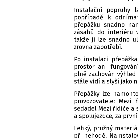
Instalační popruhy l
popřípadě k odníma
přepážku snadno namo
zásahů do interiéru 
takže ji lze snadno u
zrovna zapotřebí.
Po instalaci přepážka
prostor ani fungování
plně zachován výhled 
stále vidí a slyší jako
Přepážky lze namonto
provozovatele: Mezi 
sedadel Mezi řidiče a 
a spolujezdce, za prvn
Lehký, pružný materiál
při nehodě. Nainstalo