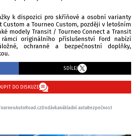
ky k dispozici pro skříňové a osobní varianty
it Custom a Tourneo Custom, později v letošním
aké modely Transit / Tourneo Connect a Transit
rámci originálního příslušenství Ford nabízí
úložné, ochranné a bezpečnostní doplňky,
kou.
SDÍLEJ
UPIT DO DISKUZE
Tourneo
AutoRoad.cz
Dodávka
nákladní auta
Bezpečnost