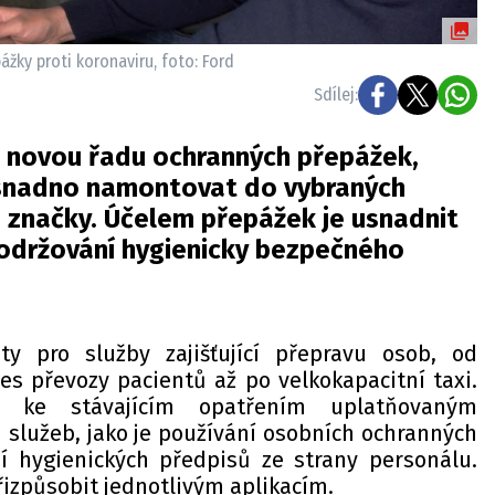
ážky proti koronaviru, foto: Ford
Sdílej:
l novou řadu ochranných přepážek,
a snadno namontovat do vybraných
 značky. Účelem přepážek je usnadnit
držování hygienicky bezpečného
ty pro služby zajišťující přepravu osob, od
es převozy pacientů až po velkokapacitní taxi.
k ke stávajícím opatřením uplatňovaným
 služeb, jako je používání osobních ochranných
 hygienických předpisů ze strany personálu.
přizpůsobit jednotlivým aplikacím.