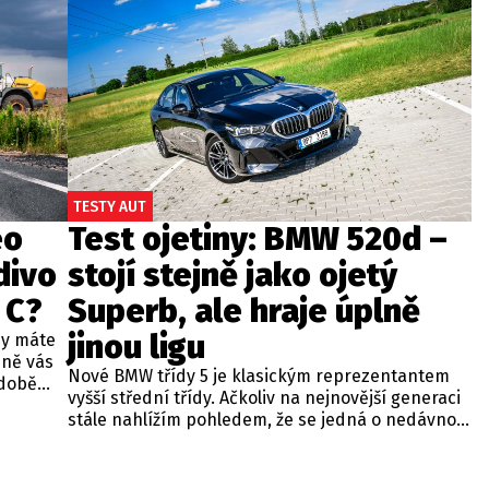
TESTY AUT
eo
Test ojetiny: BMW 520d –
divo
stojí stejně jako ojetý
 C?
Superb, ale hraje úplně
jinou ligu
dy máte
bně vás
Nové BMW třídy 5 je klasickým reprezentantem
odobě
vyšší střední třídy. Ačkoliv na nejnovější generaci
 A4.
stále nahlížím pohledem, že se jedná o nedávno
 dobré
představenou novinku, čas neúprosně letí a od
běžných
zahájení prodeje utekly už tři roky. Začíná se tedy
ou věc –
objevovat i na sekundárním trhu mezi zánovními