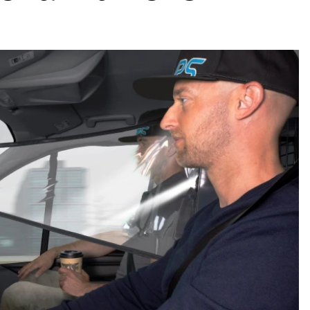
ydavatel
Inzerce
Osobní údaje / Cookies
autoroad.cz je INCORP MEDIA GROUP s.r.o., IČ: 118 23 054