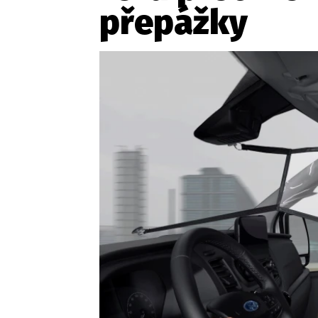
přepážky
Etický kodex
Kontakt
V
Provozovatelem serveru 