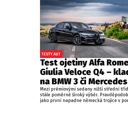
TESTY AUT
Test ojetiny Alfa Rom
Giulia Veloce Q4 – kla
na BMW 3 či Mercedes
Mezi prémiovými sedany nižší střední tří
stále poměrně široký výběr. Pravděpodo
jako první napadne německá trojice v p
BMW řady 3, Mercedes-Benz třídy C a Audi
Jsou to skvělá auta, která nabídnou velmi
zpracování, technologie i komfort, ale u 
motorizací často postrádají jednu důležit