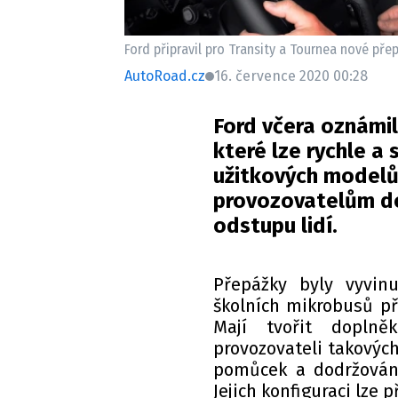
Ford připravil pro Transity a Tournea nové přep
AutoRoad.cz
16. července 2020 00:28
Ford včera oznámi
které lze rychle 
užitkových modelů
provozovatelům do
odstupu lidí.
Přepážky byly vyvinu
školních mikrobusů př
Mají tvořit doplně
provozovateli takových
pomůcek a dodržování
Jejich konfiguraci lze 