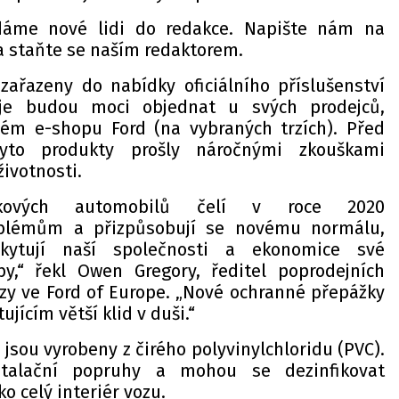
dáme nové lidi do redakce. Napište nám na
 staňte se naším redaktorem.
ařazeny do nabídky oficiálního příslušenství
 je budou moci objednat u svých prodejců,
ém e-shopu Ford (na vybraných trzích). Před
to produkty prošly náročnými zkouškami
životnosti.
itkových automobilů čelí v roce 2020
blémům a přizpůsobují se novému normálu,
kytují naší společnosti a ekonomice své
by,“ řekl Owen Gregory, ředitel poprodejních
ozy ve Ford of Europe. „Nové ochranné přepážky
ujícím větší klid v duši.“
sou vyrobeny z čirého polyvinylchloridu (PVC).
stalační popruhy a mohou se dezinfikovat
o celý interiér vozu.