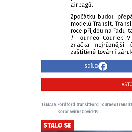
airbagů.
Zpočátku budou přepáž
modelů Transit, Trans
roce přijdou na řadu t
/ Tourneo Courier. V 
značka nejrůznější 
zaštítěné tovární záru
SDÍLEJ
VSTO
TÉMATA:
Ford
ford transit
Ford Tourneo
Transit
Koronavirus
Covid-19
STALO SE