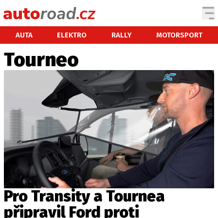
AUTA
AUTA
ELEKTRO
RALLY
MOTORSPORT
Tourneo
TESTY AUT
NOVINKY
EKO
SPY
HISTORIE
ZAJÍMAVOSTI
TECHNIKA
EKONOMIKA
ČESKÝ TRH
TUNING
Pro Transity a Tournea
PROFI
připravil Ford proti