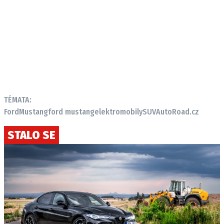
TÉMATA:
Ford
Mustang
ford mustang
elektromobily
SUV
AutoRoad.cz
STALO SE