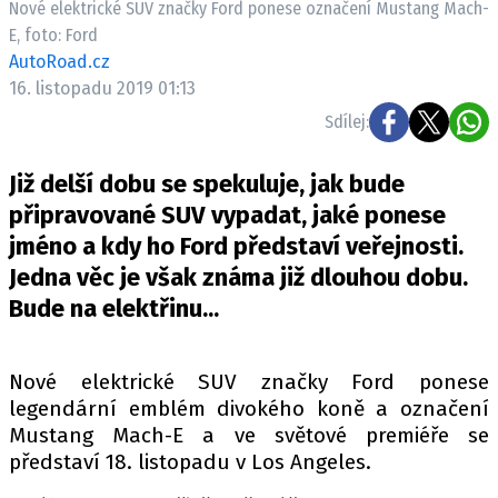
Nové elektrické SUV značky Ford ponese označení Mustang Mach-
ELEKTRO
E, foto: Ford
AutoRoad.cz
NOVINKY ZE SVĚTA EV
16. listopadu 2019 01:13
TESTY ELEKTROMOBILŮ
Sdílej:
TRH S ELEKTROMOBILY
RALLY
Již delší dobu se spekuluje, jak bude
připravované SUV vypadat, jaké ponese
OSTATNÍ
jméno a kdy ho Ford představí veřejnosti.
TISKOVKY
Jedna věc je však známa již dlouhou dobu.
ROZHOVORY
Bude na elektřinu...
DAKAR
Z DOMOVA
Nové elektrické SUV značky Ford ponese
ZE SVĚTA
legendární emblém divokého koně a označení
Mustang Mach-E a ve světové premiéře se
MOTORSPORT
představí 18. listopadu v Los Angeles.