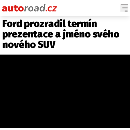
Ford prozradil termín
AUTA
prezentace a jméno svého
TESTY AUT
nového SUV
NOVINKY
EKO
SPY
HISTORIE
ZAJÍMAVOSTI
TECHNIKA
EKONOMIKA
ČESKÝ TRH
TUNING
PROFI