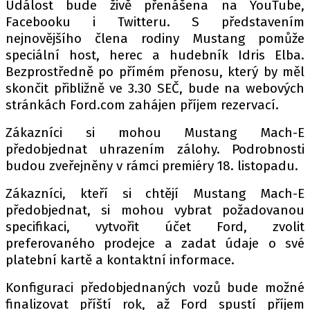
PIT LANE
Událost bude živě přenášena na YouTube,
Facebooku i Twitteru. S představením
ČEŠI V AKCI
nejnovějšího člena rodiny Mustang pomůže
FIA CEZ & POHÁRY
speciální host, herec a hudebník Idris Elba.
MEZINÁRODNÍ SCÉNA
Bezprostředně po přímém přenosu, který by měl
skončit přibližně ve 3.30 SEČ, bude na webových
stránkách Ford.com zahájen příjem rezervací.
SLEDUJTE NÁS NA
|
Zákazníci si mohou Mustang Mach-E
předobjednat uhrazením zálohy. Podrobnosti
Máte příběh, fotku nebo video?
budou zveřejněny v rámci premiéry 18. listopadu.
Pošlete e-mail na autoroad.cz
Zákazníci, kteří si chtějí Mustang Mach-E
předobjednat, si mohou vybrat požadovanou
ETICKÝ KODEX
specifikaci, vytvořit účet Ford, zvolit
KONTAKT
preferovaného prodejce a zadat údaje o své
platební kartě a kontaktní informace.
VYDAVATEL
INZERCE
Konfiguraci předobjednaných vozů bude možné
OSOBNÍ ÚDAJE / COOKIES
finalizovat příští rok, až Ford spustí příjem