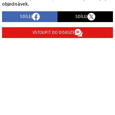
objednávek.
SDÍLEJ
SDÍLEJ
Provozovatelem serveru autoroad.cz je
INCORP MEDIA GROUP s.r.o., IČ: 118 23 054
VSTOUPIT DO DISKUZE