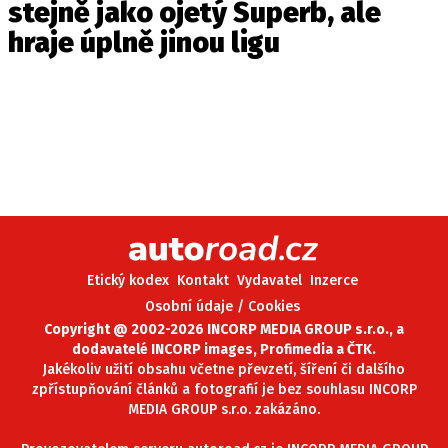
stejně jako ojetý Superb, ale
hraje úplně jinou ligu
Etický kodex
Kontakt
Vydavatel
Inzerce
Osobní údaje / Cookies
Copyright @ 2002-2026 INCORP MEDIA GROUP s.r.o., a
dodavatelé INCORP images, Profimedia a ČTK.
Jakékoliv užití obsahu včetne převzetí, šíření či dalšího
zpřístupňování článků a fotografií je bez souhlasu INCORP
MEDIA GROUP s.r.o. zakázáno.