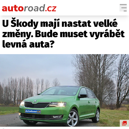
U Škody mají nastat velké
AUTA
změny. Bude muset vyrábět
TESTY AUT
levná auta?
NOVINKY
EKO
SPY
HISTORIE
ZAJÍMAVOSTI
TECHNIKA
EKONOMIKA
ČESKÝ TRH
TUNING
PROFI