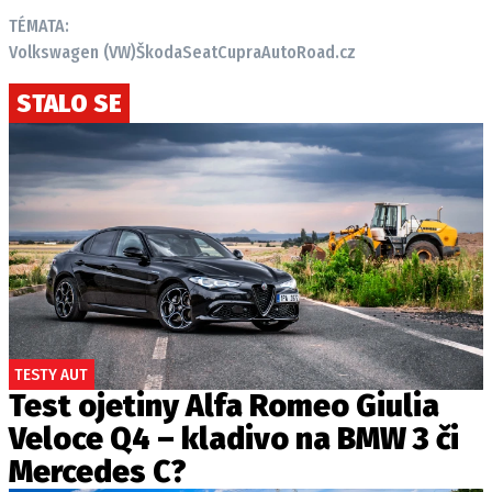
TÉMATA:
Volkswagen (VW)
Škoda
Seat
Cupra
AutoRoad.cz
STALO SE
TESTY AUT
Test ojetiny Alfa Romeo Giulia
Veloce Q4 – kladivo na BMW 3 či
Mercedes C?