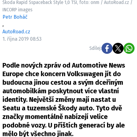
Škoda Rapid Sspaceback Style 1,0 TSI, foto: onm / AutoRoad.cz /
ELEKTRO
INCORP images
Petr Boháč
NOVINKY ZE SVĚTA EV
,
TESTY ELEKTROMOBILŮ
AutoRoad.cz
TRH S ELEKTROMOBILY
1. října 2019 08:53
Sdílej:
RALLY
Podle nových zpráv od Automotive News
OSTATNÍ
Europe chce koncern Volkswagen jít do
TISKOVKY
budoucna jinou cestou a svým dceřiným
ROZHOVORY
automobilkám poskytnout více vlastní
DAKAR
identity. Největší změny mají nastat u
Z DOMOVA
Seatu a tuzemské Škody auto. Tyto dvě
ZE SVĚTA
značky momentálně nabízejí velice
MOTORSPORT
podobné vozy. U příštích generací by ale
mělo být všechno jinak.