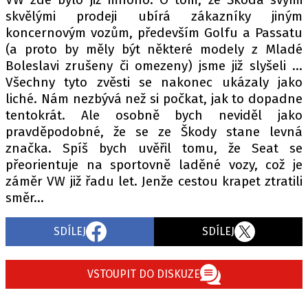
skvělými prodeji ubírá zákazníky jiným
koncernovým vozům, především Golfu a Passatu
(a proto by měly být některé modely z Mladé
Provozovatelem serveru autoroad.cz je
Boleslavi zrušeny či omezeny) jsme již slyšeli ...
INCORP MEDIA GROUP s.r.o., IČ: 118 23 054
Všechny tyto zvěsti se nakonec ukázaly jako
liché. Nám nezbývá než si počkat, jak to dopadne
tentokrát. Ale osobně bych neviděl jako
pravděpodobné, že se ze Škody stane levná
značka. Spíš bych uvěřil tomu, že Seat se
přeorientuje na sportovně laděné vozy, což je
záměr VW již řadu let. Jenže cestou krapet ztratili
směr...
SDÍLEJ
SDÍLEJ
VSTOUPIT DO DISKUZE