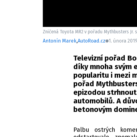
Zničená Toyota MR2 v pořadu Mythbusters Jr. 
Antonín Marek
,
AutoRoad.cz
1. února 2019
Televizní pořad Boř
díky mnoha svým 
popularitu i mezi 
pořad Mythbusters 
epizodou strhnout 
automobilů. A dův
betonovým domin
Palbu ostrých kome