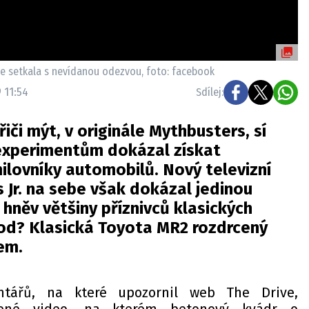
se setkala s nevídanou odezvou, foto: facebook
 11:54
Sdílej:
iči mýt, v originále Mythbusters, sí
experimentům dokázal získat
milovníky automobilů. Nový televizní
Jr. na sebe však dokázal jedinou
hněv většiny příznivců klasických
od? Klasická Toyota MR2 rozdrcený
em.
ntářů, na které upozornil web The Drive,