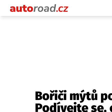
Bořiči mýtů p
Podívejte se, 