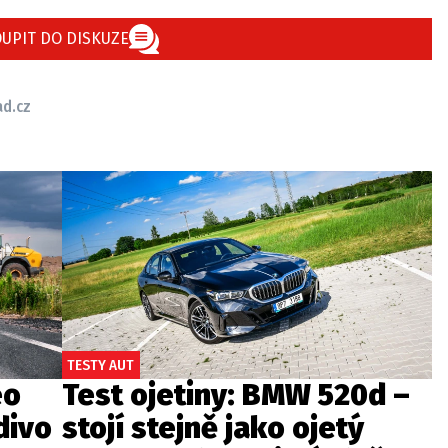
UPIT DO DISKUZE
d.cz
TESTY AUT
eo
Test ojetiny: BMW 520d –
divo
stojí stejně jako ojetý