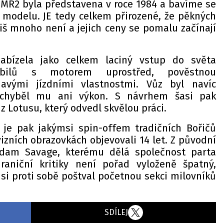
 MR2 byla představena v roce 1984 a bavíme se
m modelu. JE tedy celkem přirozené, že pěkných
iš mnoho není a jejich ceny se pomalu začínají
abízela jako celkem laciný vstup do světa
obilů s motorem uprostřed, pověstnou
mavými jízdními vlastnostmi. Vůz byl navíc
chyběl mu ani výkon. S návrhem šasi pak
 Lotusu, který odvedl skvělou práci.
 je pak jakýmsi spin-offem tradičních Bořičů
vizních obrazovkách objevovali 14 let. Z původní
Adam Savage, kterému dělá společnost parta
raniční kritiky není pořad vyloženě špatný,
i proti sobě poštval početnou sekci milovníků
SDÍLEJ