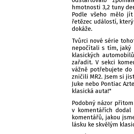
odstartovalo zpoma
hmotnosti 3,2 tuny de
Podle všeho mělo jí
řetězec událostí, který
dokáže.
Tvůrci nové série toh
nepočítali s tím, jak
klasických automobilů
zařadit. V sekci kome
vážně potřebujete do
zničili MR2. Jsem si ji
Juke nebo Pontiac Azte
klasická auta!"
Podobný názor přitom 
v komentářích dodal n
komentářů, jakou jsme
lásku ke skvělým klas