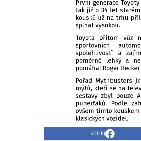
První generace Toyoty
tak již o 34 let staré
kousků už na trhu příl
šplhat vysokou.
Toyota přitom vůz n
sportovních autom
spolehlivostí a zají
poměrně lehký a ne
pomáhal Roger Becker z
Pořad Mythbusters Jr.
mýtů, kteří se na tele
sestavy zbyl pouze 
puberťáků. Podle zah
ovšem tímto kouskem s
klasických vozidel.
SDÍLEJ