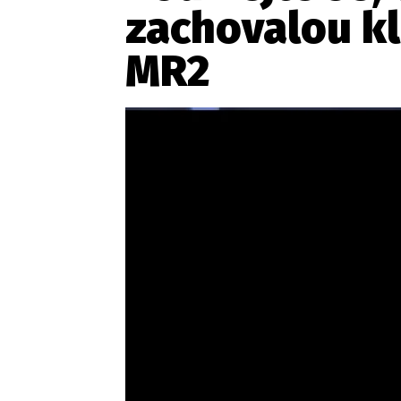
zachovalou k
MR2
Etický kodex
Kontakt
V
Provozovatelem serveru 