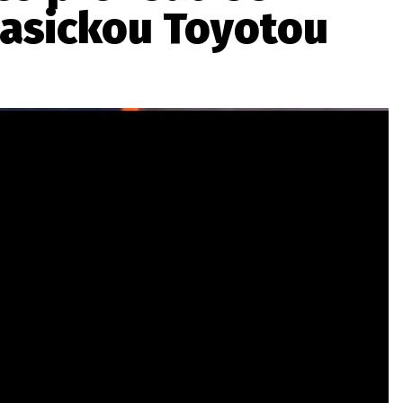
lasickou Toyotou
ydavatel
Inzerce
Osobní údaje / Cookies
autoroad.cz je INCORP MEDIA GROUP s.r.o., IČ: 118 23 054