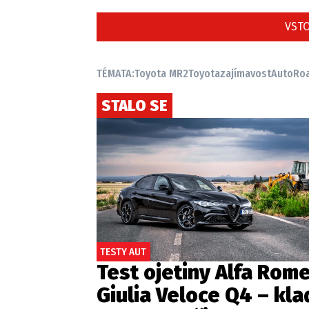
VSTO
TÉMATA:
Toyota MR2
Toyota
zajímavost
AutoRoa
STALO SE
TESTY AUT
Test ojetiny Alfa Rom
Giulia Veloce Q4 – kla