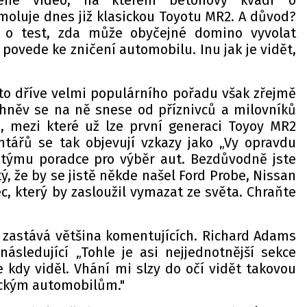
lené video, na kterém betonový kvádr o
moluje dnes již klasickou Toyotu MR2. A důvod?
t o test, zda může obyčejné domino vyvolat
 povede ke zničení automobilu. Inu jak je vidět,
oto dříve velmi populárního pořadu však zřejmě
ý hněv se na ně snese od příznivců a milovníků
, mezi které už lze první generaci Toyoy MR2
ntářů se tak objevují vzkazy jako „Vy opravdu
 týmu poradce pro výběr aut. Bezdůvodně jste
stý, že by se jistě někde našel Ford Probe, Nissan
c, který by zasloužil vymazat ze světa. Chraňte
zastává většina komentujících. Richard Adams
ásledující „Tohle je asi nejjednotnější sekce
 kdy viděl. Vhání mi slzy do očí vidět takovou
ickým automobilům."