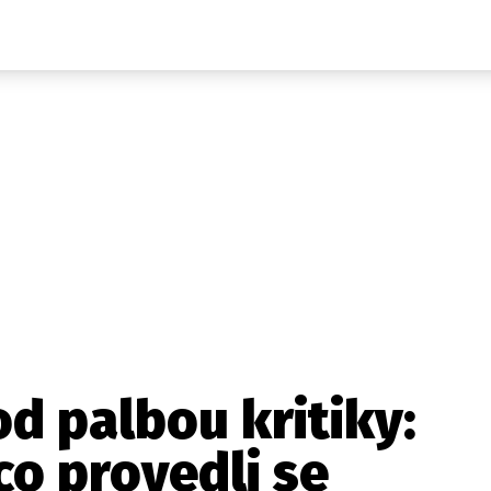
Auta
Elektro
Rally
Motorsport
Testy aut
Novinky ze světa EV
Ostatní
Pit Lane
Novinky
Testy elektromobilů
Tiskovky
Češi v akci
Eko
Trh s elektromobily
Rozhovory
FIA CEZ & Poháry
Spy
Dakar
Mezinárodní scéna
Historie
Z domova
Zajímavosti
Ze světa
Technika
Ekonomika
od palbou kritiky:
Český trh
co provedli se
Tuning
Profi