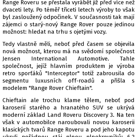
PIT LANE
Range Roveru se přestala vyrábět již před více než
dvaceti lety. Po téměř třiceti letech výroby to však
ČEŠI V AKCI
byl zasloužený odpočinek. V současnosti tak mají
FIA CEZ & POHÁRY
zájemci o starý-nový Range Rover pouze jedinou
MEZINÁRODNÍ SCÉNA
možnost: hledat na trhu s ojetými vozy.
Tedy vlastně měli, neboť před časem se objevila
SLEDUJTE NÁS NA
|
nová možnost, kterou má na svědomí společnost
Jensen International Automotive. Tahle
společnost, jejíž hlavním produktem je výroba
Máte příběh, fotku nebo video?
retro sporťáků "Interceptor" totiž zabrousila do
Pošlete e-mail na autoroad.cz
segmentu luxusních off-roadů a přišla s
modelem "Range Rover Chieftain".
ETICKÝ KODEX
Chieftain ale trochu klame tělem, neboť pod
KONTAKT
karoserií starého a hranatého SUV se ukrývá
moderní základ Land Roveru Discovery 3. Na ten
VYDAVATEL
však v automobilce naroubovali novou karoserii
INZERCE
klasických tvarů Range Roveru a pod jeho kapotu
OSOBNÍ ÚDAJE / COOKIES
ukryli pořádnou stáj plnou plnokrevníků: 6.2