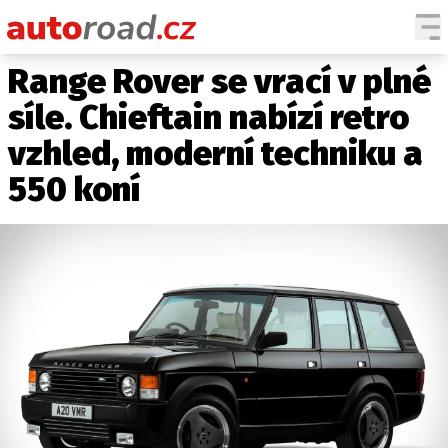
Range Rover se vrací v plné
AUTA
síle. Chieftain nabízí retro
TESTY AUT
vzhled, moderní techniku a
NOVINKY
550 koní
EKO
SPY
HISTORIE
ZAJÍMAVOSTI
TECHNIKA
EKONOMIKA
ČESKÝ TRH
TUNING
PROFI