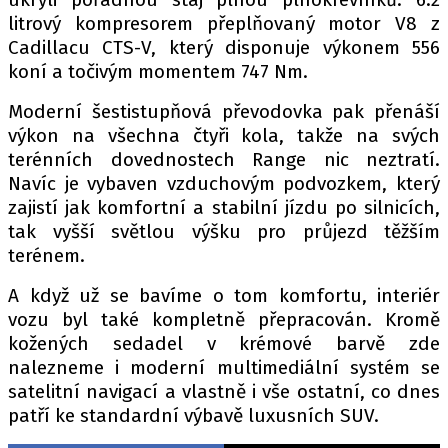
litrový kompresorem přeplňovaný motor V8 z
Cadillacu CTS-V, který disponuje výkonem 556
koní a točivým momentem 747 Nm.
Provozovatelem serveru autoroad.cz je
INCORP MEDIA GROUP s.r.o., IČ: 118 23 054
Moderní šestistupňová převodovka pak přenáší
výkon na všechna čtyři kola, takže na svých
terénních dovednostech Range nic neztratí.
Navíc je vybaven vzduchovým podvozkem, který
zajistí jak komfortní a stabilní jízdu po silnicích,
tak vyšší světlou výšku pro průjezd těžším
terénem.
A když už se bavíme o tom komfortu, interiér
vozu byl také kompletně přepracován. Kromě
kožených sedadel v krémové barvě zde
nalezneme i moderní multimediální systém se
satelitní navigací a vlastně i vše ostatní, co dnes
patří ke standardní výbavě luxusních SUV.