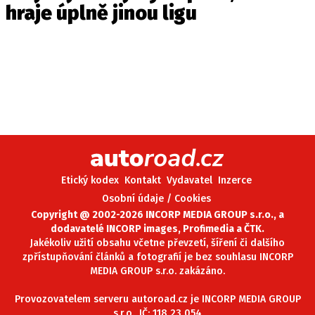
hraje úplně jinou ligu
Etický kodex
Kontakt
Vydavatel
Inzerce
Osobní údaje / Cookies
Copyright @ 2002-2026 INCORP MEDIA GROUP s.r.o., a
dodavatelé INCORP images, Profimedia a ČTK.
Jakékoliv užití obsahu včetne převzetí, šíření či dalšího
zpřístupňování článků a fotografií je bez souhlasu INCORP
MEDIA GROUP s.r.o. zakázáno.
Provozovatelem serveru autoroad.cz je INCORP MEDIA GROUP
s.r.o., IČ: 118 23 054