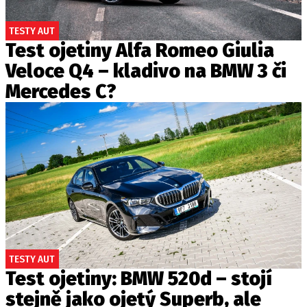
TESTY AUT
Test ojetiny Alfa Romeo Giulia
Veloce Q4 – kladivo na BMW 3 či
Mercedes C?
TESTY AUT
Test ojetiny: BMW 520d – stojí
stejně jako ojetý Superb, ale