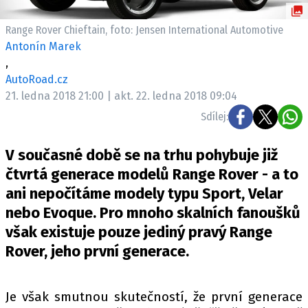
ELEKTRO
Range Rover Chieftain, foto: Jensen International Automotive
NOVINKY ZE SVĚTA EV
Antonín Marek
,
TESTY ELEKTROMOBILŮ
AutoRoad.cz
TRH S ELEKTROMOBILY
21. ledna 2018 21:00 | akt. 22. ledna 2018 09:04
RALLY
Sdílej:
OSTATNÍ
V současné době se na trhu pohybuje již
TISKOVKY
čtvrtá generace modelů Range Rover - a to
ROZHOVORY
ani nepočítáme modely typu Sport, Velar
DAKAR
nebo Evoque. Pro mnoho skalních fanoušků
Z DOMOVA
však existuje pouze jediný pravý Range
ZE SVĚTA
Rover, jeho první generace.
MOTORSPORT
Je však smutnou skutečností, že první generace