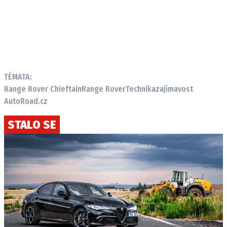
TÉMATA:
Range Rover Chieftain
Range Rover
Technika
zajímavost
AutoRoad.cz
STALO SE