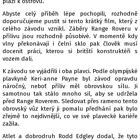
pláží k ostrovu.
Abyste celý příběh lépe pochopili, rozhodně
doporučujeme pustit si tento krátký film, který z
Provozovatelem serveru autoroad.cz je
celého závodu vznikl. Záběry Range Roveru v
INCORP MEDIA GROUP s.r.o., IČ: 118 23 054
přílivu jsou rozhodně působivé. V momentě kdy
vlny překonávají i čelní sklo pak člověk musí
docenit práci, kterou si britští konstruktéři s
vozem dali.
K závodu se vyjádřili i oba plavci. Podle olympijské
plavkyně Keri-anne Payne byl závod opravdu
náročný, neboť příliv měl obrovskou sílu. Ji
samotnou tak stálo mnoho sil, aby se udržela
před Range Roverem. Sledovat přes rameno tento
obrovský vůz který ji pomalu předhání pak bylo
zřejmě to nejdivnější, co ve své plavecké kariéře
zažila.
Atlet a dobrodruh Rodd Edgley dodal, že tyto