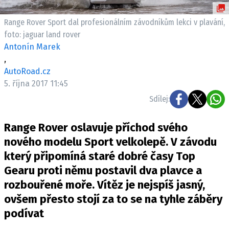
ELEKTRO
Range Rover Sport dal profesionálním závodníkům lekci v plavání,
NOVINKY ZE SVĚTA EV
foto: jaguar land rover
Antonín Marek
TESTY ELEKTROMOBILŮ
,
TRH S ELEKTROMOBILY
AutoRoad.cz
RALLY
5. října 2017 11:45
Sdílej:
OSTATNÍ
TISKOVKY
Range Rover oslavuje příchod svého
ROZHOVORY
nového modelu Sport velkolepě. V závodu
DAKAR
který připomíná staré dobré časy Top
Gearu proti němu postavil dva plavce a
Z DOMOVA
rozbouřené moře. Vítěz je nejspíš jasný,
ZE SVĚTA
ovšem přesto stojí za to se na tyhle záběry
MOTORSPORT
podívat