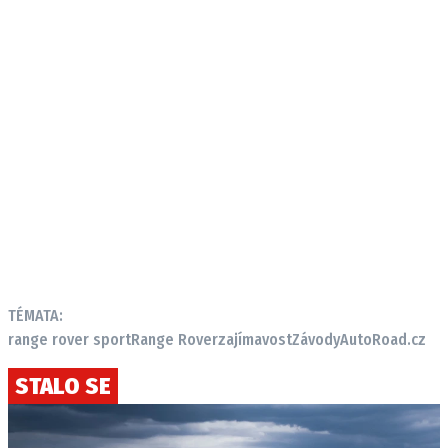
TÉMATA:
range rover sport
Range Rover
zajímavost
Závody
AutoRoad.cz
STALO SE