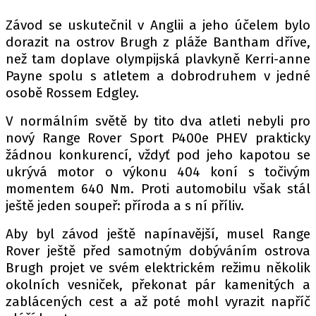
PIT LANE
ČEŠI V AKCI
Závod se uskutečnil v Anglii a jeho účelem bylo
dorazit na ostrov Brugh z pláže Bantham dříve,
FIA CEZ & POHÁRY
než tam doplave olympijská plavkyně Kerri-anne
MEZINÁRODNÍ SCÉNA
Payne spolu s atletem a dobrodruhem v jedné
osobě Rossem Edgley.
SLEDUJTE NÁS NA
|
V normálním světě by tito dva atleti nebyli pro
nový Range Rover Sport P400e PHEV prakticky
Máte příběh, fotku nebo video?
žádnou konkurencí, vždyť pod jeho kapotou se
ukrývá motor o výkonu 404 koní s točivým
Pošlete e-mail na autoroad.cz
momentem 640 Nm. Proti automobilu však stál
ještě jeden soupeř: příroda a s ní příliv.
ETICKÝ KODEX
Aby byl závod ještě napínavější, musel Range
KONTAKT
Rover ještě před samotným dobýváním ostrova
VYDAVATEL
Brugh projet ve svém elektrickém režimu několik
okolních vesniček, překonat pár kamenitých a
INZERCE
zablácených cest a až poté mohl vyrazit napříč
OSOBNÍ ÚDAJE / COOKIES