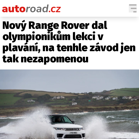
Nový Range Rover dal
AUTA
olympionikům lekci v
TESTY AUT
plavání, na tenhle závod jen
NOVINKY
tak nezapomenou
EKO
SPY
HISTORIE
ZAJÍMAVOSTI
TECHNIKA
EKONOMIKA
ČESKÝ TRH
TUNING
PROFI