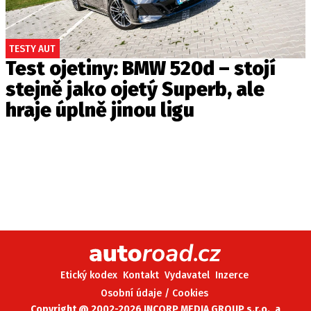
TESTY AUT
Test ojetiny: BMW 520d – stojí
stejně jako ojetý Superb, ale
hraje úplně jinou ligu
Etický kodex
Kontakt
Vydavatel
Inzerce
Osobní údaje / Cookies
Copyright @ 2002-2026 INCORP MEDIA GROUP s.r.o., a