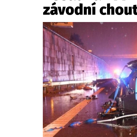
závodní chou
Etický kodex
Kontakt
V
Provozovatelem serveru 