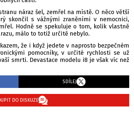
robných částí.
stranu náraz šel, zemřel na místě. O něco větší
terý skončil s vážnými zraněními v nemocnici,
emřel. Hodně se spekuluje o tom, kolik vlastně
razu, málo to totiž určitě nebylo.
kazem, že i když jedete v naprosto bezpečném
onickými pomocníky, v určité rychlosti se už
aší smrti. Devastace modelu i8 je však víc než
SDÍLEJ
UPIT DO DISKUZE