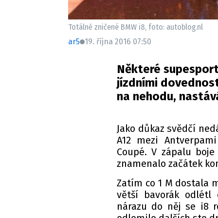
Totálně zničené BMW i8, foto: autoblog.nl
ar5
19. října 2016 07:50
Některé supesporty
jízdními dovednos
na nehodu, nastáv
Jako důkaz svědčí ned
A12 mezi Antverpam
Coupé. V zápalu boje
znamenalo začátek konc
Zatím co 1 M dostala m
větší bavorák odlétl
nárazu do něj se i8 r