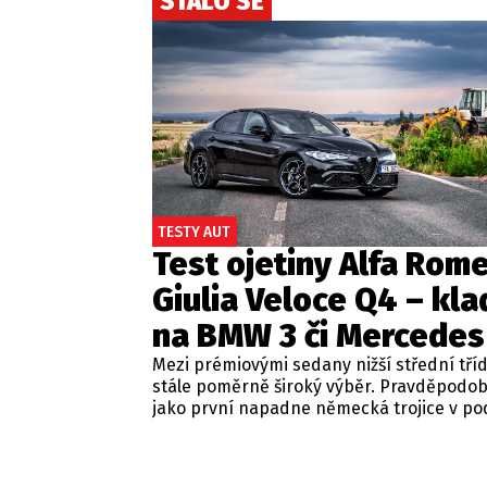
STALO SE
TESTY AUT
Test ojetiny Alfa Rom
Giulia Veloce Q4 – kla
na BMW 3 či Mercedes
Mezi prémiovými sedany nižší střední tří
stále poměrně široký výběr. Pravděpodo
jako první napadne německá trojice v p
BMW řady 3, Mercedes-Benz třídy C a Audi
Jsou to skvělá auta, která nabídnou velmi
zpracování, technologie i komfort, ale u 