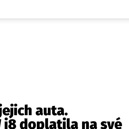
Auta
Elektro
Rally
Motorsport
Testy aut
Novinky ze světa EV
Ostatní
Pit Lane
Novinky
Testy elektromobilů
Tiskovky
Češi v akci
Eko
Trh s elektromobily
Rozhovory
FIA CEZ & Poháry
Spy
Dakar
Mezinárodní scéna
Historie
Z domova
Zajímavosti
Ze světa
Technika
Ekonomika
jejich auta.
Český trh
8 doplatila na své
Tuning
Profi