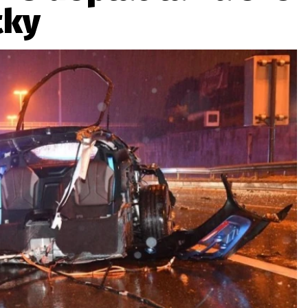
tky
ydavatel
Inzerce
Osobní údaje / Cookies
autoroad.cz je INCORP MEDIA GROUP s.r.o., IČ: 118 23 054