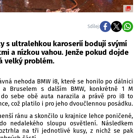
Sdílej:
 s ultralehkou karoserií bodují svýmí
tmi a nízkou vahou. Jenže pokud dojde
á velký problém.
ávná nehoda BMW i8, které se honilo po dálnici
i a Bruselem s dalším BMW, konkrétně 1 M
 do sebe obě auta narazila a právě pro i8 to
e, což platilo i pro jeho dvoučlennou posádku.
enší ránu a skončilo u krajnice lehce poničené,
 do nedalekého sloupu osvětlení. Následkem
oztrhla na tři jednotlivé kusy, z nichž se pak