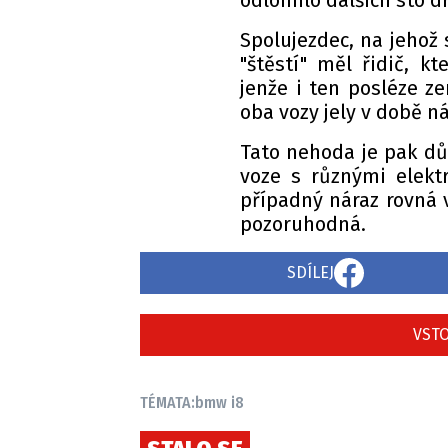
odlomilo dalších sto d
Spolujezdec, na jehož 
"štěstí" měl řidič, k
jenže i ten posléze z
oba vozy jely v době ná
Tato nehoda je pak dů
voze s různými elektr
případný náraz rovná v
pozoruhodná.
SDÍLEJ
VSTO
TÉMATA:
bmw i8