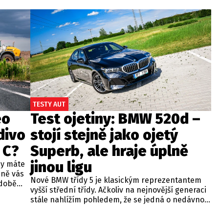
TESTY AUT
eo
Test ojetiny: BMW 520d –
divo
stojí stejně jako ojetý
 C?
Superb, ale hraje úplně
jinou ligu
dy máte
bně vás
Nové BMW třídy 5 je klasickým reprezentantem
odobě
vyšší střední třídy. Ačkoliv na nejnovější generaci
 A4.
stále nahlížím pohledem, že se jedná o nedávno
 dobré
představenou novinku, čas neúprosně letí a od
běžných