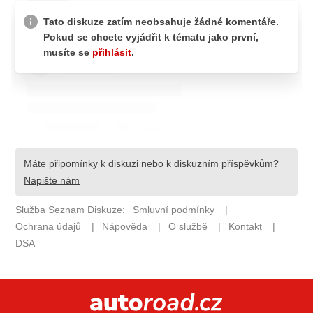
ELEKTRO
NOVINKY ZE SVĚTA EV
TESTY ELEKTROMOBILŮ
TRH S ELEKTROMOBILY
RALLY
OSTATNÍ
TISKOVKY
ROZHOVORY
DAKAR
Z DOMOVA
ZE SVĚTA
MOTORSPORT