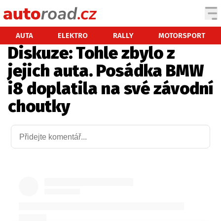
AUTA
AUTA
ELEKTRO
RALLY
MOTORSPORT
Diskuze: Tohle zbylo z
TESTY AUT
jejich auta. Posádka BMW
NOVINKY
i8 doplatila na své závodní
EKO
choutky
SPY
HISTORIE
ZAJÍMAVOSTI
TECHNIKA
EKONOMIKA
ČESKÝ TRH
TUNING
PROFI