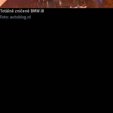
ELEKTRO
Totálně zničené BMW i8
NOVINKY ZE SVĚTA EV
Foto: autoblog.nl
TESTY ELEKTROMOBILŮ
TRH S ELEKTROMOBILY
RALLY
OSTATNÍ
TISKOVKY
ROZHOVORY
DAKAR
Z DOMOVA
ZE SVĚTA
MOTORSPORT