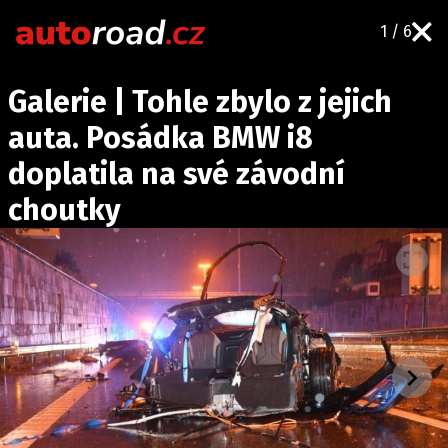
1 / 6
AUTA
Galerie | Tohle zbylo z jejich
TESTY AUT
auta. Posádka BMW i8
NOVINKY
doplatila na své závodní
EKO
choutky
SPY
HISTORIE
ZAJÍMAVOSTI
TECHNIKA
EKONOMIKA
ČESKÝ TRH
TUNING
PROFI