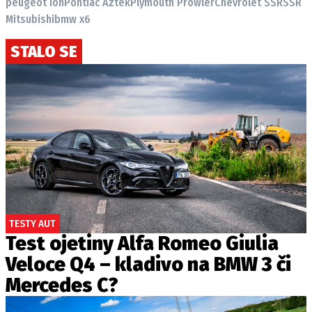
peugeot ion
Pontiac Aztek
Plymouth Prowler
Chevrolet SSR
SSR
Mitsubishi
bmw x6
STALO SE
TESTY AUT
Test ojetiny Alfa Romeo Giulia
Veloce Q4 – kladivo na BMW 3 či
Mercedes C?