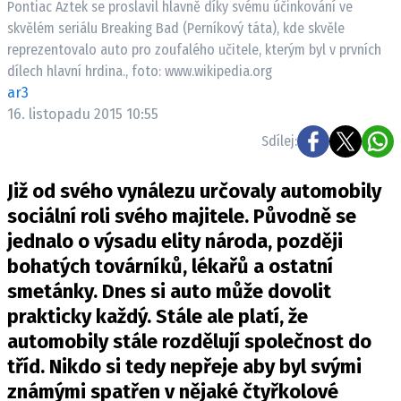
Pontiac Aztek se proslavil hlavně díky svému účinkování ve
ELEKTRO
skvělém seriálu Breaking Bad (Perníkový táta), kde skvěle
reprezentovalo auto pro zoufalého učitele, kterým byl v prvních
NOVINKY ZE SVĚTA EV
dílech hlavní hrdina., foto: www.wikipedia.org
TESTY ELEKTROMOBILŮ
ar3
TRH S ELEKTROMOBILY
16. listopadu 2015 10:55
Sdílej:
RALLY
Již od svého vynálezu určovaly automobily
OSTATNÍ
sociální roli svého majitele. Původně se
TISKOVKY
jednalo o výsadu elity národa, později
ROZHOVORY
bohatých továrníků, lékařů a ostatní
DAKAR
smetánky. Dnes si auto může dovolit
Z DOMOVA
prakticky každý. Stále ale platí, že
ZE SVĚTA
automobily stále rozdělují společnost do
MOTORSPORT
tříd. Nikdo si tedy nepřeje aby byl svými
známými spatřen v nějaké čtyřkolové