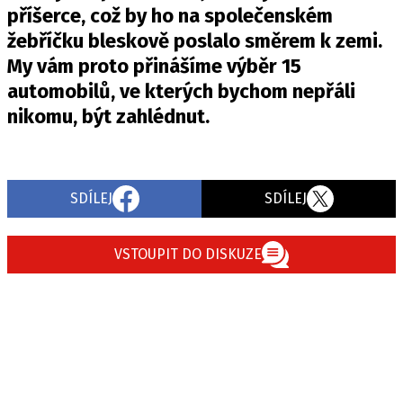
PIT LANE
příšerce, což by ho na společenském
ČEŠI V AKCI
žebříčku bleskově poslalo směrem k zemi.
FIA CEZ & POHÁRY
My vám proto přinášíme výběr 15
MEZINÁRODNÍ SCÉNA
automobilů, ve kterých bychom nepřáli
nikomu, být zahlédnut.
SLEDUJTE NÁS NA
|
Máte příběh, fotku nebo video?
SDÍLEJ
SDÍLEJ
Pošlete e-mail na autoroad.cz
VSTOUPIT DO DISKUZE
ETICKÝ KODEX
KONTAKT
VYDAVATEL
INZERCE
OSOBNÍ ÚDAJE / COOKIES