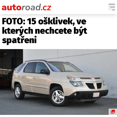
FOTO: 15 ošklivek, ve
AUTA
kterých nechcete být
TESTY AUT
spatřeni
NOVINKY
EKO
SPY
HISTORIE
ZAJÍMAVOSTI
TECHNIKA
EKONOMIKA
ČESKÝ TRH
TUNING
PROFI