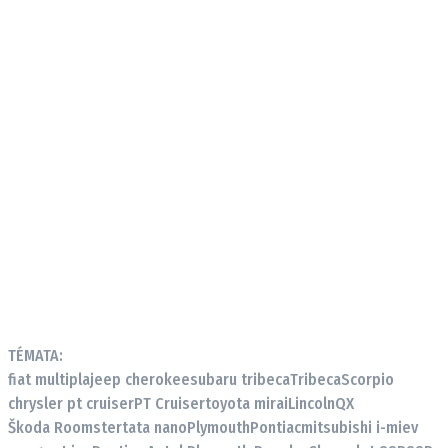
Provozovatelem serveru autoroad.cz je
INCORP MEDIA GROUP s.r.o., IČ: 118 23 054
TÉMATA:
fiat multipla
jeep cherokee
subaru tribeca
Tribeca
Scorpio
chrysler pt cruiser
PT Cruiser
toyota mirai
Lincoln
QX
Škoda Roomster
tata nano
Plymouth
Pontiac
mitsubishi i-miev