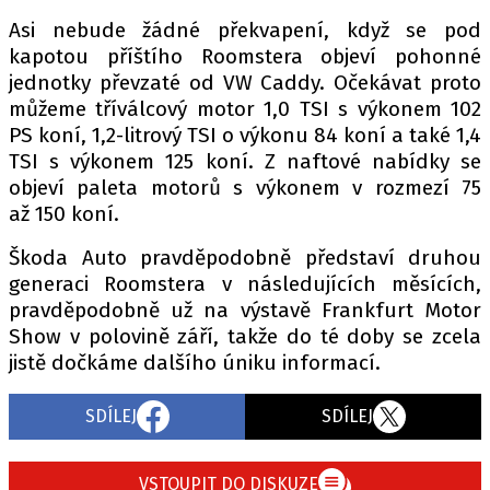
PIT LANE
Asi nebude žádné překvapení, když se pod
ČEŠI V AKCI
kapotou příštího Roomstera objeví pohonné
FIA CEZ & POHÁRY
jednotky převzaté od VW Caddy. Očekávat proto
MEZINÁRODNÍ SCÉNA
můžeme tříválcový motor 1,0 TSI s výkonem 102
PS koní, 1,2-litrový TSI o výkonu 84 koní a také 1,4
TSI s výkonem 125 koní. Z naftové nabídky se
SLEDUJTE NÁS NA
|
objeví paleta motorů s výkonem v rozmezí 75
až 150 koní.
Máte příběh, fotku nebo video?
Škoda Auto pravděpodobně představí druhou
Pošlete e-mail na autoroad.cz
generaci Roomstera v následujících měsících,
pravděpodobně už na výstavě Frankfurt Motor
Show v polovině září, takže do té doby se zcela
ETICKÝ KODEX
jistě dočkáme dalšího úniku informací.
KONTAKT
VYDAVATEL
SDÍLEJ
SDÍLEJ
INZERCE
OSOBNÍ ÚDAJE / COOKIES
VSTOUPIT DO DISKUZE