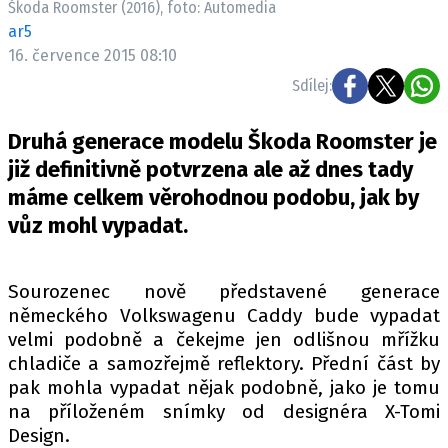
Škoda Roomster (2016), foto: Automedia
ELEKTRO
ar5
16. července 2015 08:10
NOVINKY ZE SVĚTA EV
Sdílej:
TESTY ELEKTROMOBILŮ
TRH S ELEKTROMOBILY
Druhá generace modelu Škoda Roomster je
RALLY
již definitivně potvrzena ale až dnes tady
máme celkem věrohodnou podobu, jak by
OSTATNÍ
vůz mohl vypadat.
TISKOVKY
ROZHOVORY
Sourozenec nově představené generace
DAKAR
německého Volkswagenu Caddy bude vypadat
Z DOMOVA
velmi podobně a čekejme jen odlišnou mřížku
ZE SVĚTA
chladiče a samozřejmě reflektory. Přední část by
pak mohla vypadat nějak podobně, jako je tomu
MOTORSPORT
na příloženém snímky od designéra X-Tomi
Design.