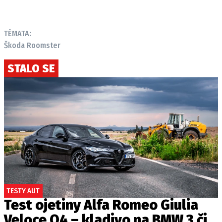
TÉMATA:
Škoda Roomster
STALO SE
TESTY AUT
Test ojetiny Alfa Romeo Giulia
Veloce Q4 – kladivo na BMW 3 či