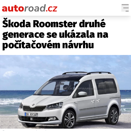
Škoda Roomster druhé
AUTA
generace se ukázala na
TESTY AUT
počítačovém návrhu
NOVINKY
EKO
SPY
HISTORIE
ZAJÍMAVOSTI
TECHNIKA
EKONOMIKA
ČESKÝ TRH
TUNING
PROFI