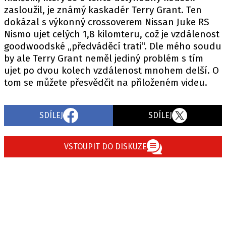
PIT LANE
zasloužil, je známý kaskadér Terry Grant. Ten
ČEŠI V AKCI
dokázal s výkonný crossoverem Nissan Juke RS
FIA CEZ & POHÁRY
Nismo ujet celých 1,8 kilomteru, což je vzdálenost
goodwoodské „předváděcí trati“. Dle mého soudu
MEZINÁRODNÍ SCÉNA
by ale Terry Grant neměl jediný problém s tím
ujet po dvou kolech vzdálenost mnohem delší. O
SLEDUJTE NÁS NA
|
tom se můžete přesvědčit na přiloženém videu.
Máte příběh, fotku nebo video?
SDÍLEJ
SDÍLEJ
Pošlete e-mail na autoroad.cz
VSTOUPIT DO DISKUZE
ETICKÝ KODEX
KONTAKT
VYDAVATEL
INZERCE
OSOBNÍ ÚDAJE / COOKIES