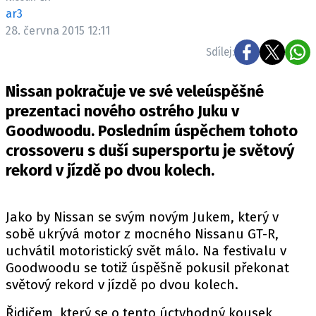
ELEKTRO
ar3
28. června 2015 12:11
NOVINKY ZE SVĚTA EV
Sdílej:
TESTY ELEKTROMOBILŮ
TRH S ELEKTROMOBILY
Nissan pokračuje ve své veleúspěšné
prezentaci nového ostrého Juku v
RALLY
Goodwoodu. Posledním úspěchem tohoto
crossoveru s duší supersportu je světový
OSTATNÍ
rekord v jízdě po dvou kolech.
TISKOVKY
ROZHOVORY
DAKAR
Jako by Nissan se svým novým Jukem, který v
sobě ukrývá motor z mocného Nissanu GT-R,
Z DOMOVA
uchvátil motoristický svět málo. Na festivalu v
ZE SVĚTA
Goodwoodu se totiž úspěšně pokusil překonat
MOTORSPORT
světový rekord v jízdě po dvou kolech.
Řidičem, který se o tento úctyhodný kousek