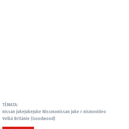
Provozovatelem serveru autoroad.cz je
INCORP MEDIA GROUP s.r.o., IČ: 118 23 054
TÉMATA:
nissan juke
Juke
Juke Nissmo
nissan juke r nismo
video
Velká Británie (Goodwood)