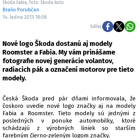
Škoda Fabia, foto: Škoda Auto
ELEKTRO
Braňo Porubčan
14. ledna 2013 18:08
NOVINKY ZE SVĚTA EV
Sdílej:
TESTY ELEKTROMOBILŮ
TRH S ELEKTROMOBILY
Nové logo Škoda dostanú aj modely
RALLY
Roomster a Fabia. My vám prinášame
fotografie novej generácie volantov,
OSTATNÍ
radiacich pák a označení motorov pre tieto
TISKOVKY
modely.
ROZHOVORY
DAKAR
Česká Škoda pred pár dňami informovala, že
Z DOMOVA
čoskoro uvedie nové logo značky aj na modely
ZE SVĚTA
Fabia a Roomster. Tieto modely sú jednými z
posledných v ponuke automobilky, ktoré
MOTORSPORT
schádzajú z výrobných liniek so starším
farebným čierno-zeleným logom značky.