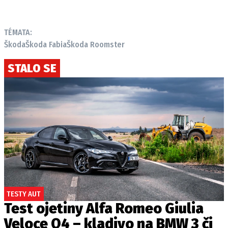
TÉMATA:
Škoda
Škoda Fabia
Škoda Roomster
STALO SE
TESTY AUT
Test ojetiny Alfa Romeo Giulia
Veloce Q4 – kladivo na BMW 3 či