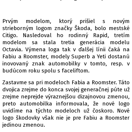
PIT LANE
ČEŠI V AKCI
FIA CEZ & POHÁRY
Prvým modelom, ktorý prišiel s novým
MEZINÁRODNÍ SCÉNA
strieborným logom značky Škoda, bolo mestské
Citigo. Nasledoval ho rodinný Rapid, tretím
modelom sa stala tretia generácia modelu
SLEDUJTE NÁS NA
|
Octavia. Výmena loga tak v ďalšej línii čaká na
Fabiu a Roomster, modely Superb a Yeti dostanú
inovovaný znak automobilky v tomto, resp. v
Máte příběh, fotku nebo video?
budúcom roku spolu s faceliftom.
Pošlete e-mail na autoroad.cz
Zastavme sa pri modeloch Fabia a Roomster. Táto
dvojica zrejme do konca svojej generačnej púte už
ETICKÝ KODEX
zrejme neprejde výraznejšou dizajnovou zmenou,
KONTAKT
preto automobilka informovala, že nové logo
uvidíme na týchto modeloch už čoskoro. Nové
VYDAVATEL
logo škodovky však nie je pre Fabiu a Roomster
INZERCE
jedinou zmenou.
OSOBNÍ ÚDAJE / COOKIES