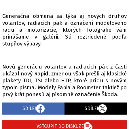
Generačná obmena sa týka aj nových druhov
Provozovatelem serveru autoroad.cz je
volantov, radiacich pák a označení modelového
INCORP MEDIA GROUP s.r.o., IČ: 118 23 054
radu a motorizácie, ktorých fotografie vám
prinášame v galérii. Sú roztriedené podľa
stupňov výbavy.
Novú generáciu volantov a radiacich pák z časti
ukázal nový Rapid, zmenou však prešli aj klasické
plakety TDI, TSI alebo HTP, ktoré prídu s novým
typom písma. Modely Fabia a Roomster taktiež po
prvý krát ponesú aj písomné označenie Škoda.
SDÍLEJ
SDÍLEJ
VSTOUPIT DO DISKUZE