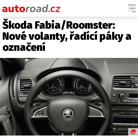
Škoda Fabia/Roomster:
AUTA
Nové volanty, řadící páky a
TESTY AUT
označení
NOVINKY
EKO
SPY
HISTORIE
ZAJÍMAVOSTI
TECHNIKA
EKONOMIKA
ČESKÝ TRH
TUNING
PROFI