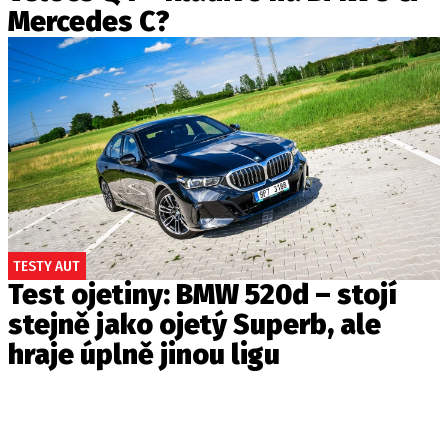
Mercedes C?
TESTY AUT
Test ojetiny: BMW 520d – stojí
stejně jako ojetý Superb, ale
hraje úplně jinou ligu