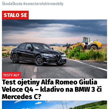
Škoda
Škoda Roomster
elektromobily
STALO SE
TESTY AUT
Test ojetiny Alfa Romeo Giulia
Veloce Q4 – kladivo na BMW 3 či
Mercedes C?