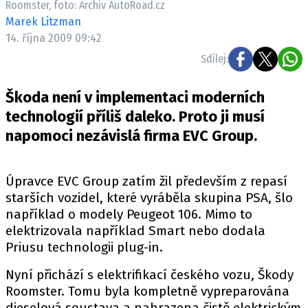
Roomster, foto: Archiv AutoRoad.cz
ELEKTRO
Marek Litzman
14. října 2009 09:42
NOVINKY ZE SVĚTA EV
Sdílej:
TESTY ELEKTROMOBILŮ
TRH S ELEKTROMOBILY
Škoda není v implementaci moderních
RALLY
technologií příliš daleko. Proto ji musí
napomoci nezávislá firma EVC Group.
OSTATNÍ
TISKOVKY
Úpravce EVC Group zatím žil především z repasí
ROZHOVORY
starších vozidel, které vyráběla skupina PSA, šlo
DAKAR
například o modely Peugeot 106. Mimo to
Z DOMOVA
elektrizovala například Smart nebo dodala
Priusu technologii plug-in.
ZE SVĚTA
Nyní přichází s elektrifikací českého vozu, Škody
MOTORSPORT
Roomster. Tomu byla kompletně vypreparována
dieselová soustava a nahrazena čistě elektrickým