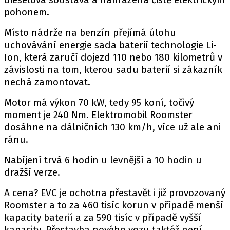
PIT LANE
pohonem.
ČEŠI V AKCI
Místo nádrže na benzín přejímá úlohu
FIA CEZ & POHÁRY
uchovávání energie sada baterií technologie Li-
MEZINÁRODNÍ SCÉNA
Ion, která zaručí dojezd 110 nebo 180 kilometrů v
závislosti na tom, kterou sadu baterií si zákazník
SLEDUJTE NÁS NA
|
nechá zamontovat.
Motor má výkon 70 kW, tedy 95 koní, točivý
Máte příběh, fotku nebo video?
moment je 240 Nm. Elektromobil Roomster
dosáhne na dálničních 130 km/h, více už ale ani
Pošlete e-mail na autoroad.cz
ránu.
Nabíjení trvá 6 hodin u levnější a 10 hodin u
ETICKÝ KODEX
dražší verze.
KONTAKT
A cena? EVC je ochotna přestavět i již provozovaný
VYDAVATEL
Roomster a to za 460 tisíc korun v případě menší
INZERCE
kapacity baterií a za 590 tisíc v případě vyšší
OSOBNÍ ÚDAJE / COOKIES
kapacity. Přestavba nového vozu taktéž není