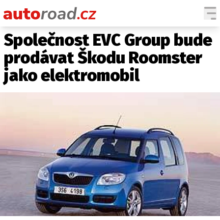
Společnost EVC Group bude
AUTA
prodávat Škodu Roomster
TESTY AUT
jako elektromobil
NOVINKY
EKO
SPY
HISTORIE
ZAJÍMAVOSTI
TECHNIKA
EKONOMIKA
ČESKÝ TRH
TUNING
PROFI