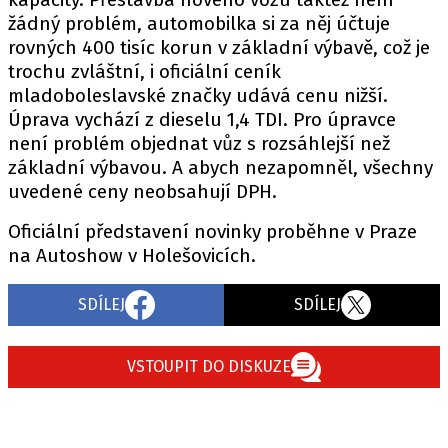
žádný problém, automobilka si za něj účtuje
rovných 400 tisíc korun v základní výbavě, což je
trochu zvláštní, i oficiální ceník
Provozovatelem serveru autoroad.cz je
mladoboleslavské značky udává cenu nižší.
INCORP MEDIA GROUP s.r.o., IČ: 118 23 054
Úprava vychází z dieselu 1,4 TDI. Pro úpravce
není problém objednat vůz s rozsáhlejší než
základní výbavou. A abych nezapomněl, všechny
uvedené ceny neobsahují DPH.
Oficiální představení novinky proběhne v Praze
na Autoshow v Holešovicích.
SDÍLEJ
SDÍLEJ
VSTOUPIT DO DISKUZE