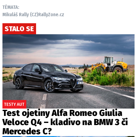
TÉMATA:
Mikuláš Rally (CZ)
RallyZone.cz
Provozovatelem serveru autoroad.cz je
STALO SE
INCORP MEDIA GROUP s.r.o., IČ: 118 23 054
TESTY AUT
Test ojetiny Alfa Romeo Giulia
Veloce Q4 – kladivo na BMW 3 či
Mercedes C?