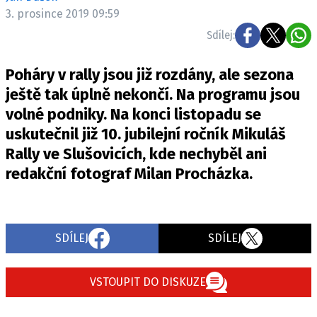
ELEKTRO
3. prosince 2019 09:59
Sdílej:
NOVINKY ZE SVĚTA EV
TESTY ELEKTROMOBILŮ
Poháry v rally jsou již rozdány, ale sezona
TRH S ELEKTROMOBILY
ještě tak úplně nekončí. Na programu jsou
volné podniky. Na konci listopadu se
RALLY
uskutečnil již 10. jubilejní ročník Mikuláš
OSTATNÍ
Rally ve Slušovicích, kde nechyběl ani
TISKOVKY
redakční fotograf Milan Procházka.
ROZHOVORY
DAKAR
Z DOMOVA
SDÍLEJ
SDÍLEJ
ZE SVĚTA
VSTOUPIT DO DISKUZE
MOTORSPORT