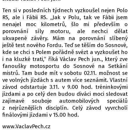
Ten si v posledních týdnech vyzkoušel nejen Polo
R5, ale i Fábii R5. „Jak v Polu, tak ve Fábii jsem
Provozovatelem serveru autoroad.cz je
nenajel moc kilometrů, šlo mi především o
INCORP MEDIA GROUP s.r.o., IČ: 118 23 054
porovnání síly motoru, ale nechci dělat
ukvapené závěry. Mám na porovnání slíbený
ještě test nového Fordu. Teď se těším do Sosnové,
kde se chci s Polem pořádně svézt a vyzkoušet ho
i na kluzké trati,“ říká Václav Pech jun., který zve
fanoušky motosportu do Sosnové na Setkání
mistrů. Tam bude mít v sobotu 02.11. možnost se
ve volných jízdách s autem více seznámit. Vlastní
závod odstartuje 3.11. v 9.00 hod. tréninkovými
jízdami a po celý den budou diváci moci sledovat
zajímavé souboje automobilových speciálů
z nejrůznějších disciplín. Celý závod vyvrcholí
finálovými jízdami v 15.00 hod.
www.VaclavPech.cz