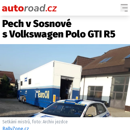
Pech v Sosnové
AUTA
s Volkswagen Polo GTI R5
TESTY AUT
NOVINKY
EKO
SPY
HISTORIE
ZAJÍMAVOSTI
TECHNIKA
EKONOMIKA
ČESKÝ TRH
TUNING
Setkání mistrů, foto: Archiv jezdce
PROFI
RallyZone.cz