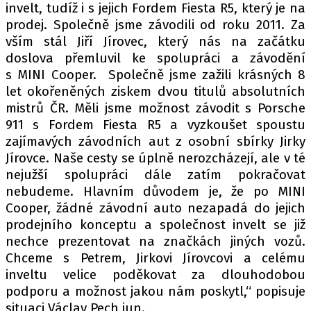
PIT LANE
invelt, tudíž i s jejich Fordem Fiesta R5, který je na
ČEŠI V AKCI
prodej. Společně jsme závodili od roku 2011. Za
vším stál Jiří Jírovec, který nás na začátku
FIA CEZ & POHÁRY
doslova přemluvil ke spolupráci a závodění
MEZINÁRODNÍ SCÉNA
s MINI Cooper. Společně jsme zažili krásných 8
let okořeněných ziskem dvou titulů absolutních
SLEDUJTE NÁS NA
|
mistrů ČR. Měli jsme možnost závodit s Porsche
911 s Fordem Fiesta R5 a vyzkoušet spoustu
zajímavých závodních aut z osobní sbírky Jirky
Máte příběh, fotku nebo video?
Jírovce. Naše cesty se úplně nerozcházejí, ale v té
Pošlete e-mail na autoroad.cz
nejužší spolupráci dále zatím pokračovat
nebudeme. Hlavním důvodem je, že po MINI
Cooper, žádné závodní auto nezapadá do jejich
ETICKÝ KODEX
prodejního konceptu a společnost invelt se již
KONTAKT
nechce prezentovat na značkách jiných vozů.
Chceme s Petrem, Jirkovi Jírovcovi a celému
VYDAVATEL
inveltu velice poděkovat za dlouhodobou
INZERCE
podporu a možnost jakou nám poskytl,“ popisuje
OSOBNÍ ÚDAJE / COOKIES
situaci Václav Pech jun.