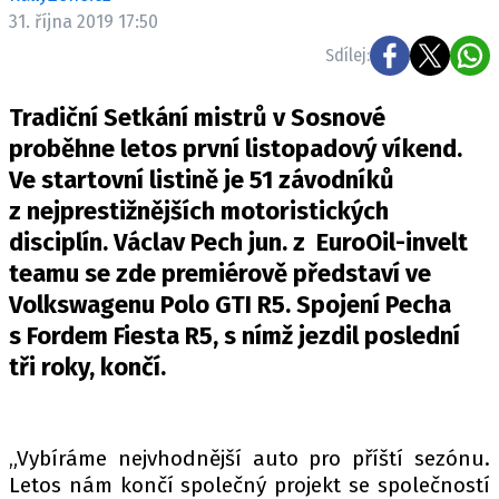
ELEKTRO
31. října 2019 17:50
Sdílej:
NOVINKY ZE SVĚTA EV
TESTY ELEKTROMOBILŮ
Tradiční Setkání mistrů v Sosnové
TRH S ELEKTROMOBILY
proběhne letos první listopadový víkend.
Ve startovní listině je 51 závodníků
RALLY
z nejprestižnějších motoristických
OSTATNÍ
disciplín. Václav Pech jun. z EuroOil-invelt
TISKOVKY
teamu se zde premiérově představí ve
Volkswagenu Polo GTI R5. Spojení Pecha
ROZHOVORY
s Fordem Fiesta R5, s nímž jezdil poslední
DAKAR
tři roky, končí.
Z DOMOVA
ZE SVĚTA
MOTORSPORT
„Vybíráme nejvhodnější auto pro příští sezónu.
Letos nám končí společný projekt se společností