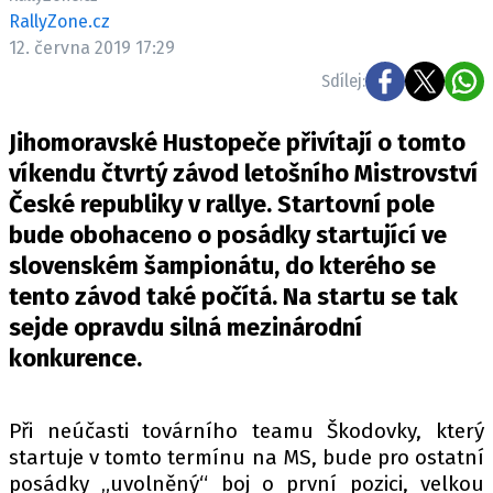
ELEKTRO
RallyZone.cz
12. června 2019 17:29
NOVINKY ZE SVĚTA EV
Sdílej:
TESTY ELEKTROMOBILŮ
TRH S ELEKTROMOBILY
Jihomoravské Hustopeče přivítají o tomto
víkendu čtvrtý závod letošního Mistrovství
RALLY
České republiky v rallye. Startovní pole
bude obohaceno o posádky startující ve
OSTATNÍ
slovenském šampionátu, do kterého se
TISKOVKY
tento závod také počítá. Na startu se tak
ROZHOVORY
sejde opravdu silná mezinárodní
DAKAR
konkurence.
Z DOMOVA
ZE SVĚTA
Při neúčasti továrního teamu Škodovky, který
MOTORSPORT
startuje v tomto termínu na MS, bude pro ostatní
posádky „uvolněný“ boj o první pozici, velkou