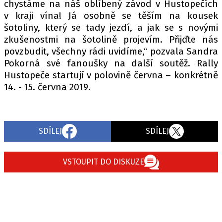
chystáme na náš oblíbený závod v Hustopečích
v kraji vína! Já osobně se těším na kousek
šotoliny, který se tady jezdí, a jak se s novými
zkušenostmi na šotolině projevím. Přijďte nás
povzbudit, všechny rádi uvidíme,“ pozvala Sandra
Pokorná své fanoušky na další soutěž. Rally
Hustopeče startují v polovině června – konkrétně
14. - 15. června 2019.
SDÍLEJ
SDÍLEJ
VSTOUPIT DO DISKUZE