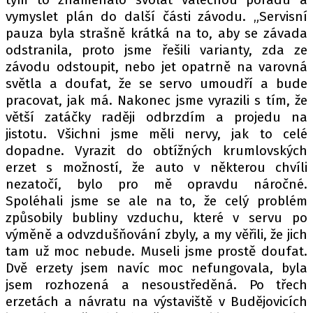
vymyslet plán do další části závodu. „Servisní
pauza byla strašně krátká na to, aby se závada
odstranila, proto jsme řešili varianty, zda ze
závodu odstoupit, nebo jet opatrně na varovná
světla a doufat, že se servo umoudří a bude
pracovat, jak má. Nakonec jsme vyrazili s tím, že
větší zatáčky raději odbrzdím a projedu na
jistotu. Všichni jsme měli nervy, jak to celé
dopadne. Vyrazit do obtížných krumlovských
erzet s možností, že auto v některou chvíli
nezatočí, bylo pro mě opravdu náročné.
Spoléhali jsme se ale na to, že celý problém
způsobily bubliny vzduchu, které v servu po
výměně a odvzdušňování zbyly, a my věřili, že jich
tam už moc nebude. Museli jsme prostě doufat.
Dvě erzety jsem navíc moc nefungovala, byla
jsem rozhozená a nesoustředěná. Po třech
erzetách a návratu na výstaviště v Budějovicích