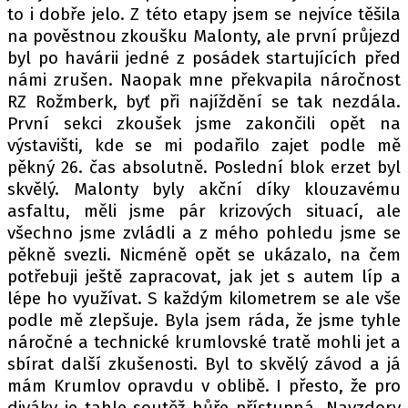
to i dobře jelo. Z této etapy jsem se nejvíce těšila
na pověstnou zkoušku Malonty, ale první průjezd
byl po havárii jedné z posádek startujících před
námi zrušen. Naopak mne překvapila náročnost
RZ Rožmberk, byť při najíždění se tak nezdála.
První sekci zkoušek jsme zakončili opět na
výstavišti, kde se mi podařilo zajet podle mě
pěkný 26. čas absolutně. Poslední blok erzet byl
skvělý. Malonty byly akční díky klouzavému
asfaltu, měli jsme pár krizových situací, ale
všechno jsme zvládli a z mého pohledu jsme se
pěkně svezli. Nicméně opět se ukázalo, na čem
potřebuji ještě zapracovat, jak jet s autem líp a
lépe ho využívat. S každým kilometrem se ale vše
podle mě zlepšuje. Byla jsem ráda, že jsme tyhle
náročné a technické krumlovské tratě mohli jet a
sbírat další zkušenosti. Byl to skvělý závod a já
mám Krumlov opravdu v oblibě. I přesto, že pro
diváky je tahle soutěž hůře přístupná. Navzdory