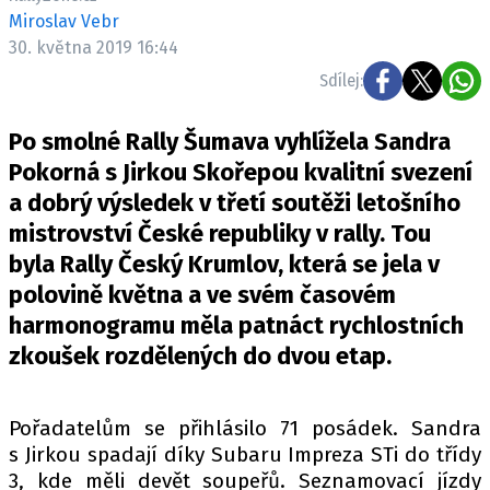
ELEKTRO
Miroslav Vebr
30. května 2019 16:44
NOVINKY ZE SVĚTA EV
Sdílej:
TESTY ELEKTROMOBILŮ
TRH S ELEKTROMOBILY
Po smolné Rally Šumava vyhlížela Sandra
Pokorná s Jirkou Skořepou kvalitní svezení
RALLY
a dobrý výsledek v třetí soutěži letošního
mistrovství České republiky v rally. Tou
OSTATNÍ
byla Rally Český Krumlov, která se jela v
TISKOVKY
polovině května a ve svém časovém
ROZHOVORY
harmonogramu měla patnáct rychlostních
DAKAR
zkoušek rozdělených do dvou etap.
Z DOMOVA
ZE SVĚTA
Pořadatelům se přihlásilo 71 posádek. Sandra
MOTORSPORT
s Jirkou spadají díky Subaru Impreza STi do třídy
3, kde měli devět soupeřů. Seznamovací jízdy