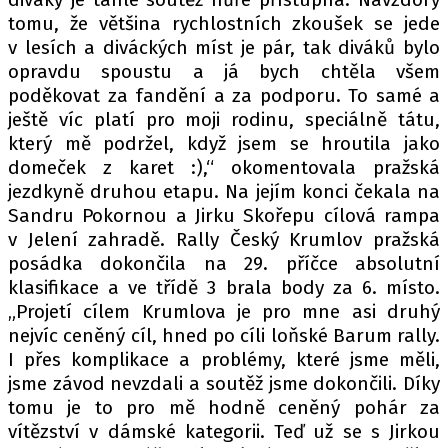
tomu, že většina rychlostních zkoušek se jede
v lesích a diváckých míst je pár, tak diváků bylo
opravdu spoustu a já bych chtěla všem
poděkovat za fandění a za podporu. To samé a
ještě víc platí pro moji rodinu, speciálně tátu,
který mě podržel, když jsem se hroutila jako
domeček z karet :),“ okomentovala pražská
jezdkyně druhou etapu. Na jejím konci čekala na
Sandru Pokornou a Jirku Skořepu cílová rampa
v Jelení zahradě. Rally Český Krumlov pražská
posádka dokončila na 29. příčce absolutní
klasifikace a ve třídě 3 brala body za 6. místo.
„Projetí cílem Krumlova je pro mne asi druhý
nejvíc ceněný cíl, hned po cíli loňské Barum rally.
I přes komplikace a problémy, které jsme měli,
jsme závod nevzdali a soutěž jsme dokončili. Díky
tomu je to pro mě hodně ceněný pohár za
vítězství v dámské kategorii. Teď už se s Jirkou