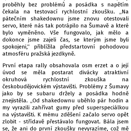
PIT LANE
proběhly bez problémů a posádka s napětím
ČEŠI V AKCI
čekala na testovací rychlostní zkoušku. „Na
pátečním shakedownu jsme znovu otestovali
FIA CEZ & POHÁRY
servo, které nás tak potrápilo na Šumavě a které
MEZINÁRODNÍ SCÉNA
bylo vyměněno. Vše fungovalo, jak mělo a
dokonce jsme zajeli čas, se kterým jsme byli
SLEDUJTE NÁS NA
|
spokojeni,“ přiblížila předstartovní pohodovou
atmosféru pražská jezdkyně.
Máte příběh, fotku nebo video?
První etapa rally obsahovala osm erzet a o její
úvod se měla postarat divácky atraktivní
Pošlete e-mail na autoroad.cz
okruhová rychlostní zkouška na
českobudějovickém výstavišti. Problémy z Šumavy
ETICKÝ KODEX
jako by se subaru držely a posádka hodně
znejistěla. „Od shakedownu uběhlo pár hodin a
KONTAKT
my vyrazili zahřívat gumy před superspeciálkou
VYDAVATEL
na výstavišti. K mému zděšení začalo servo opět
INZERCE
zlobit - střídavě přestávalo fungovat. Bála jsem
OSOBNÍ ÚDAJE / COOKIES
se, že ani do první zkoušky nevyrazíme, což mě