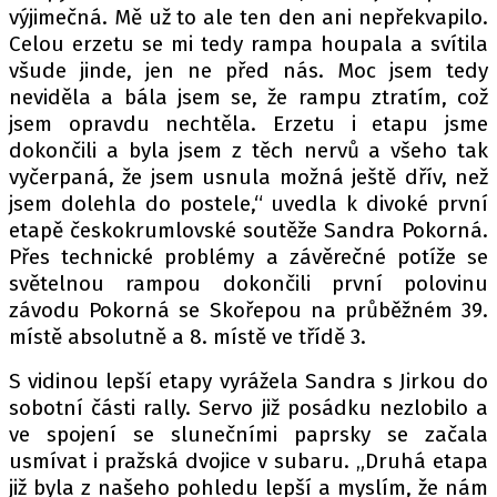
výjimečná. Mě už to ale ten den ani nepřekvapilo.
Celou erzetu se mi tedy rampa houpala a svítila
všude jinde, jen ne před nás. Moc jsem tedy
neviděla a bála jsem se, že rampu ztratím, což
jsem opravdu nechtěla. Erzetu i etapu jsme
dokončili a byla jsem z těch nervů a všeho tak
vyčerpaná, že jsem usnula možná ještě dřív, než
jsem dolehla do postele,“ uvedla k divoké první
etapě českokrumlovské soutěže Sandra Pokorná.
Přes technické problémy a závěrečné potíže se
světelnou rampou dokončili první polovinu
závodu Pokorná se Skořepou na průběžném 39.
místě absolutně a 8. místě ve třídě 3.
S vidinou lepší etapy vyrážela Sandra s Jirkou do
sobotní části rally. Servo již posádku nezlobilo a
ve spojení se slunečními paprsky se začala
usmívat i pražská dvojice v subaru. „Druhá etapa
již byla z našeho pohledu lepší a myslím, že nám