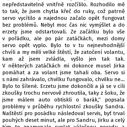
nepředstavitelně vnitřně rozčílilo. Rozhodilo mě
to tak, že jsem chytla křeč do ruky, což patrně
servo vycítilo a najednou začalo opět fungovat
Provozovatelem serveru autoroad.cz je
bez problémů. Nebyl moc čas nic vymýšlet a do
INCORP MEDIA GROUP s.r.o., IČ: 118 23 054
erzety jsme odstartovali. Ze začátku bylo vše
v pořádku, ale po pár zatáčkách, mezi domy
servo opět vyplo. Bylo to v tu nejnevhodnější
chvíli a my měli velké štěstí, že zatočení volantu,
kam až jsem zvládla, vyšlo jen tak tak.
V některých zatáčkách mi dokonce musel Jirka
pomáhat a za volant jsme tahali oba. Servo si
s námi zahrávalo, chvilku fungovalo, chvilku ne…
Bylo to šílené. Erzetu jsme dokončili a já se v cíli
zkoušky trochu nervově zhroutila, taky z šoku, že
jsme málem auto obtiskli o barák,“ popsala
problémy v průběhu rychlostní zkoušky Sandra.
Naštěstí pro posádku následoval servis, byť trval
pouhých deset minut, ale pro Sandru, Jirku a celý
tým to znamenalo svolat válečnou poradu a