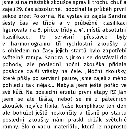
jsme si na městské zkoušce spravili trochu chuť a
zajeli 29. čas absolutně,“ poodhalila průběh první
sekce erzet Pokorná. Na výstavišti zajela Sandra
šestý čas ve třídě a v průběžné klasifikaci
figurovala na 8. příčce třídy a 41. místě absolutní
klasifikace. Po servisní přestávce byly
v harmonogramu tři rychlostní zkoušky a
s ohledem na časy jejich startů bylo zapotřebí
světelné rampy. Sandra s Jirkou se dostávali do
pohody, ale poslední noční zkouška přidala
posádce další vrásky na čele. „Noční zkoušky,
které přišly po servisní pauze, jsme zajeli z mého
pohledu tak nějak… Nebyla jsem ještě pořád ve
své kůži. Na poslední erzetu první etapy RZ Ján
jsem se ale těšila, neboť se mi z pátečních
zkoušek nejvíce líbila. Naše komplikace ten den
ale bohužel ještě neskončily a těsně po startu
poslední zkoušky nám praskl držák světelné
rampy. Šlo o vadu materiálu, která je naprosto