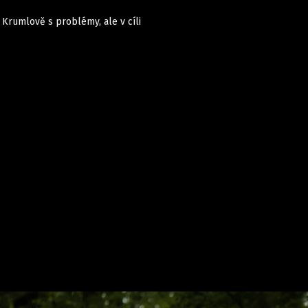
 Krumlově s problémy, ale v cíli
Auta
Elektro
Rally
Motorsport
Testy aut
Novinky ze světa EV
Ostatní
Pit Lane
Novinky
Testy elektromobilů
Tiskovky
Češi v akci
Eko
Trh s elektromobily
Rozhovory
FIA CEZ & Poháry
Spy
Dakar
Mezinárodní scéna
Historie
Z domova
Zajímavosti
Ze světa
Technika
Ekonomika
Český trh
Tuning
Profi