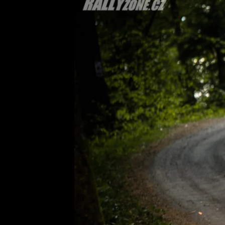
Etický kodex
Kontakt
V
Provozovatelem serveru 