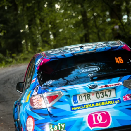
ydavatel
Inzerce
Osobní údaje / Cookies
autoroad.cz je INCORP MEDIA GROUP s.r.o., IČ: 118 23 054